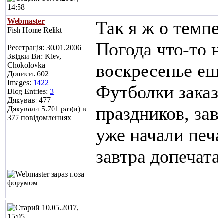
14:58
Webmaster
Так я ж о темпе
Fish Home Relikt
Погода что-то 
Реєстрація: 30.01.2006
Звідки Ви: Kiev,
воскресенье ещ
Chokolovka
Дописи: 602
Images:
1422
Футболки заказ
Blog Entries:
3
Дякував: 477
праздников, за
Дякували 5.701 раз(и) в
377 повідомленнях
уже начали печа
завтра допечата
10.05.2017,
15:05