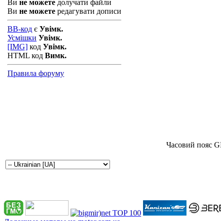
Ви
не можете
долучати файли
Ви
не можете
редагувати дописи
BB-код
є
Увімк.
Усмішки
Увімк.
[IMG]
код
Увімк.
HTML код
Вимк.
Правила форуму
Часовий пояс G