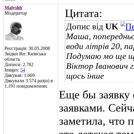
Malyshh
Цитата:
Модератор
Допис від
UK
Маша, попередньо
води літрів 20, па
Реєстрація: 30.05.2008
Звідки Ви: Киівська
Подумаю мо ще щ
область
Віктор Іванович 
Дописи: 2.782
Images:
54
щось інше
Дякував: 1.669
Дякували 3.574 раз(и) в
1.191 повідомленнях
Еще бы заявку 
заявками. Сейч
заметила, что 