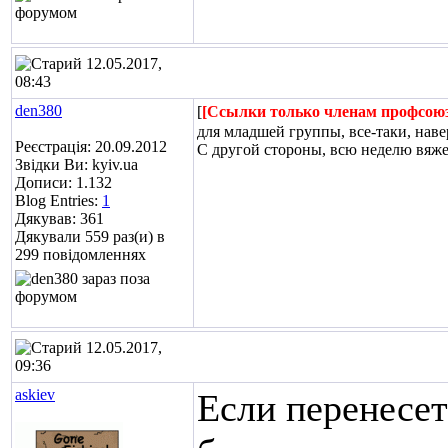
12.05.2017,
08:43
den380
[
[Ссылки только членам профсою
для младшей группы, все-таки, нав
Реєстрація: 20.09.2012
С другой стороны, всю неделю вяж
Звідки Ви: kyiv.ua
Дописи: 1.132
Blog Entries:
1
Дякував: 361
Дякували 559 раз(и) в
299 повідомленнях
12.05.2017,
09:36
askiev
Если перенесет