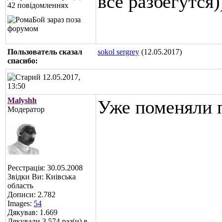
все разбегутся)
42 повідомленнях
Пользователь сказал
sokol sergrey
(12.05.2017)
cпасибо:
12.05.2017,
13:50
Malyshh
Уже поменяли 
Модератор
Реєстрація: 30.05.2008
Звідки Ви: Киівська
область
Дописи: 2.782
Images:
54
Дякував: 1.669
Дякували 3.574 раз(и) в