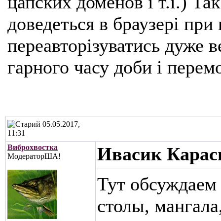
цапских доменов і т.і.) Та
доведеться в браузері при
переавторізуватись дуже ве
гарного часу доби і перем
05.05.2017,
11:31
Виброхвостка
Ивасик Карас
МодераторША!
Тут обсуждаем 
столы, мангала