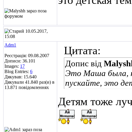
это детская тема
10.05.2017,
15:08
Adm1
Цитата:
Реєстрація: 09.08.2007
Дописи: 36.101
Допис від
Malysh
Images:
17
Это Маша была, н
Blog Entries:
6
Дякував: 15.640
пускайте, это дет
Дякували 41.840 раз(и) в
13.871 повідомленнях
Детям тоже луч