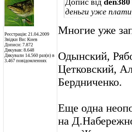
Допис від
den380
деньги уже плат
Многие уже за
Реєстрація: 21.04.2009
Звідки Ви: Киев
Дописи: 7.872
Дякував: 8.648
Одынский, Рябо
Дякували 14.560 раз(и) в
3.467 повідомленнях
Цетковский, Ал
Бердниченко.
Еще одна неопо
на Д.Набережно