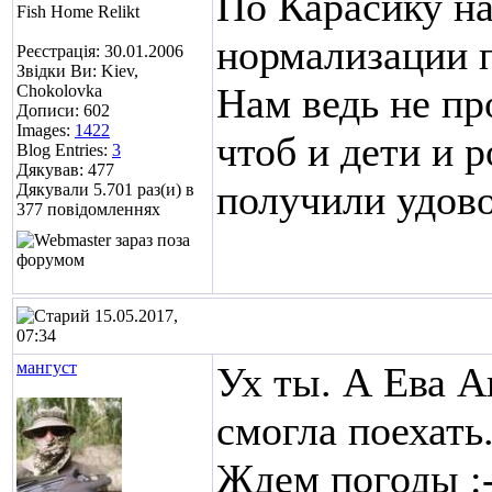
По Карасику на
Fish Home Relikt
нормализации 
Реєстрація: 30.01.2006
Звідки Ви: Kiev,
Нам ведь не пр
Chokolovka
Дописи: 602
Images:
1422
чтоб и дети и 
Blog Entries:
3
Дякував: 477
получили удово
Дякували 5.701 раз(и) в
377 повідомленнях
15.05.2017,
07:34
мангуст
Ух ты. А Ева А
смогла поехать
Ждем погоды :-