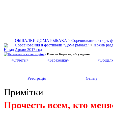
ОБЩАЛКИ ДОМА РЫБАКА
>
Соревнования, спорт, 
Соревнования и фестивали "Дома рыбака"
>
Архив разд
Архив 2017 год
Ивасик Карасик, обсуждение
<Отчеты>
<Барахолка>
<Общалк
Реєстрація
Gallery
Примітки
Прочесть всем, кто меня