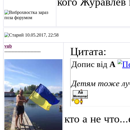
кого Журавлев 
10.05.2017, 22:58
vub
Цитата:
-------------------------
Допис від
A
Детям тоже луч
кто а не что.