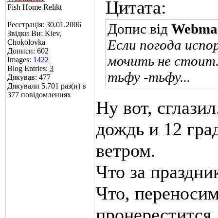
Цитата:
Fish Home Relikt
Реєстрація: 30.01.2006
Допис від
Webmas
Звідки Ви: Kiev,
Если погода испо
Chokolovka
Дописи: 602
мочить не стоит.
Images:
1422
Blog Entries:
3
тьфу -тьфу...
Дякував: 477
Дякували 5.701 раз(и) в
377 повідомленнях
Ну вот, сглази
дождь и 12 гра
ветром.
Что за праздни
Что, переносим
пронерестится,