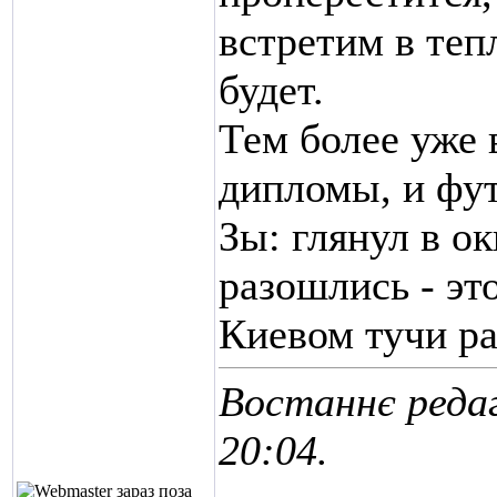
встретим в теп
будет.
Тем более уже 
дипломы, и фут
Зы: глянул в о
разошлись - эт
Киевом тучи ра
Востаннє редаг
20:04
.