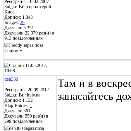
Реєстрація: 10.02.2007
Звідки Ви: город-герой
Киев
Дописи: 1.343
Images:
29
Дякував: 5.351
Дякували 22.379 раз(и) в
913 повідомленнях
11.05.2017,
10:08
den380
Там и в воскре
Реєстрація: 20.09.2012
запасайтесь до
Звідки Ви: kyiv.ua
Дописи: 1.132
Blog Entries:
1
Дякував: 361
Дякували 559 раз(и) в
299 повідомленнях