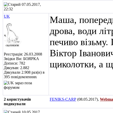
07.05.2017,
22:32
UK
Маша, попередн
дрова, води літ
печиво візьму.
Віктор Іванови
Реєстрація: 26.03.2008
Звідки Ви: БОЯРКА
щиколотки, а щ
Дописи: 782
Дякував: 2.882
Дякували 2.908 раз(и) в
395 повідомленнях
2 користувачів
FENIKS-CARP
(08.05.2017),
Webmas
подякували
10.05.2017,