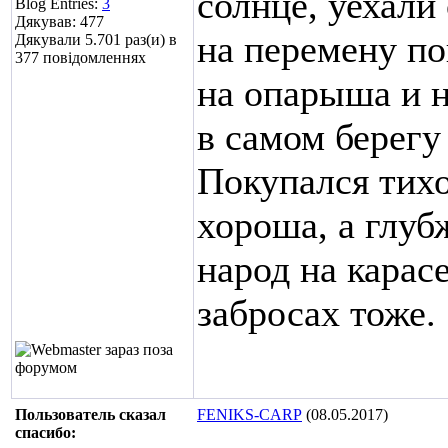
солнце, уехали
Blog Entries:
3
Дякував: 477
на перемену по
Дякували 5.701 раз(и) в
377 повідомленнях
на опарыша и н
в самом берегу
Покупался тихо
хороша, а глуб
народ на карас
забросах тоже.
Пользователь сказал
FENIKS-CARP
(08.05.2017)
cпасибо: