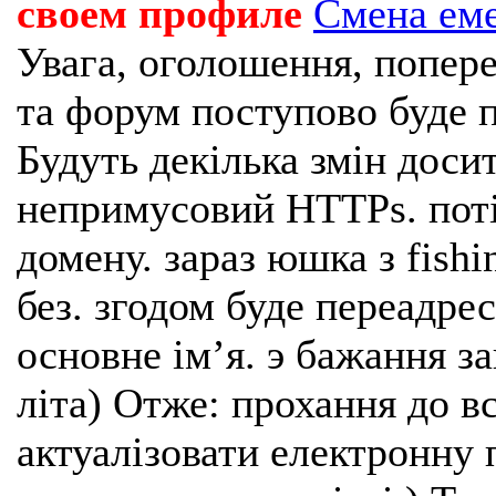
своем профиле
Смена ем
Увага, оголошення, попере
та форум поступово буде п
Будуть декілька змін доси
непримусовий HTTPs. поті
домену. зараз юшка з fishi
без. згодом буде переадрес
основне імʼя. э бажання з
літа) Отже: прохання до в
актуалізовати електронну 