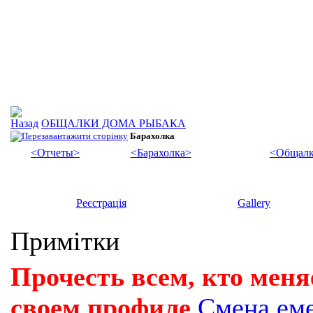
ОБЩАЛКИ ДОМА РЫБАКА
Барахолка
<Отчеты>
<Барахолка>
<Общалк
Реєстрація
Gallery
Примітки
Прочесть всем, кто меня
своем профиле
Смена ем