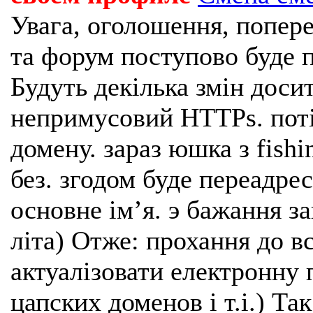
Увага, оголошення, попере
та форум поступово буде п
Будуть декілька змін доси
непримусовий HTTPs. поті
домену. зараз юшка з fishi
без. згодом буде переадрес
основне імʼя. э бажання з
літа) Отже: прохання до в
актуалізовати електронну 
цапских доменов і т.і.) Та