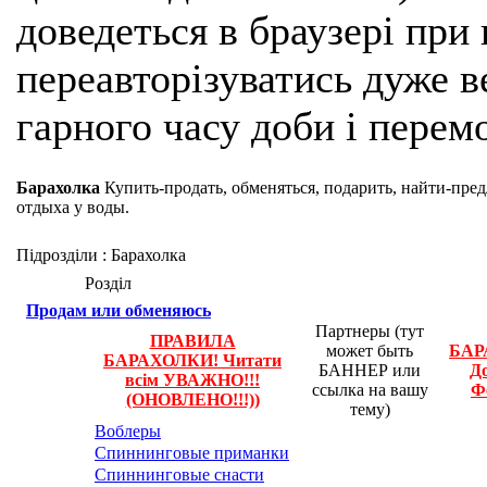
доведеться в браузері при
переавторізуватись дуже ве
гарного часу доби і перем
Барахолка
Купить-продать, обменяться, подарить, найти-пред
отдыха у воды.
Підрозділи
: Барахолка
Розділ
Продам или обменяюсь
Партнеры (тут
ПРАВИЛА
может быть
БАР
БАРАХОЛКИ! Читати
БАННЕР или
До
всім УВАЖНО!!!
ссылка на вашу
Ф
(ОНОВЛЕНО!!!))
тему)
Воблеры
Спиннинговые приманки
Спиннинговые снасти