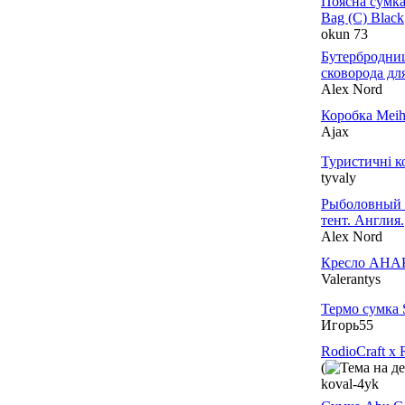
Поясна сумк
Bag (C) Black
okun 73
Бутербродниц
сковорода дл
Alex Nord
Коробка Mei
Ajax
Туристичні к
tyvaly
Рыболовный 
тент. Англия.
Alex Nord
Кресло АНА
Valerantys
Термо сумка 
Игорь55
RodioCraft x 
(
koval-4yk