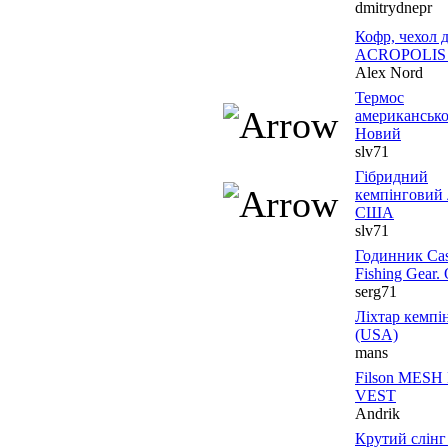
dmitrydnepr
Кофр, чехол 
ACROPOLIS 
Alex Nord
Термос
американсько
Новий
slv71
Гібридний
кемпінговий 
США
slv71
Годинник Ca
Fishing Gear.
serg71
Ліхтар кемпін
(USA)
mans
Filson MESH
VEST
Andrik
Крутий слінг