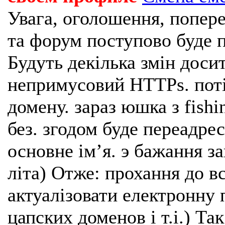
Увага, оголошення, попере
та форум поступово буде п
Будуть декілька змін доси
непримусовий HTTPs. поті
домену. зараз юшка з fishi
без. згодом буде переадрес
основне імʼя. э бажання з
літа) Отже: прохання до в
актуалізовати електронну 
цапских доменов і т.і.) Та