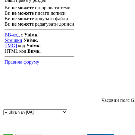
Ваші права у розділі
Ви
не можете
створювати теми
Ви
не можете
писати дописи
Ви
не можете
долучати файли
Ви
не можете
редагувати дописи
BB-код
є
Увімк.
Усмішки
Увімк.
[IMG]
код
Увімк.
HTML код
Вимк.
Правила форуму
Часовий пояс G