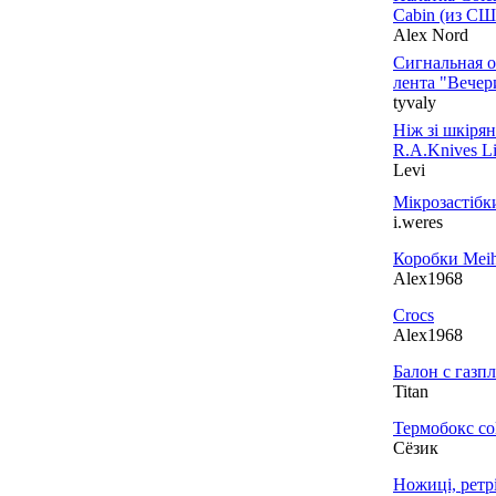
Cabin (из СШ
Alex Nord
Сигнальная о
лента "Вечер
tyvaly
Ніж зі шкіря
R.A.Knives L
Levi
Мікрозастібк
i.weres
Коробки Meih
Alex1968
Crocs
Alex1968
Балон с газп
Titan
Термобокс co
Сёзик
Ножиці, ретрі