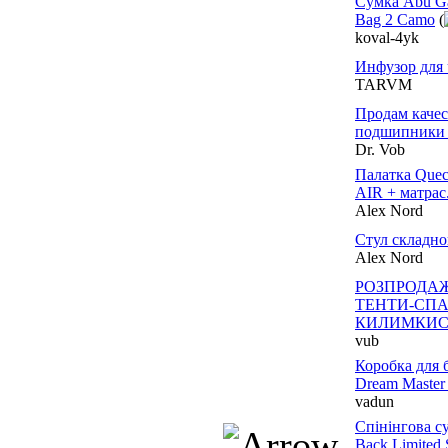
Сумка Abu Ga
Bag 2 Camo
(
koval-4yk
Инфузор для 
TARVM
Продам каче
подшипники в
Dr. Vob
Палатка Quec
AIR + матрас
Alex Nord
Стул складн
Alex Nord
РОЗПРОДАЖ
ТЕНТИ-СП
КИЛИМКИС
vub
Коробка для 
Dream Maste
vadun
Спінінгова су
Back Limited 