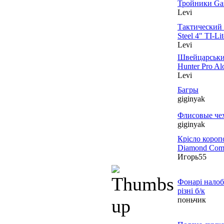
Тройники Gam
Levi
Тактический 
Steel 4" TI-L
Levi
Швейцарський
Hunter Pro Alo
Levi
Багры
giginyak
Флисовые че
giginyak
Крісло короп
Diamond Comp
Игорь55
Фонарі налоб
різні б/к
поньчик