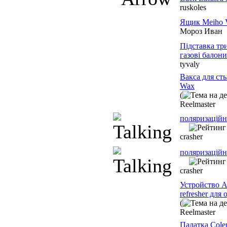
ruskoles
Ящик Meiho 
Мороз Иван
Підставка тр
газові балони
tyvaly
Вакса для ст
Wax
(
Reelmaster
поляризаційні
crasher
поляризаційн
crasher
Устройство A
refresher дл
(
Reelmaster
Палатка Colem