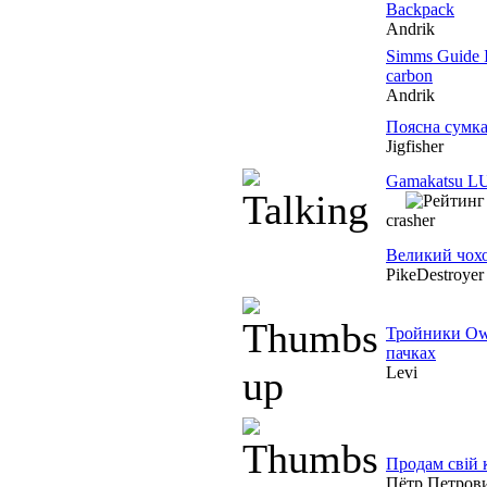
Backpack
Andrik
Simms Guide I
carbon
Andrik
Поясна сумка 
Jigfisher
Gamakatsu L
crasher
Великий чохо
PikeDestroyer
Тройники Own
пачках
Levi
Продам свій
Пётр Петров