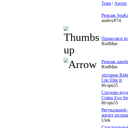
Тема
/
Автор
Рюкзак SeaKn
andreyP74
Приколяси ві
RodMan
Рюкзак швей
RodMan
ліхтарик Rid
Lite Elite Ir
Игорь55
Сподове вудл
Cratus Evo S
Игорь55
Рятувальний
жилет secumar
Utek
Спасательны