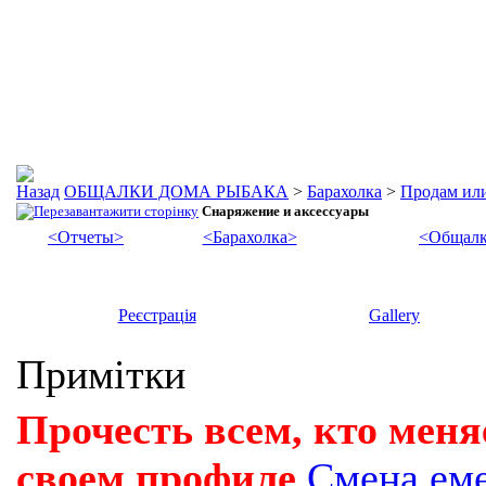
ОБЩАЛКИ ДОМА РЫБАКА
>
Барахолка
>
Продам ил
Снаряжение и аксессуары
<Отчеты>
<Барахолка>
<Общалк
Реєстрація
Gallery
Примітки
Прочесть всем, кто меня
своем профиле
Смена ем