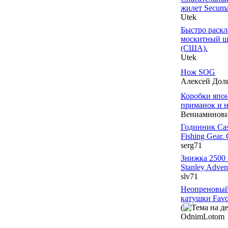
жилет Secuma
Utek
Быстро раск
москитный ша
(США).
Utek
Нож SOG
Алексей До
Коробки япон
приманок и н
Вениаминов
Годинник Ca
Fishing Gear.
serg71
Знижка 2500 
Stanley Adve
slv71
Неопреновый
катушки Favo
(
OdnimLotom