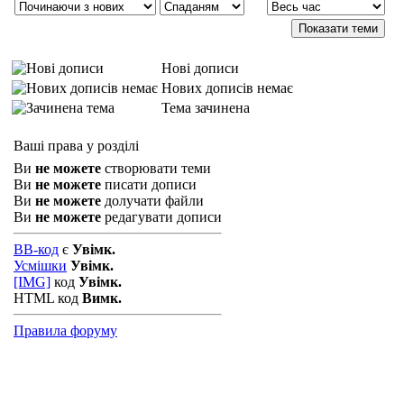
Нові дописи
Нових дописів немає
Тема зачинена
Ваші права у розділі
Ви
не можете
створювати теми
Ви
не можете
писати дописи
Ви
не можете
долучати файли
Ви
не можете
редагувати дописи
BB-код
є
Увімк.
Усмішки
Увімк.
[IMG]
код
Увімк.
HTML код
Вимк.
Правила форуму