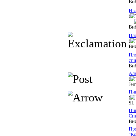
Ви
Ива
(
Ви
Пло
(
Ви
Пло
спи
Ви
Ал
(
Jer
Пи
(
SL
Пин
Спи
Ви
Про
"Ко