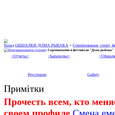
ОБЩАЛКИ ДОМА РЫБАКА
>
Соревнования, спорт, 
Соревнования и фестивали "Дома рыбака"
<Отчеты>
<Барахолка>
<Общалк
Реєстрація
Gallery
Примітки
Прочесть всем, кто меня
своем профиле
Смена ем