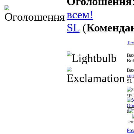
Оголошення
всем!
SL
(
Коменда
Те
Ва
Ви
Ва
сор
SL
Общ
(
Jer
Роз