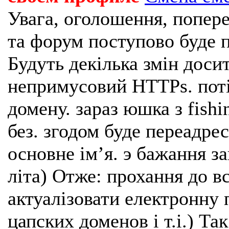
Увага, оголошення, попере
та форум поступово буде п
Будуть декілька змін доси
непримусовий HTTPs. поті
домену. зараз юшка з fishi
без. згодом буде переадрес
основне імʼя. э бажання з
літа) Отже: прохання до в
актуалізовати електронну 
цапских доменов і т.і.) Та