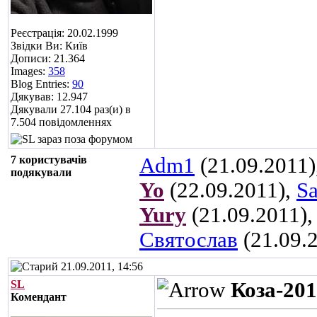
Реєстрація: 20.02.1999
Звідки Ви: Київ
Дописи: 21.364
Images:
358
Blog Entries:
90
Дякував: 12.947
Дякували 27.104 раз(и) в
7.504 повідомленнях
7 користувачів
Adm1
(21.09.2011)
подякували
Yo
(22.09.2011),
S
Yury
(21.09.2011)
Святослав
(21.09.
21.09.2011, 14:56
SL
Коза-201
Комендант