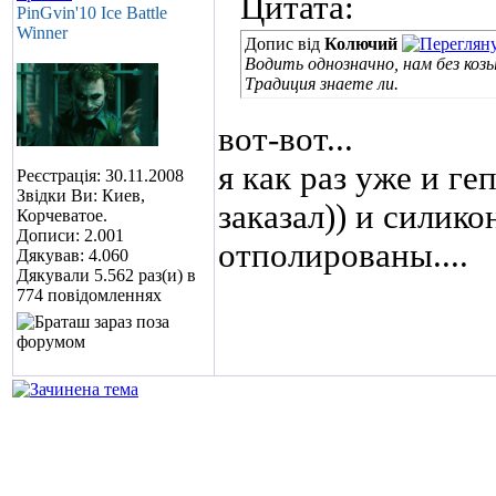
Цитата:
PinGvin'10 Ice Battle
Winner
Допис від
Колючий
Водить однозначно, нам без коз
Традиция знаете ли.
вот-вот...
я как раз уже и ге
Реєстрація: 30.11.2008
Звідки Ви: Киев,
заказал
)) и силик
Корчеватое.
Дописи: 2.001
отполированы....
Дякував: 4.060
Дякували 5.562 раз(и) в
774 повідомленнях