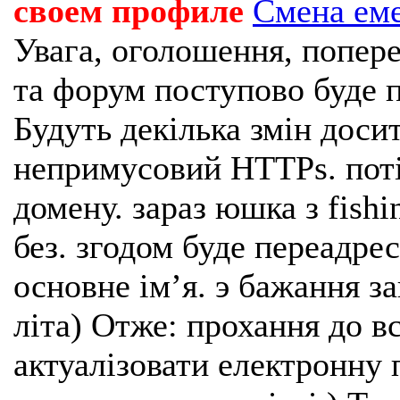
своем профиле
Смена ем
Увага, оголошення, попере
та форум поступово буде п
Будуть декілька змін доси
непримусовий HTTPs. поті
домену. зараз юшка з fishi
без. згодом буде переадрес
основне імʼя. э бажання з
літа) Отже: прохання до в
актуалізовати електронну 