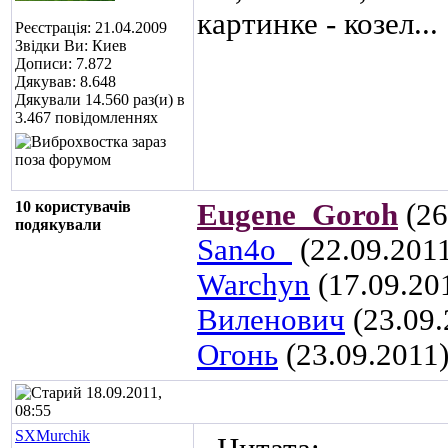
картинке - козел...
Реєстрація: 21.04.2009
Звідки Ви: Киев
Дописи: 7.872
Дякував: 8.648
Дякували 14.560 раз(и) в
3.467 повідомленнях
10 користувачів
Eugene_Goroh
(26
подякували
San4o_
(22.09.201
Warchyn
(17.09.20
Виленович
(23.09.
Огонь
(23.09.2011
18.09.2011,
08:55
SXMurchik