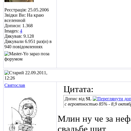
Реєстрація: 25.05.2006
Звідки Ви: На краю
вселенной
Дописи: 1.368
Images:
4
Дякував: 9.128
Дякували 6.951 раз(и) в
940 повідомленнях
22.09.2011,
12:26
Святослав
Цитата:
Допис від
SL
с вероятностью 85% - 8,9 октяб
Млин ну че за нефа
свадьбе
щит