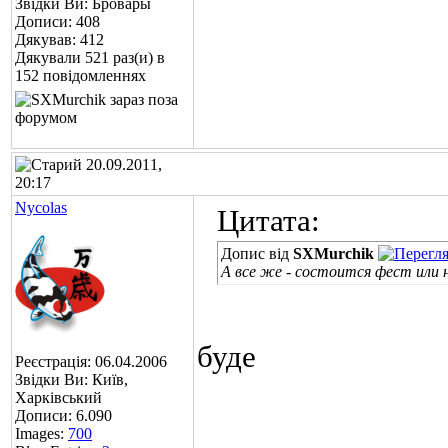
Звідки Ви: Бровары
Дописи: 408
Дякував: 412
Дякували 521 раз(и) в
152 повідомленнях
20.09.2011,
20:17
Nycolas
Цитата:
Допис від
SXMurchik
А все же - состоится фест или
буде
Реєстрація: 06.04.2006
Звідки Ви: Київ,
Харківський
Дописи: 6.090
Images:
700