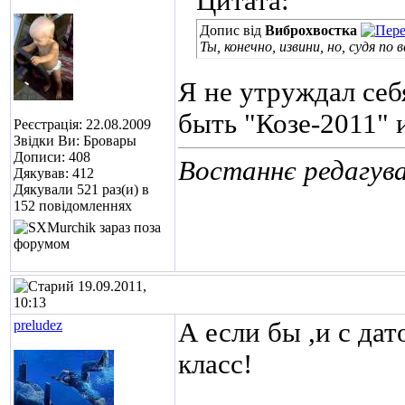
Цитата:
Допис від
Виброхвостка
Ты, конечно, извини, но, судя по в
Я не утруждал себя
быть "Козе-2011" 
Реєстрація: 22.08.2009
Звідки Ви: Бровары
Дописи: 408
Востаннє редагува
Дякував: 412
Дякували 521 раз(и) в
152 повідомленнях
19.09.2011,
10:13
preludez
А если бы ,и с да
класс!