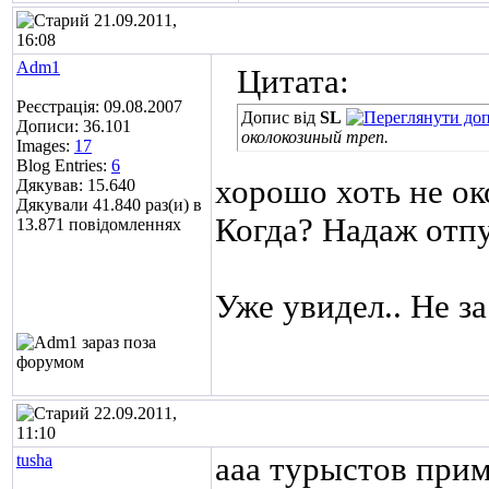
21.09.2011,
16:08
Adm1
Цитата:
Реєстрація: 09.08.2007
Допис від
SL
Дописи: 36.101
околокозиный треп.
Images:
17
Blog Entries:
6
хорошо хоть не ок
Дякував: 15.640
Дякували 41.840 раз(и) в
Когда? Надаж отпу
13.871 повідомленнях
Уже увидел.. Не за
22.09.2011,
11:10
tusha
ааа турыстов прими