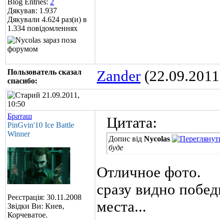
Blog Entries:
2
Дякував: 1.937
Дякували 4.624 раз(и) в
1.334 повідомленнях
Пользователь сказал
Zander
(22.09.2011
cпасибо:
21.09.2011,
10:50
Браташ
Цитата:
PinGvin'10 Ice Battle
Winner
Допис від
Nycolas
буде
Отличное фото.
сразу видно побед
Реєстрація: 30.11.2008
места
...
Звідки Ви: Киев,
Корчеватое.