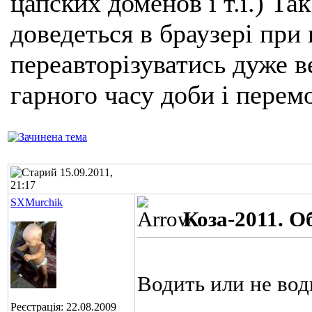
цапских доменов і т.і.) Та
доведеться в браузері при
переавторізуватись дуже ве
гарного часу доби і перем
15.09.2011,
21:17
SXMurchik
Коза-2011. 
Водить или не во
Реєстрація: 22.08.2009