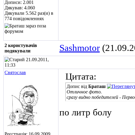
Дописи: 2.001
Дякував: 4.060
Дякували 5.562 раз(и) в
774 повідомленнях
2 користувачів
Sashmotor
(21.09.2
подякували
21.09.2011,
11:33
Святослав
Цитата:
Допис від
Браташ
Отличное фото.
сразу видно победителей - Перв
по литр болу
Реєстрація: 16.09.2009