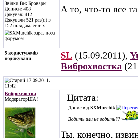
Звідки Ви: Бровары
А то, что-то все та
Дописи: 408
Дякував: 412
Дякували 521 раз(и) в
152 повідомленнях
5 користувачів
SL
(15.09.2011),
Y
подякували
Виброхвостка
(21
17.09.2011,
11:42
Виброхвостка
Цитата:
МодераторША!
Допис від
SXMurchik
Водить или не водить??
Ты, конечно, извин