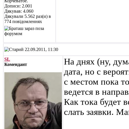
Корчеватое.
Дописи: 2.001
Дякував: 4.060
Дякували 5.562 раз(и) в
774 повідомленнях
22.09.2011, 11:30
SL
На днях (ну, ду
Комендант
дата, но с вероя
с местом пока т
ведется в напра
Как тока будет в
слать заявки. М