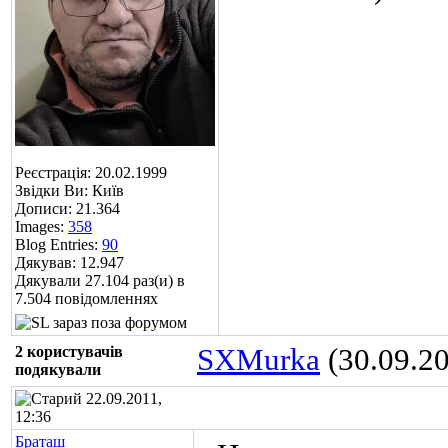
Реєстрація: 20.02.1999
Звідки Ви: Київ
Дописи: 21.364
Images:
358
Blog Entries:
90
Дякував: 12.947
Дякували 27.104 раз(и) в
7.504 повідомленнях
2 користувачів
SXMurka
(30.09.2
подякували
22.09.2011,
12:36
Браташ