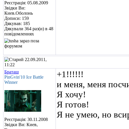
Реєстрація: 05.08.2009
Звідки Ви:
Киев.Оболонь
Дописи: 159
Дякував: 185
Дякували 364 раз(и) в 48
повідомленнях
22.09.2011,
11:22
Браташ
+1!!!!!!
PinGvin'10 Ice Battle
и меня, меня посч
Winner
Я хочу!
Я готов!
Я не умею, но вси
Реєстрація: 30.11.2008
Звідки Ви: Киев,