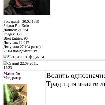
Реєстрація: 20.02.1999
Звідки Ви: Київ
Дописи: 21.364
Images:
358
Blog Entries:
90
Дякував: 12.947
Дякували 27.104 раз(и) в
7.504 повідомленнях
22.09.2011,
12:23
Master-Yo
Водить однозначно
Модератор
Традиция знаете л