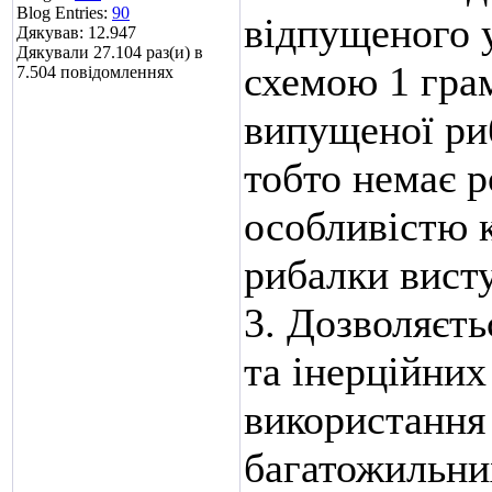
Blog Entries:
90
відпущеного у
Дякував: 12.947
Дякували 27.104 раз(и) в
схемою 1 гра
7.504 повідомленнях
випущеної риб
тобто немає р
особливістю к
рибалки висту
3. Дозволяєть
та інерційних
використання
багатожильних