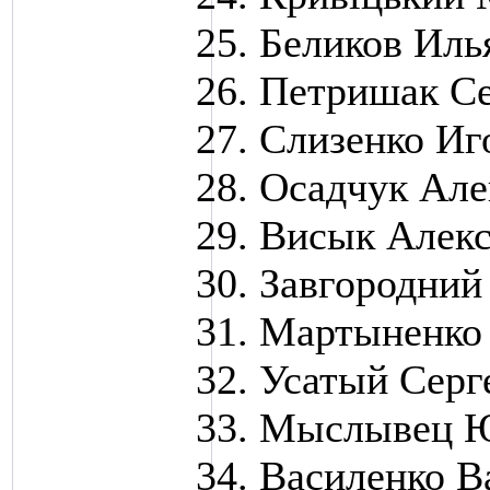
Беликов Иль
Петришак Се
Слизенко Иг
Осадчук Але
Висык Алек
Завгородний
Мартыненко
Усатый Серг
Мыслывец 
Василенко В