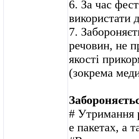
6. За час фе
використати д
7. Забороняєт
речовин, не п
якості прикор
(зокрема меди
Забороняєть
# Утримання р
е пакетах, а т