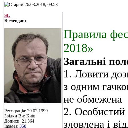
26.03.2018, 09:58
SL
Комендант
Правила фес
2018»
Загальні по
1. Ловити до
з одним гачко
не обмежена
2. Особистий 
Реєстрація: 20.02.1999
Звідки Ви: Київ
зловлена і ві
Дописи: 21.364
Images:
358