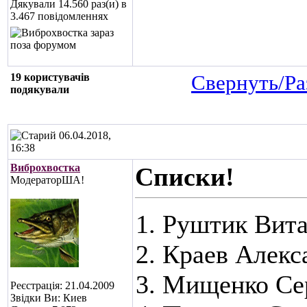
Дякували 14.560 раз(и) в
3.467 повідомленнях
19 користувачів
Свернуть/Ра
подякували
06.04.2018,
16:38
Виброхвостка
Списки!
МодераторША!
Руштик Вит
Краев Алекс
Мищенко Се
Реєстрація: 21.04.2009
Звідки Ви: Киев