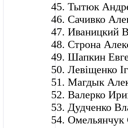
Тытюк Андр
Сачивко Але
Иваницкий В
Строна Алек
Шапкин Евг
Левіщенко І
Магдык Але
Валерко Ири
Дудченко Вл
Омельянчук 