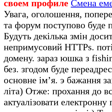
своем профиле
Смена ем
Увага, оголошення, попере
та форум поступово буде п
Будуть декілька змін доси
непримусовий HTTPs. поті
домену. зараз юшка з fishi
без. згодом буде переадрес
основне імʼя. э бажання з
літа) Отже: прохання до в
актуалізовати електронну 