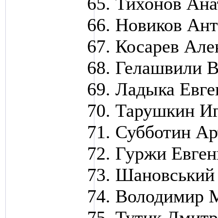
Тихонов Ана
Новиков Ант
Косарев Але
Гелашвили 
Ладыка Евге
Тарушкин И
Субботин Ар
Гуржи Евген
Шановський
Володимир 
Тутик Дмит