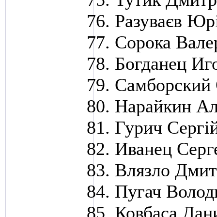
Разуваєв Юр
Сорока Вале
Богданец Иг
Самборский 
Нарайкин Ал
Гурич Сергі
Иванец Серг
Влязло Дми
Пугач Воло
Ковбаса Дан