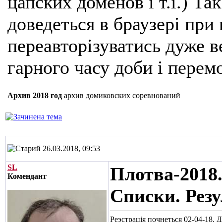
цапских доменов і т.і.) Та
доведеться в браузері при
переавторізуватись дуже ве
гарного часу доби і перем
Архив 2018 год
архив домиковских соревнований
26.03.2018, 09:53
SL
Плотва-2018
Комендант
Списки. Рез
Реэстрація почнеться 02-04-18. 