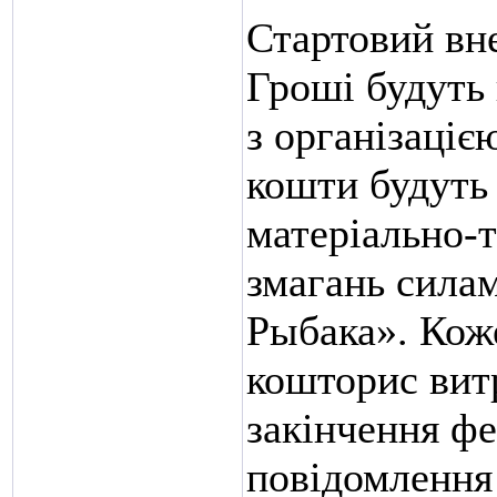
Стартовий вне
Гроші будуть 
з організаціє
кошти будуть 
матеріально-т
змагань сила
Рыбака». Кож
кошторис вит
закінчення ф
повідомлення