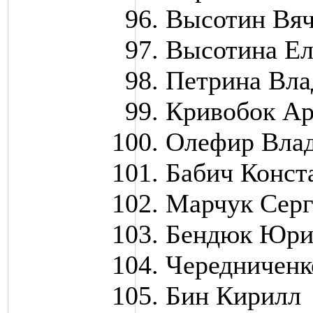
Высотин Вяч
Высотина Ел
Петрина Вл
Кривобок Ар
Олефир Вла
Бабич Конст
Марчук Серг
Бендюк Юри
Чередниченк
Бин Кирилл