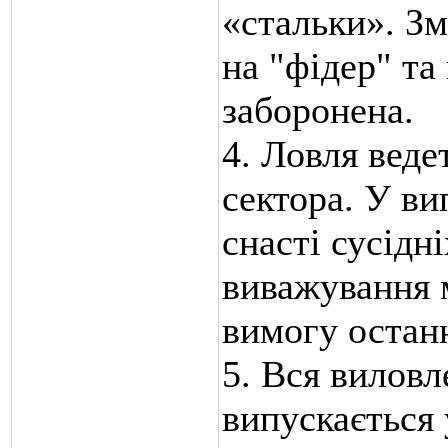
«стальки». Зм
на "фідер" та
заборонена.
4. Ловля веде
сектора. У в
снасті сусідн
виважування 
вимогу остан
5. Вся виловл
випускається 