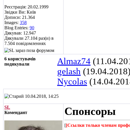
Реєстрація: 20.02.1999
Звідки Ви: Київ
Дописи: 21.364
Images:
358
Blog Entries:
90
Дякував: 12.947
Дякували 27.104 раз(и) в
7.504 повідомленнях
6 користувачів
Almaz74
(11.04.20
подякували
gelash
(19.04.2018
Nycolas
(14.04.201
10.04.2018, 14:25
SL
Спонсоры
Комендант
[
[Ссылки только членам проф