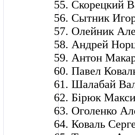
Скорецкий В
Сытник Иго
Олейник Але
Андрей Нор
Антон Мака
Павел Ковал
Шалабай Ва
Бірюк Макс
Оголенко Ал
Коваль Серг