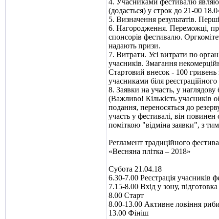
4. Учасниками фестивалю являют
(додається) у строк до 21-00 18.
5. Визначення результатів. Перш
6. Нагородження. Переможці, п
спонсорів фестивалю. Оргкомітет
надають призи.
7. Витрати. Усі витрати по орг
учасників. Змагання некомерційн
Стартовий внесок - 100 гривень
учасниками біля реєстраційного 
8. Заявки на участь, у наглядову
(Важливо! Кількість учасників о
подання, переносяться до резерв
участь у фестивалі, він повинен 
поміткою "відміна заявки", з тим
Регламент традиційного фестива
«Весняна плітка – 2018»
Субота 21.04.18
6.30-7.00 Реєстрація учасників 
7.15-8.00 Вхід у зону, підготовка
8.00 Старт
8.00-13.00 Активне ловіння риб
13.00 Фініш