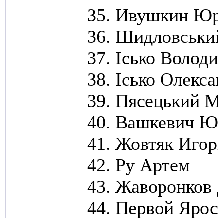
Ивушкин Ю
Шидловськи
Ісько Волод
Ісько Олекс
Пясецький 
Вашкевич Ю
Жовтяк Игор
Ру Артем
Жаворонков
Первой Ярос