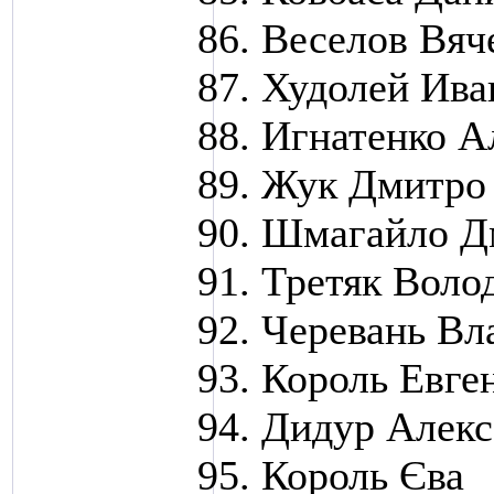
Веселов Вяч
Худолей Ива
Игнатенко А
Жук Дмитро
Шмагайло Д
Третяк Воло
Черевань Вл
Король Евге
Дидур Алекс
Король Єва