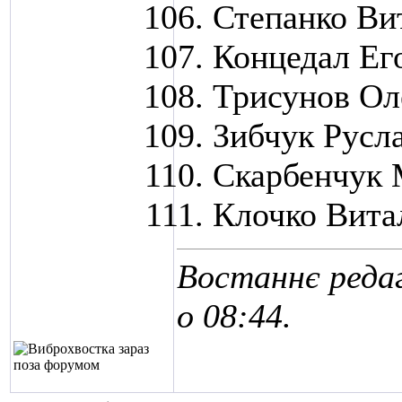
Степанко Ви
Концедал Ег
Трисунов Ол
Зибчук Русл
Скарбенчук
Клочко Вита
Востаннє редаг
о
08:44
.