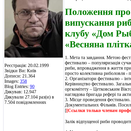
Положення про 
випускання риби
клубу «Дом Рыб
«Весняна плітк
1. Мета та завдання. Метою фест
фестивалю – популяризація суча
Реєстрація: 20.02.1999
риби, впровадження в життя при
Звідки Ви: Київ
просто колективна риболовля - п
Дописи: 21.364
2. Організатори фестивалю – ін
Images:
358
Керівництво фестивалю. Загальн
Blog Entries:
90
оргкомітету – Цетковським Вікт
Дякував: 12.947
наглядова бригада рефері та акти
Дякували 27.104 раз(и) в
3. Місце проведення фестивалю. 
7.504 повідомленнях
Документальних Фільмів. Посил
[
[Ссылки только членам проф
Залік відпущеної риби проводит