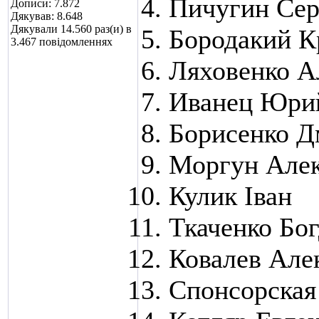
Пичугин Сер
Дописи: 7.872
Дякував: 8.648
Дякували 14.560 раз(и) в
Бородакий К
3.467 повідомленнях
Ляховенко А
Иванец Юри
Борисенко Д
Моргун Але
Кулик Іван
Ткаченко Бо
Ковалев Але
Спонсорская