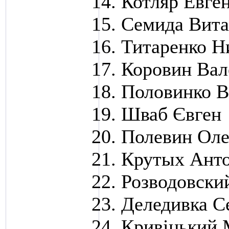
Котляр Евге
Семида Вит
Титаренко Н
Коровин Ва
Половинко 
Шваб Євген
Полевин Оле
Крутых Ант
Розводовски
Деледивка С
Кривіцький