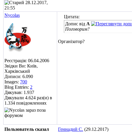
28.12.2017,
21:55
Nycolas
Цитата:
Допис від
A
Поговорим?
Організатор?
Реєстрація: 06.04.2006
Звідки Ви: Київ,
Харківський
Дописи: 6.090
Images:
700
Blog Entries:
2
Дякував: 1.937
Дякували 4.624 раз(и) в
1.334 повідомленнях
Пользователь сказал
Геннадий С.
(29.12.2017)