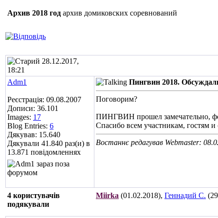
Архив 2018 год
архив домиковских соревнований
28.12.2017,
18:21
Adm1
Пингвин 2018. Обсуждал
Поговорим?
Реєстрація: 09.08.2007
Дописи: 36.101
ПИНГВИН прошел замечательно, фот
Images:
17
Спасибо всем участникам, гостям и
Blog Entries:
6
Дякував: 15.640
Востаннє редагував Webmaster: 08.0
Дякували 41.840 раз(и) в
13.871 повідомленнях
4 користувачів
Miirka
(01.02.2018),
Геннадий С.
(29
подякували