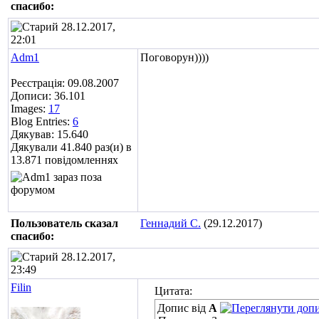
cпасибо:
28.12.2017,
22:01
Adm1
Поговорун))))
Реєстрація: 09.08.2007
Дописи: 36.101
Images:
17
Blog Entries:
6
Дякував: 15.640
Дякували 41.840 раз(и) в
13.871 повідомленнях
Пользователь сказал
Геннадий С.
(29.12.2017)
cпасибо:
28.12.2017,
23:49
Filin
Цитата:
Допис від
A