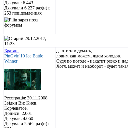
Дякував: 6.443
Дякували 6.227 раз(и) в
253 повідомленнях
29.12.2017,
11:23
Браташ
да что там думать,
PinGvin'10 Ice Battle
ловим как можем, ждем холодов.
Winner
Судя по погоде - накатит резко и на
Хотя, может и наоборот - будет така
Реєстрація: 30.11.2008
Звідки Ви: Киев,
Корчеватое.
Дописи: 2.001
Дякував: 4.060
Дякували 5.562 раз(и) в