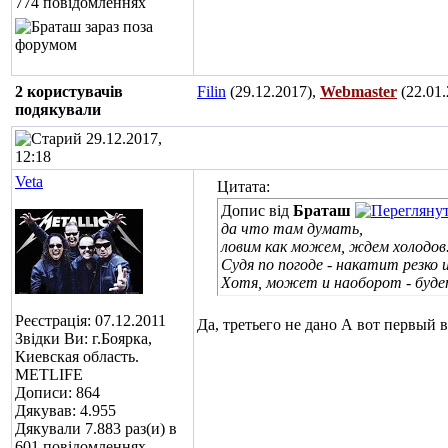
774 повідомленнях
2 користувачів
Filin
(29.12.2017),
Webmaster
(22.01.
подякували
29.12.2017,
12:18
Veta
Цитата:
Допис від
Браташ
да что там думать,
ловим как можем, ждем холодов
Судя по погоде - накатит резко и
Хотя, может и наоборот - буде
Реєстрація: 07.12.2011
Да, третьего не дано
А вот первый в
Звідки Ви: г.Боярка,
Киевская область.
METLIFE
Дописи: 864
Дякував: 4.955
Дякували 7.883 раз(и) в
601 повідомленнях