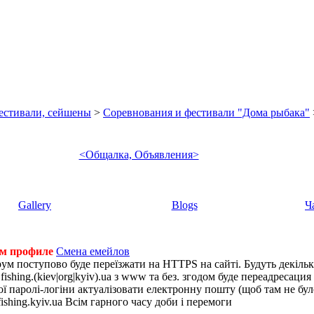
фестивали, сейшены
>
Соревнования и фестивали "Дома рыбака"
<Общалка, Объявления>
Gallery
Blogs
Ч
ем профиле
Смена емейлов
рум поступово буде переїзжати на HTTPS на сайті. Будуть декіль
shing.(kiev|org|kyiv).ua з www та без. згодом буде переадресация н
 паролі-логіни актуалізовати електронну пошту (щоб там не було 
ishing.kyiv.ua Всім гарного часу доби і перемоги