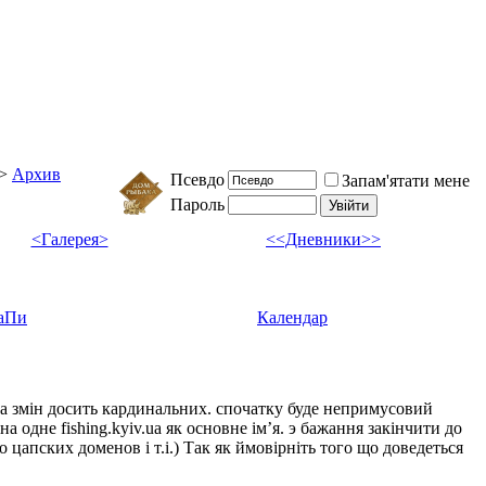
>
Архив
Псевдо
Запам'ятати мене
Пароль
<Галерея>
<<Дневники>>
аПи
Календар
ка змін досить кардинальних. спочатку буде непримусовий
а одне fishing.kyiv.ua як основне імʼя. э бажання закінчити до
цапских доменов і т.і.) Так як ймовірніть того що доведеться