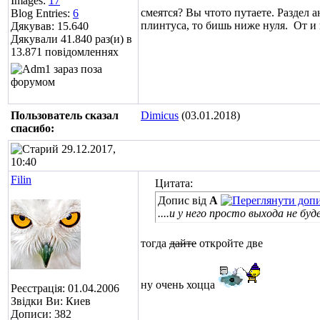
Images:
17
смеятся? Вы чтото путаете. Раздел 
Blog Entries:
6
плинтуса, то бишь ниже нуля.
От и 
Дякував: 15.640
Дякували 41.840 раз(и) в
13.871 повідомленнях
Пользователь сказал
Dimicus
(03.01.2018)
cпасибо:
29.12.2017,
10:40
Filin
Цитата:
Допис від
A
....и у него просто выхода не б
тогда
дайте
откройте две
ну очень хоцца
Реєстрація: 01.04.2006
Звідки Ви: Киев
Дописи: 382