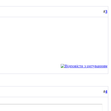
#
3
#
4