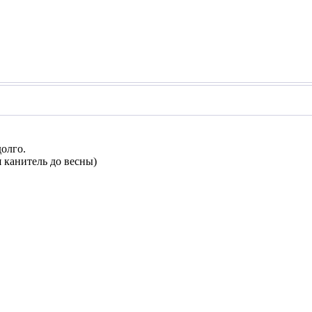
долго.
я канитель до весны)