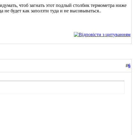
придумать, чтоб загнать этот подлый столбик термометра ниже
 не будет как заползти туда и не высовываться..
#
6