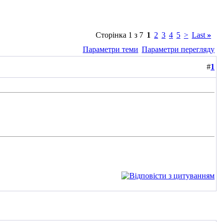
Сторінка 1 з 7
1
2
3
4
5
>
Last
»
Параметри теми
Параметри перегляду
#
1