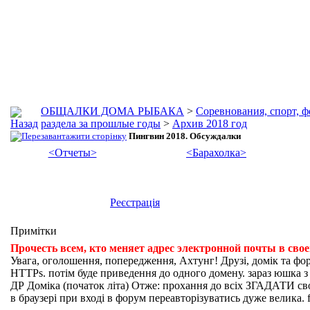
ОБЩАЛКИ ДОМА РЫБАКА
>
Соревнования, спорт, 
раздела за прошлые годы
>
Архив 2018 год
Пингвин 2018. Обсуждалки
<Отчеты>
<Барахолка>
Реєстрація
Примітки
Прочесть всем, кто меняет адрес электронной почты в сво
Увага, оголошення, попередження, Ахтунг! Друзі, домік та фо
HTTPs. потім буде приведення до одного домену. зараз юшка з fi
ДР Доміка (початок літа) Отже: прохання до всіх ЗГАДАТИ свої
в браузері при вході в форум переавторізуватись дуже велика. f