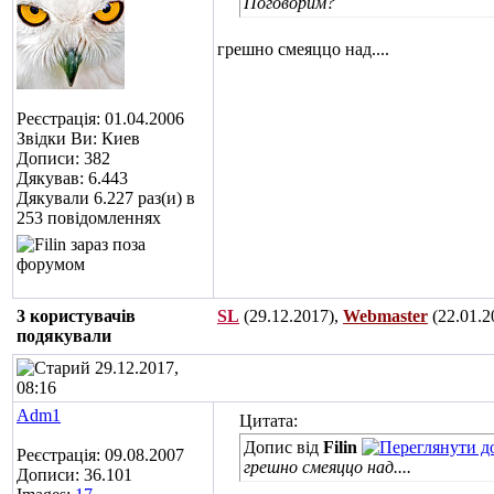
Поговорим?
грешно смеяццо над....
Реєстрація: 01.04.2006
Звідки Ви: Киев
Дописи: 382
Дякував: 6.443
Дякували 6.227 раз(и) в
253 повідомленнях
3 користувачів
SL
(29.12.2017),
Webmaster
(22.01.2
подякували
29.12.2017,
08:16
Adm1
Цитата:
Допис від
Filin
Реєстрація: 09.08.2007
грешно смеяццо над....
Дописи: 36.101