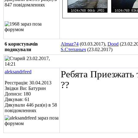
847 повідомленнях
6 користувачів
Almaz74
(03.03.2017),
Dood
(23.02.2
подякували
S.Степаныч
(23.02.2017)
23.02.2017,
14:21
aleksandrfeed
Ребята Приезжать
??
Реєстрація: 30.04.2013
Звідки Ви: Батурин
Дописи: 180
Дякував: 61
Дякували 446 раз(и) в 58
повідомленнях