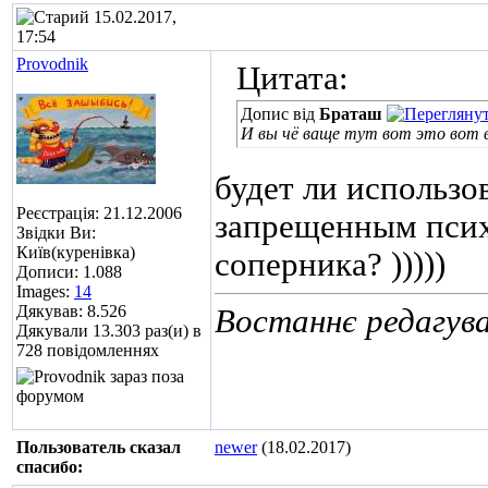
15.02.2017,
17:54
Provodnik
Цитата:
Допис від
Браташ
И вы чё ваще тут вот это вот 
будет ли использо
Реєстрація: 21.12.2006
запрещенным псих
Звідки Ви:
Київ(куренівка)
соперника? )))))
Дописи: 1.088
Images:
14
Дякував: 8.526
Востаннє редагува
Дякували 13.303 раз(и) в
728 повідомленнях
Пользователь сказал
newer
(18.02.2017)
cпасибо: