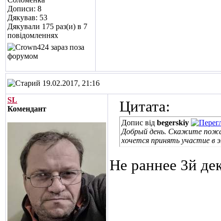
Дописи: 8
Дякував: 53
Дякували 175 раз(и) в 7
повідомленнях
19.02.2017, 21:16
SL
Цитата:
Комендант
Допис від
begerskiy
Добрый день. Скажите пожа
хочется принять участие в э
Не раннее 3й де