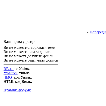
«
Попередн
Ваші права у розділі
Ви
не можете
створювати теми
Ви
не можете
писати дописи
Ви
не можете
долучати файли
Ви
не можете
редагувати дописи
BB-код
є
Увімк.
Усмішки
Увімк.
[IMG]
код
Увімк.
HTML код
Вимк.
Правила форуму