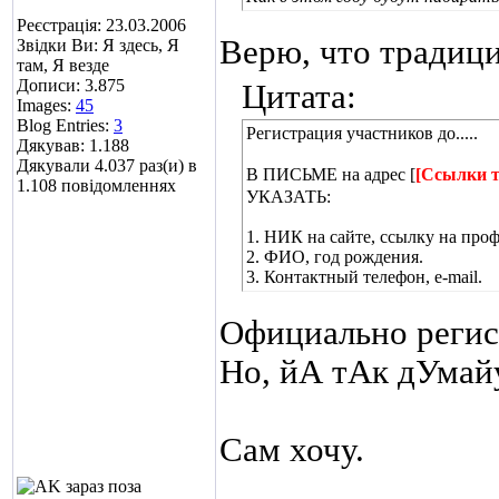
Реєстрація: 23.03.2006
Верю, что традици
Звідки Ви: Я здесь, Я
там, Я везде
Дописи: 3.875
Цитата:
Images:
45
Blog Entries:
3
Регистрация участников до.....
Дякував: 1.188
Дякували 4.037 раз(и) в
В ПИСЬМЕ на адрес [
[Ссылки т
1.108 повідомленнях
УКАЗАТЬ:
1. НИК на сайте, ссылку на проф
2. ФИО, год рождения.
3. Контактный телефон, e-mail.
Официально регист
Но, йА тАк дУмай
Сам хочу.