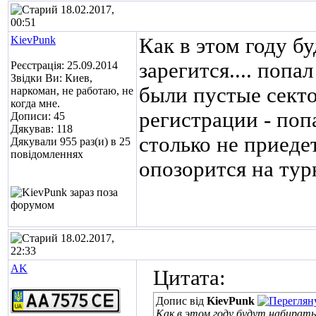
18.02.2017,
00:51
KievPunk
Как в этом году б
зарегится.... попа
Реєстрація: 25.09.2014
Звідки Ви: Киев,
были пустые секто
наркоман, не работаю, не
когда мне.
регистрации - попа
Дописи: 45
Дякував: 118
столько не приедет
Дякували 955 раз(и) в 25
повідомленнях
опозорится на ту
18.02.2017,
22:33
AK
Цитата:
Допис від
KievPunk
Как в этом году будут набират