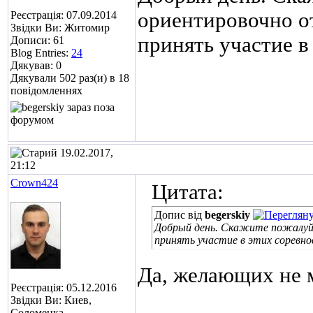
ориентировочно от
Реєстрація: 07.09.2014
Звідки Ви: Житомир
принять участие в
Дописи: 61
Blog Entries:
24
Дякував: 0
Дякували 502 раз(и) в 18
повідомленнях
19.02.2017,
21:12
Crown424
Цитата:
Допис від
begerskiy
Добрый день. Скажите пожалуйс
принять участие в этих соревно
Да, желающих не м
Реєстрація: 05.12.2016
Звідки Ви: Киев,
Соломенка