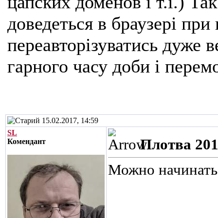
цапских доменов і т.і.) Та
доведеться в браузері при
переавторізуватись дуже ве
гарного часу доби і перем
15.02.2017, 14:59
SL
Плотва 20
Комендант
Можно начинать