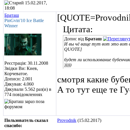
15.02.2017,
18:08
Браташ
[QUOTE=Provodni
PinGvin'10 Ice Battle
Winner
Цитата:
Допис від
Браташ
И вы чё ваще тут вот это вот 
QUOTE]
будет ли использование бубенчи
Реєстрація: 30.11.2008
)))))
Звідки Ви: Киев,
Корчеватое.
смотря какие бубе
Дописи: 2.001
Дякував: 4.060
А то тут еще те Гу
Дякували 5.562 раз(и) в
774 повідомленнях
Пользователь сказал
Provodnik
(15.02.2017)
cпасибо: