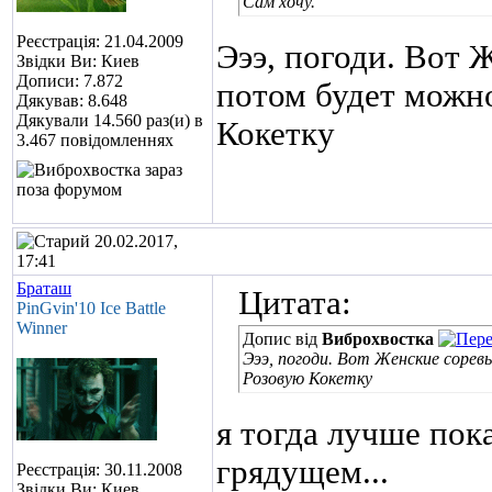
Сам хочу.
Реєстрація: 21.04.2009
Эээ, погоди. Вот 
Звідки Ви: Киев
Дописи: 7.872
потом будет можно
Дякував: 8.648
Дякували 14.560 раз(и) в
Кокетку
3.467 повідомленнях
20.02.2017,
17:41
Браташ
Цитата:
PinGvin'10 Ice Battle
Winner
Допис від
Виброхвостка
Эээ, погоди. Вот Женские сорев
Розовую Кокетку
я тогда лучше пок
грядущем...
Реєстрація: 30.11.2008
Звідки Ви: Киев,