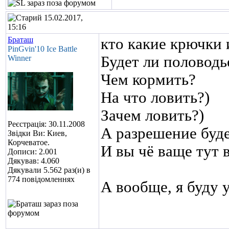
15.02.2017,
15:16
Браташ
кто какие крючки 
PinGvin'10 Ice Battle
Будет ли половодь
Winner
Чем кормить?
На что ловить?)
Зачем ловить?)
Реєстрація: 30.11.2008
А разрешение будет
Звідки Ви: Киев,
Корчеватое.
И вы чё ваще тут в
Дописи: 2.001
Дякував: 4.060
Дякували 5.562 раз(и) в
774 повідомленнях
А вообще, я буду 