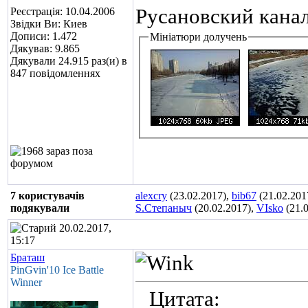
Русановский канал
Реєстрація: 10.04.2006
Звідки Ви: Киев
Дописи: 1.472
Мініатюри долучень
Дякував: 9.865
Дякували 24.915 раз(и) в
847 повідомленнях
7 користувачів
alexcry
(23.02.2017),
bib67
(21.02.201
подякували
S.Степаныч
(20.02.2017),
VIsko
(21.0
20.02.2017,
15:17
Браташ
PinGvin'10 Ice Battle
Winner
Цитата: