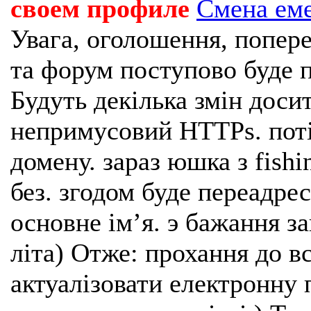
своем профиле
Смена ем
Увага, оголошення, попере
та форум поступово буде п
Будуть декілька змін доси
непримусовий HTTPs. поті
домену. зараз юшка з fishi
без. згодом буде переадрес
основне імʼя. э бажання з
літа) Отже: прохання до в
актуалізовати електронну 