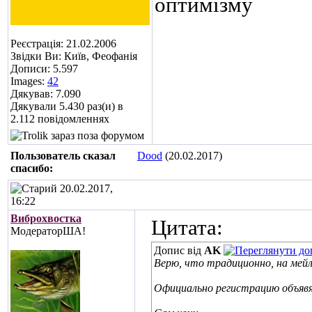
оптимізму
Реєстрація: 21.02.2006
Звідки Ви: Київ, Феофанія
Дописи: 5.597
Images:
42
Дякував: 7.090
Дякували 5.430 раз(и) в
2.112 повідомленнях
Пользователь сказал
Dood
(20.02.2017)
cпасибо:
20.02.2017,
16:22
Виброхвостка
Цитата:
МодераторША!
Допис від
AK
Верю, что традиционно, на мейл
Официально регистрацию объявя