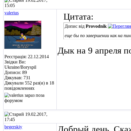
19.02.2017,
15:05
valerius
Цитата:
Допис від
Provodnik
еще бы по завершении как на пин
Дык на 9 апреля п
Реєстрація: 22.12.2014
Звідки Ви:
Ukraine/Boryspil
Дописи: 89
Дякував: 731
Дякували 552 раз(и) в 18
повідомленнях
19.02.2017,
17:45
begerskiy
Добрый день. Скаж