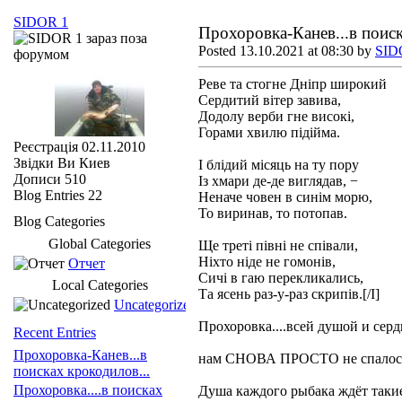
SIDOR 1
Прохоровка-Канев...в поиск
Posted 13.10.2021 at 08:30 by
SID
Реве та стогне Дніпр широкий
Сердитий вітер завива,
Додолу верби гне високі,
Горами хвилю підійма.
Реєстрація
02.11.2010
Звідки Ви
Киев
І блідий місяць на ту пору
Дописи
510
Із хмари де-де виглядав, −
Blog Entries
22
Неначе човен в синім морю,
То виринав, то потопав.
Blog Categories
Global Categories
Ще треті півні не співали,
Ніхто ніде не гомонів,
Отчет
Сичі в гаю перекликались,
Local Categories
Та ясень раз-у-раз скрипів.[/I]
Uncategorized
Прохоровка....всей душой и сер
Recent Entries
Прохоровка-Канев...в
нам СНОВА ПРОСТО не спалось...
поисках крокодилов...
Прохоровка....в поисках
Душа каждого рыбака ждёт такие