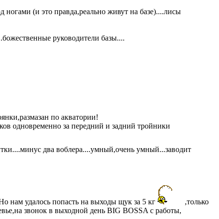
д ногами (и это правда,реально живут на базе)....лисы
..божественные руководители базы....
оянки,размазан по акватории!
чков
одновременно за передний и задний тройники
ытки....минус два воблера....умный,очень умный
...заводит
..Но нам удалось попасть на выходы щук за 5 кг
,только
левье,на звонок в выходной день BIG BOSSA с работы,