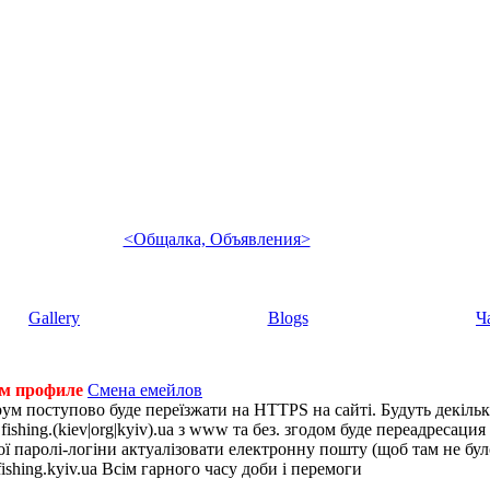
<Общалка, Объявления>
Gallery
Blogs
Ч
ем профиле
Смена емейлов
рум поступово буде переїзжати на HTTPS на сайті. Будуть декіль
shing.(kiev|org|kyiv).ua з www та без. згодом буде переадресация н
 паролі-логіни актуалізовати електронну пошту (щоб там не було 
ishing.kyiv.ua Всім гарного часу доби і перемоги