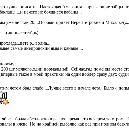
ак его лучше описать....Настоящая Амазония....прыгающие зайцы по
бакланы....и нечего не боящиеся кабаны...
ам уже лет так 20....Особый привет Вере Петровне и Михалычу..
р....(июнь-сентябрь)
прохлада...вете р...волна....
.самые-самые днепровский ямы и канавы....
овому.....
а 200 шт мелкого,один нормальный. Сейчас,гад,поменял места ст
(впервые такое в моей практике) на один воблер сразу двух суда
этим летом брал слабо....Лучше всего в начале лета...Было 4 поп
ябре....брала абсолютно в разное время....то вечером,то утром..
овалы в клеве. Но на крайней рыбалке,как раз при полном безк