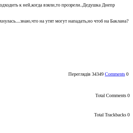
подходить к ней,когда взяли,то прозрели..Дедушка Днепр
нулась....знаю,что на утят могут нападать,но чтоб на Баклана?
Переглядів
34349
Comments
0
»
Total Comments
0
Total Trackbacks
0