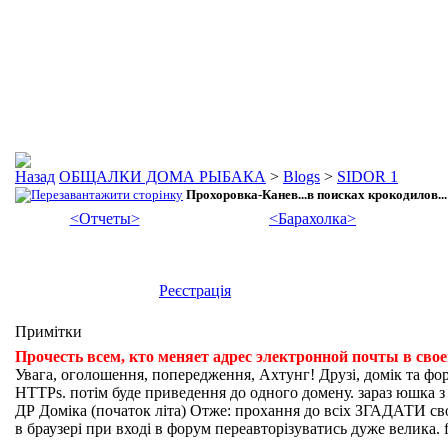
ОБЩАЛКИ ДОМА РЫБАКА
>
Blogs
>
SIDOR 1
Прохоровка-Канев...в поисках крокодилов...
<Отчеты>
<Барахолка>
Реєстрація
Примітки
Прочесть всем, кто меняет адрес электронной почты в сво
Увага, оголошення, попередження, Ахтунг! Друзі, домік та фо
HTTPs. потім буде приведення до одного домену. зараз юшка з fi
ДР Доміка (початок літа) Отже: прохання до всіх ЗГАДАТИ свої
в браузері при вході в форум переавторізуватись дуже велика. f