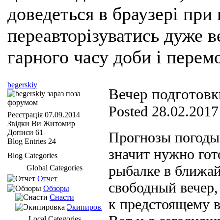
доведеться в браузері при
переавторізуватись дуже ве
гарного часу доби і перем
begerskiy
Вечер подготовк
Posted 28.02.2017
Реєстрація
07.09.2014
Звідки Ви
Житомир
Дописи
61
Прогнозы погоды
Blog Entries
24
значит нужно гот
Blog Categories
рыбалке в ближай
Global Categories
Отчет
свободный вечер,
Обзоры
Снасти
к предстоящему в
Экипировка
Local Categories