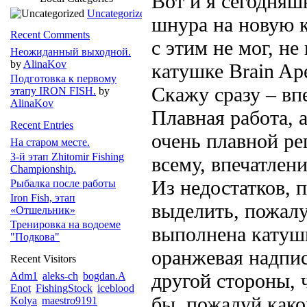
Вот и я сегодняш
Uncategorized
шнура на новую к
Recent Comments
с этим не мог, н
Неожиданный выходной.
by
AlinaKov
катушке Brain Ap
Подготовка к первому
Скажу сразу – вп
этапу IRON FISH.
by
AlinaKov
Плавная работа, 
Recent Entries
очень плавной ре
На старом месте.
3-й этап Zhitomir Fishing
всему, впечатлен
Championship.
Из недостатков, 
Рыбалка после работы
Iron Fish, этап
выделить, пожалу
«Отшельник»
Тренировка на водоеме
выполнена катушк
"Подкова"
оранжевая надпис
Recent Visitors
другой стороны, 
Adm1
aleks-ch
bogdan.A
Enot
FishingStock
iceblood
бы, пожалуй како
Kolya
maestro9191