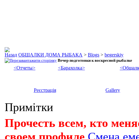
ОБЩАЛКИ ДОМА РЫБАКА
>
Blogs
>
begerskiy
Вечер подготовки к воскресной рыбалке
<Отчеты>
<Барахолка>
<Общалк
Реєстрація
Gallery
Примітки
Прочесть всем, кто меня
своем профиле
Смена ем