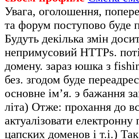
Увага, оголошення, попере
та форум поступово буде п
Будуть декілька змін доси
непримусовий HTTPs. поті
домену. зараз юшка з fishi
без. згодом буде переадрес
основне імʼя. э бажання з
літа) Отже: прохання до в
актуалізовати електронну 
цапских доменов і т.і.) Та