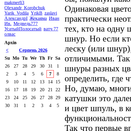
makmerfi3
Одинаковая цвето
Olexandr_Korobchuk
Yarik_Vodila
YrikB
zaslavi
практически нео
АлександрI
Жекаяма
Иван
Ив.
Медведь777
тех, кто на одну 
УсатыйПолосатый
ватч 77
олвас
шнур. Но если кт
Архів
леску (или шнур)
<
Серпень 2026
отличимыми. Так 
Su
Mo
Tu
We
Th
Fr
Sa
26
27
28
29
30
31
1
шнуры разных цв
2
3
4
5
6
7
8
определить, где ч
9
10
11
12
13
14
15
Но, думаю, многи
16
17
18
19
20
21
22
катушки это дале
23
24
25
26
27
28
29
30
31
1
2
3
4
5
и цвет шпуль, в к
функциональност
Так что первые в