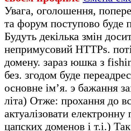
Увага, оголошення, попере
та форум поступово буде п
Будуть декілька змін доси
непримусовий HTTPs. поті
домену. зараз юшка з fishi
без. згодом буде переадрес
основне імʼя. э бажання з
літа) Отже: прохання до в
актуалізовати електронну 
цапских доменов і т.і.) Та