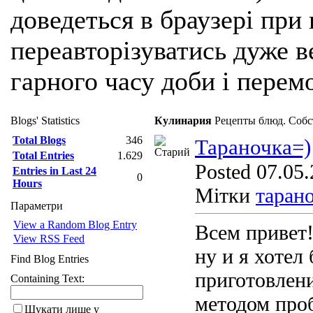
доведеться в браузері при
переавторізуватись дуже ве
гарного часу доби і перем
Blogs' Statistics
Кулинария
Рецепты блюд. Собс
Total Blogs
346
Тараночка=)
Total Entries
1.629
Posted 07.05.
Entries in Last 24
0
Hours
Мітки
таран
Параметри
View a Random Blog Entry
Всем привет
View RSS Feed
ну и я хотел
Find Blog Entries
приготовлени
Containing Text:
методом про
Шукати лише у