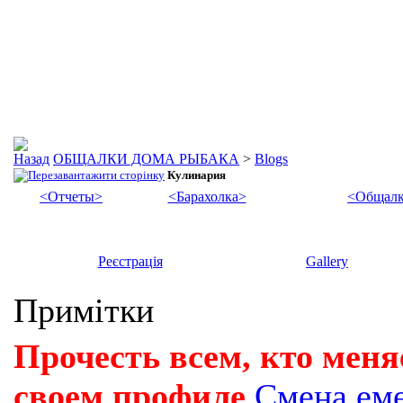
ОБЩАЛКИ ДОМА РЫБАКА
>
Blogs
Кулинария
<Отчеты>
<Барахолка>
<Общалк
Реєстрація
Gallery
Примітки
Прочесть всем, кто меня
своем профиле
Смена ем