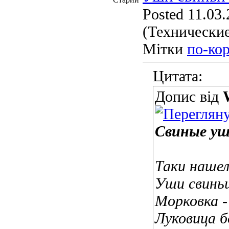
Posted 11.03.
(Технические
Мітки
по-ко
Цитата:
Допис від
Свиные уш
Таки наше
Уши свиньи
Морковка -
Луковица б