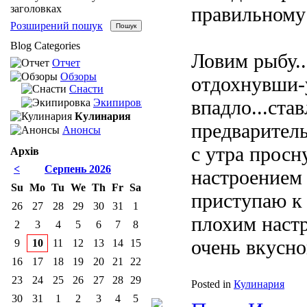
заголовках
правильному
Розширений пошук
Blog Categories
Ловим рыбу.
Отчет
Обзоры
отдохнувши-
Снасти
впадло...ста
Экипировка
Кулинария
предваритель
Анонсы
с утра прос
Архів
<
Серпень 2026
настроением 
Su
Mo
Tu
We
Th
Fr
Sa
приступаю к 
26
27
28
29
30
31
1
плохим наст
2
3
4
5
6
7
8
очень вкусно
9
10
11
12
13
14
15
16
17
18
19
20
21
22
23
24
25
26
27
28
29
Posted in
Кулинария
30
31
1
2
3
4
5