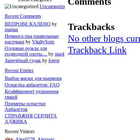
Comments
Uncategorized
Recent Comments
ВЕПРОВЕ КАЛЕНО
by
Trackbacks
mamai
No other blogs curr
Немнога пра правельные
насочьки
by
VitaliySom
Trackback Link
Олдовые ружла для
подводной охоты....
by
stas4
Запечёный судак
by
forest
Recent Entries
Выбор маски для ныряния
Оснастка арбалетов: FAQ
Коэффициент удлинения
тяжей
Примеры оснастки
Арбалетов
СПРАВЖНЯ СЕРДИТА
АДЖИКА
Recent Visitors
alex
Alex0778
Alexsssc