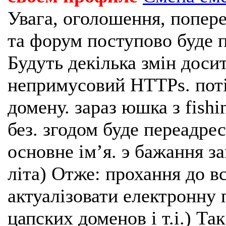
Увага, оголошення, попере
та форум поступово буде п
Будуть декілька змін доси
непримусовий HTTPs. поті
домену. зараз юшка з fishi
без. згодом буде переадрес
основне імʼя. э бажання з
літа) Отже: прохання до в
актуалізовати електронну 
цапских доменов і т.і.) Та