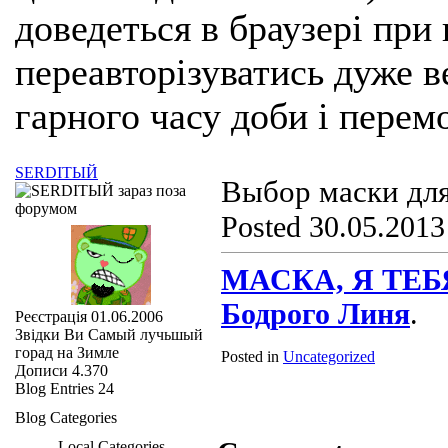
доведеться в браузері при
переавторізуватись дуже ве
гарного часу доби і перем
SERDIТЫЙ
Выбор маски дл
Posted 30.05.2013
МАСКА, Я ТЕБ
Бодрого Линя
.
Реєстрація
01.06.2006
Звідки Ви
Самый лучьшый
горад на Зимле
Posted in
Uncategorized
Дописи
4.370
Blog Entries
24
Blog Categories
Local Categories