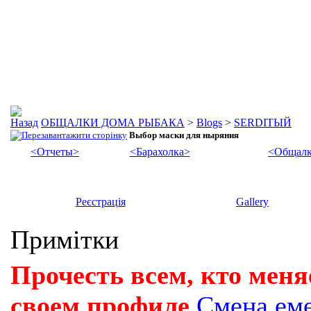
ОБЩАЛКИ ДОМА РЫБАКА
>
Blogs
>
SERDIТЫЙ
Выбор маски для ныряния
<Отчеты>
<Барахолка>
<Общалк
Реєстрація
Gallery
Примітки
Прочесть всем, кто меня
своем профиле
Смена ем