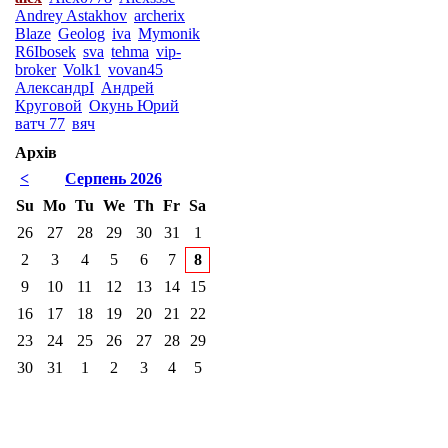
Andrey Astakhov
archerix
Blaze
Geolog
iva
Mymonik
R6Ibosek
sva
tehma
vip-
broker
Volk1
vovan45
АлександрI
Андрей
Круговой
Окунь Юрий
ватч 77
вяч
Архів
<
Серпень 2026
Su
Mo
Tu
We
Th
Fr
Sa
26
27
28
29
30
31
1
2
3
4
5
6
7
8
9
10
11
12
13
14
15
16
17
18
19
20
21
22
23
24
25
26
27
28
29
30
31
1
2
3
4
5