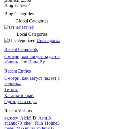
Дописи
2.558
Blog Entries
4
Blog Categories
Global Categories
Отчет
Local Categories
Uncategorized
Recent Comments
Смотри, как август падает с
яблонь...
by
Папа Ву
Recent Entries
Смотри, как август падает с
яблонь...
Тетрис
Казацкий край
Один раз в год...
Recent Visitors
agostev
AlekS D
Asm1k
atlantic73
che4
Filin
Holme5
matgi
Maximilio
mdima05