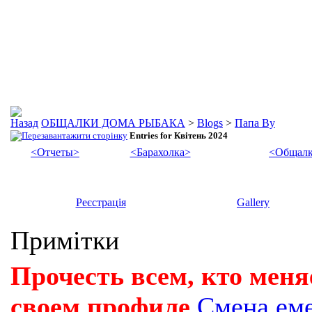
ОБЩАЛКИ ДОМА РЫБАКА
>
Blogs
>
Папа Ву
Entries for Квітень 2024
<Отчеты>
<Барахолка>
<Общалк
Реєстрація
Gallery
Примітки
Прочесть всем, кто меня
своем профиле
Смена ем