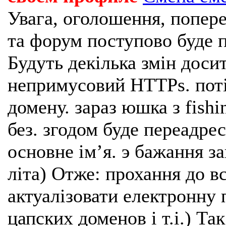
Увага, оголошення, попере
та форум поступово буде п
Будуть декілька змін доси
непримусовий HTTPs. поті
домену. зараз юшка з fishi
без. згодом буде переадрес
основне імʼя. э бажання з
літа) Отже: прохання до в
актуалізовати електронну 
цапских доменов і т.і.) Та