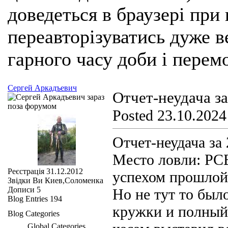
доведеться в браузері при
переавторізуватись дуже ве
гарного часу доби і перем
Сергей Аркадъевич
Отчет-неудача за
Posted 23.10.2024
Отчет-неудача за 
Место ловли: РС
Реєстрація
31.12.2012
успехом прошлой 
Звідки Ви
Киев,Соломенка
Дописи
5
Но не тут то было
Blog Entries
194
кружки и полный 
Blog Categories
Global Categories