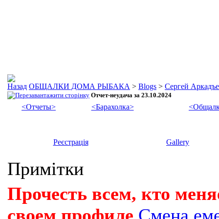
ОБЩАЛКИ ДОМА РЫБАКА
>
Blogs
>
Сергей Аркадъ
Отчет-неудача за 23.10.2024
<Отчеты>
<Барахолка>
<Общалк
Реєстрація
Gallery
Примітки
Прочесть всем, кто меня
своем профиле
Смена ем