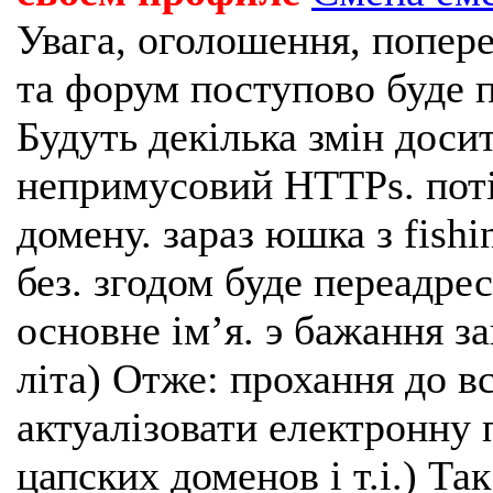
Увага, оголошення, попере
та форум поступово буде п
Будуть декілька змін доси
непримусовий HTTPs. поті
домену. зараз юшка з fishi
без. згодом буде переадрес
основне імʼя. э бажання з
літа) Отже: прохання до в
актуалізовати електронну 
цапских доменов і т.і.) Та