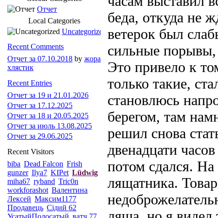
часам выставил в
Отчет
беда, откуда не 
Local Categories
ветерок был слаб
Uncategorized
Recent Comments
сильные порывы, 
Отчет за 07.10.2018
by
жора
Это привело к то
хлястик
только такие, ст
Recent Entries
Отчет за 19 и 21.01.2026
становлюсь напр
Отчет за 17.12.2025
берегом, там нам
Отчет за 18 и 20.05.2025
Отчет за июль 13.08.2025
решил снова стат
Отчет за 29.06.2025
двенадцати часов 
Recent Visitors
потом сдался. На 
biba
Dead Falcon
Frish
gunzer
Ilya7
KIPet
Lüdwig
лящатника. Това
miha67
ryband
Tric0n
workforashot
Валентина
недоброжелательн
Лексей
Максим1177
Продавець
Сідий 62
ляща, но я видел 
УсатыйПолосатый
ватч 77