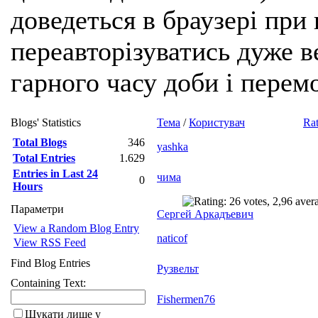
доведеться в браузері при
переавторізуватись дуже ве
гарного часу доби і перем
Blogs' Statistics
Тема
/
Користувач
Rat
Total Blogs
346
yashka
Total Entries
1.629
Entries in Last 24
чима
0
Hours
Параметри
Сергей Аркадъевич
View a Random Blog Entry
naticof
View RSS Feed
Find Blog Entries
Рузвельт
Containing Text:
Fishermen76
Шукати лише у