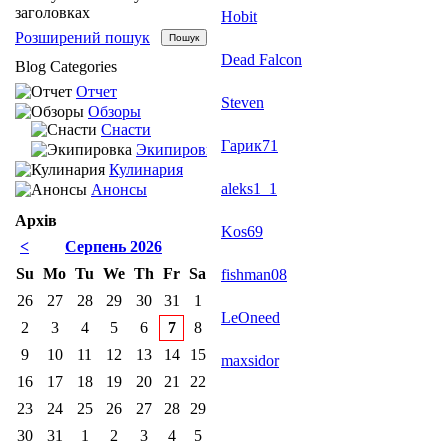
заголовках
Hobit
Розширений пошук
Dead Falcon
Blog Categories
Отчет
Steven
Обзоры
Снасти
Гарик71
Экипировка
Кулинария
aleks1_1
Анонсы
Архів
Kos69
<
Серпень 2026
Su
Mo
Tu
We
Th
Fr
Sa
fishman08
26
27
28
29
30
31
1
LeOneed
2
3
4
5
6
7
8
9
10
11
12
13
14
15
maxsidor
16
17
18
19
20
21
22
23
24
25
26
27
28
29
30
31
1
2
3
4
5