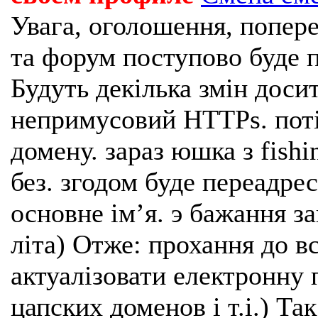
Увага, оголошення, попере
та форум поступово буде п
Будуть декілька змін доси
непримусовий HTTPs. поті
домену. зараз юшка з fishi
без. згодом буде переадрес
основне імʼя. э бажання з
літа) Отже: прохання до в
актуалізовати електронну 
цапских доменов і т.і.) Та