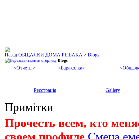
ОБЩАЛКИ ДОМА РЫБАКА
>
Blogs
Blogs
<Отчеты>
<Барахолка>
<Общалк
Реєстрація
Gallery
Примітки
Прочесть всем, кто меня
своем профиле
Смена ем