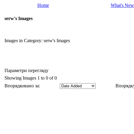
Home
What's New
serw's Images
Images in Category:
serw's Images
Параметри перегляду
Showing Images 1 to 0 of 0
Впорядковано за:
Впорядку