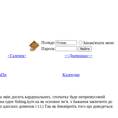
Псевдо
Запам'ятати мене
Пароль
<Галерея>
<<Дневники>>
аПи
Календар
ка змін досить кардинальних. спочатку буде непримусовий
а одне fishing.kyiv.ua як основне імʼя. э бажання закінчити до
цапских доменов і т.і.) Так як ймовірніть того що доведеться