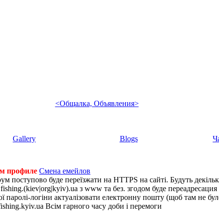
<Общалка, Объявления>
Gallery
Blogs
Ч
ем профиле
Смена емейлов
рум поступово буде переїзжати на HTTPS на сайті. Будуть декіль
shing.(kiev|org|kyiv).ua з www та без. згодом буде переадресация н
 паролі-логіни актуалізовати електронну пошту (щоб там не було 
ishing.kyiv.ua Всім гарного часу доби і перемоги