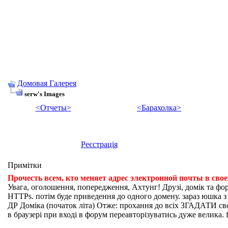
Домовая Галерея
serw's Images
<Отчеты>
<Барахолка>
Реєстрація
Примітки
Прочесть всем, кто меняет адрес электронной почты в сво
Увага, оголошення, попередження, Ахтунг! Друзі, домік та фо
HTTPs. потім буде приведення до одного домену. зараз юшка з fi
ДР Доміка (початок літа) Отже: прохання до всіх ЗГАДАТИ свої
в браузері при вході в форум переавторізуватись дуже велика. f