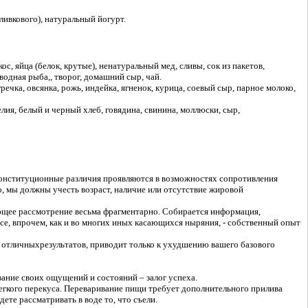
ливкового), натуральный йогурт.
с, яйца (белок, крутые), ненатуральный мед, сливы, сок из пакетов,
одная рыба,, творог, домашний сыр, чай.
ечка, овсянка, рожь, индейка, ягненок, курица, соевый сыр, парное молоко,
лия, белый и черный хлеб, говядина, свинина, моллюски, сыр,
конституционные различия проявляются в возможностях сопротивления
го, мы должны учесть возраст, наличие или отсутствие жировой
ующее рассмотрение весьма фрагментарно. Собирается информация,
се, впрочем, как и во многих иных касающихся ныряния, - собственный опыт
 отличныхрезультатов, приводит только к ухудшению вашего базового
ание своих ощущений и состояний – залог успеха.
легкого перекуса. Переваривание пищи требует дополнительного прилива
дете рассматривать в воде то, что съели.