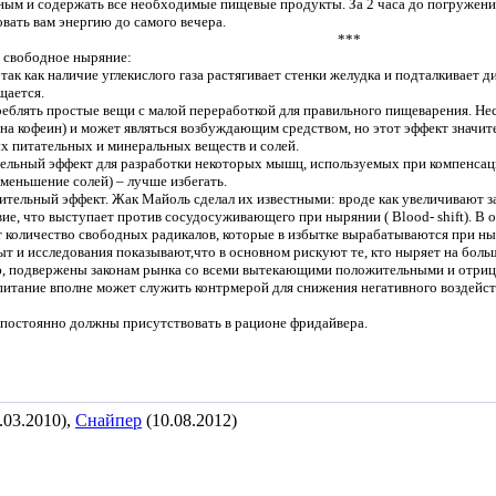
тным и содержать все необходимые пищевые продукты. За 2 часа до погруже
вать вам энергию до самого вечера.
***
а свободное ныряние:
так как наличие углекислого газа растягивает стенки желудка и подталкивает д
щается.
еблять простые вещи с малой переработкой для правильного пищеварения. Нес
на кофеин) и может являться возбуждающим средством, но этот эффект значите
ых питательных и минеральных веществ и солей.
ельный эффект для разработки некоторых мышц, используемых при компенсаци
еньшение солей) – лучше избегать.
жительный эффект. Жак Майоль сделал их известными: вроде как увеличивают з
, что выступает против сосудосуживающего при нырянии ( Blood- shift). В 
количество свободных радикалов, которые в избытке вырабатываются при ныр
т и исследования показывают,что в основном рискуют те, кто ныряет на боль
ю, подвержены законам рынка со всеми вытекающими положительными и отрица
питание вполне может служить контрмерой для снижения негативного воздейс
о постоянно должны присутствовать в рационе фридайвера.
.03.2010),
Снайпер
(10.08.2012)