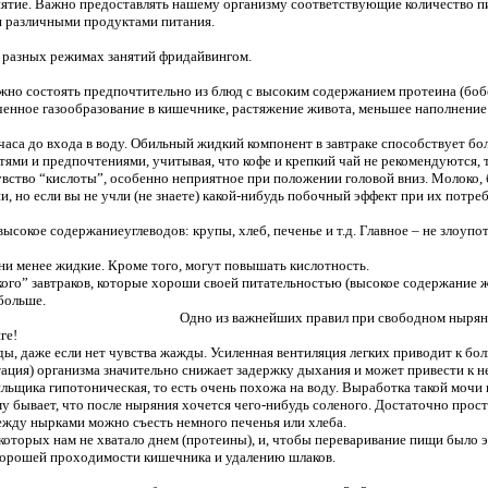
нятие. Важно предоставлять нашему организму соответствующие количество п
 различными продуктами питания.
 разных режимах занятий фридайвингом.
о состоять предпочтительно из блюд с высоким содержанием протеина (бобов
ченное газообразование в кишечнике, растяжение живота, меньшее наполнение
 часа до входа в воду. Обильный жидкий компонент в завтраке способствует
тями и предпочтениями, учитывая, что кофе и крепкий чай не рекомендуются, 
увство “кислоты”, особенно неприятное при положении головой вниз. Молоко,
и, но если вы не учли (не знаете) какой-нибудь побочный эффект при их потребл
ысокое содержаниеуглеводов: крупы, хлеб, печенье и т.д. Главное – не злоупо
ни менее жидкие. Кроме того, могут повышать кислотность.
ого” завтраков, которые хороши своей питательностью (высокое содержание ж
 больше.
Одно из важнейших правил при свободном нырян
ге!
ы, даже если нет чувства жажды. Усиленная вентиляция легких приводит к б
ация) организма значительно снижает задержку дыхания и может привести к н
льщика гипотоническая, то есть очень похожа на воду. Выработка такой мочи
му бывает, что после ныряния хочется чего-нибудь соленого. Достаточно прос
между нырками можно съесть немного печенья или хлеба.
 которых нам не хватало днем (протеины), и, чтобы переваривание пищи было
 хорошей проходимости кишечника и удалению шлаков.