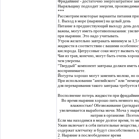
Фридайвинг - достаточно энергозатратное за
Ныряльщику подходит энергия, производимая
***
Рассмотрим некоторые варианты питания при
1. Выход в море (ныряние) на целый день
Питание в предшествующий выходу день должн
важны, могут иметь противопоказания: увели
при нырянии. Это надо учитывать.
Утром желательно завтракать минимум за 1,5
жидкости в соответствии с вашими особеннос
кислорода. Цитрусовые соки могут вызвать ч
Чаи из трав, конечно, могут быть очень хорош
чем уверены.
“Твердый” компонент завтрака должен иметь в
воспринимаете.
Йогурты хорошо могут заменять молоко, но о
При использовании “английского” или “немецк
для переваривания такого завтрака требуется
Восполнение потерь жидкости при фридайвин
Во время ныряния хорошо пить немного вод
влажностью! Обезвоживание (дегидрат
увеличивается выработка мочи. Моча у ныря
натрия в организме. Поэто
Если мы находимся в море долгое время, то 
Ужин включает в себя питательные вещества,
содержат клетчатку и будут способствовать
2. Ныряние в послеобеденное время