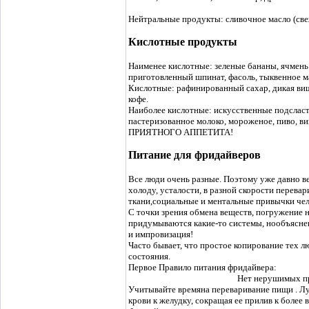
Нейтральные продукты: сливочное масло (свеже
Кислотные продукты
Наименее кислотные: зеленые бананы, ячмень +
приготовленный шпинат, фасоль, тыквенное ма
Кислотные: рафинированный сахар, дикая вишня
кофе.
Наиболее кислотные: искусственные подсласти
пастеризованное молоко, мороженое, пиво, ви
ПРИЯТНОГО АППЕТИТА!
Питание для фридайверов
Все люди очень разные. Поэтому уже давно в
холоду, усталости, в разной скорости перева
ткани,социальные и ментальные привычки чел
С точки зрения обмена веществ, погружение 
придумываются какие-то системы, нообъяснен
и импровизация!
Часто бывает, что простое копирование тех 
состояния.
Первое Правило питания фридайвера:
Нет нерушимых пра
Учитывайте времяна переваривание пищи . Луч
крови к желудку, сокращая ее прилив к более 