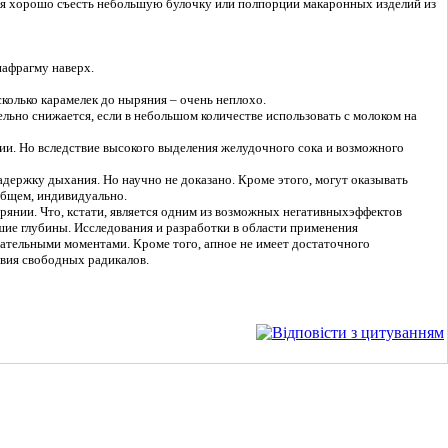
ния хорошо съесть небольшую булочку или полпорции макаронных изделий из
иафрагму наверх.
колько карамелек до ныряния – очень неплохо.
льно снижается, если в небольшом количестве использовать с молоком на
и. Но вследствие высокого выделения желудочного сока и возможного
адержку дыхания. Но научно не доказано. Кроме этого, могут оказывать
общем, индивидуально.
янии. Что, кстати, является одним из возможных негативныхэффектов
шие глубины. Исследования и разработки в области применения
тельными моментами. Кроме того, апное не имеет достаточного
твия свободных радикалов.