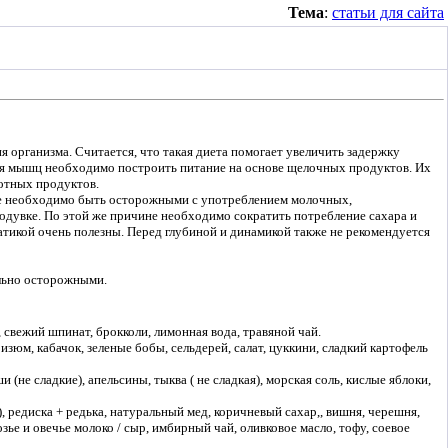
Тема
:
статьи для сайта
 организма. Считается, что такая диета помогает увеличить задержку
ания мышц необходимо построить питание на основе щелочных продуктов. Их
лотных продуктов.
акже необходимо быть осторожными с употреблением молочных,
родувке. По этой же причине необходимо сократить потребление сахара и
татикой очень полезны. Перед глубиной и динамикой также не рекомендуется
ельно осторожными.
, свежий шпинат, брокколи, лимонная вода, травяной чай.
изюм, кабачок, зеленые бобы, сельдерей, салат, цуккини, сладкий картофель
 (не сладкие), апельсины, тыква ( не сладкая), морская соль, кислые яблоки,
 редиска + редька, натуральный мед, коричневый сахар,, вишня, черешня,
озье и овечье молоко / сыр, имбирный чай, оливковое масло, тофу, соевое