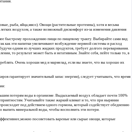
итания.
ые, рыба, яйца,мясо). Овощи (растительные протеины), хотя и весьма
 легких воздухом, а также возможный дискомфорт из-за изменения давления
 более быстрому прохождению пищи по пищевому тракту. Выбирайте сами вид
так как эти напитки увеличивают возбуждение нервной системы и расход
 будучи одним из лучших жидких продуктов, требует долгого переваривания.
ении, то результат может быть и негативным. Знайте себя, пейте только то, в
треблять. Очень хороши мед и мармелад, если вы знаете, что вы хорошо их
иров гарантирует значительный запас энергии), следует учитывать, что время
ии:
ольшим потерям воды в организме. Выдыхаемый воздух обладает почти 100%
еприятностям. Учитывайте также жаркий климат и то, что при нырянии
 происходит под действием одного гормона, который содействует обеднению
то выпить минеральной воды, чтобы восполнить эти потери.
 эффективнее,можно посоветовать вареные или сырые овощи, которые