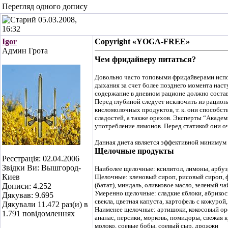
Перегляд одного допису
05.03.2008,
16:32
Igor
Copyright «YOGA-FREE»
Админ Грота
Чем фридайверу питаться?
Довольно часто топовыми фридайверами исполь
дыхания за счет более позднего момента нас
содержание в дневном рационе должно состав
Перед глубиной следует исключить из рацион
кисломолочных продуктов, т. к. они способст
сладостей, а также орехов. Эксперты “Академ
употребление лимонов. Перед статикой они о
Данная диета является эффективной минимум 
Щелочные продукты
Реєстрація: 02.04.2006
Звідки Ви: Вышгород-
Наиболее щелочные: ксилитол, лимоны, арбуз, 
Киев
Щелочные: кленовый сироп, рисовый сироп, фин
(батат), миндаль, оливковое масло, зеленый ча
Дописи: 4.252
Умеренно щелочные: сладкие яблоки, абрикосы, 
Дякував: 9.695
свекла, цветная капуста, картофель с кожурой
Дякували 11.472 раз(и) в
Наименее щелочные: артишоки, кокосовый орех
1.791 повідомленнях
ананас, персики, морковь, помидоры, свежая к
молоко, соевые бобы, соевый сыр, дрожжи