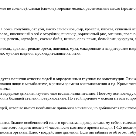
е не соленое), сливки (свежие), коровье молоко, растительные масло (кроме о
 рожь, голубика, отруби, масло сливочное, сыр, крэкеры, клюква, сушеный коко
сло,, пшеничный хлеб с отрубями, пшеница, коричневый рис, оленина, преснов
, ревень, картофель, соевые бобы, кешью, орех пекан, белый рис, кукуруза, гр
тели,, арахис, грецкие орехи, пшеница, мука, макаронные и кондитерские изде
но, мучные изделия, прохладительные напитки.
едутся попытки отнести людей к определенным группам по конституции. Эти 
ривания пищи и метаболизме, в разном времени восстановления и т.д. Кроме то
овека.
на задержке дыхания изучено еще весьма незначительно. Поэтому все послед
ия в большей степени поверхностные. По этой причине – основа в этом вопро
людей, которые имеют необычные привычки в питании, но добиваются при этом
вил. Знание особенностей своего организма и доверие самому себе, отслежив
ше всего нырять после 3-4 часов после плотного приема пищи и 1-1,5 после 
важным органам. Плюс - воздействие давления. Если вы забываете об этом, тобу