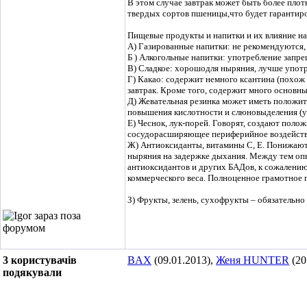
В этом случае завтрак может быть более пло
твердых сортов пшеницы,что будет гарантиро
Пищевые продукты и напитки и их влияние н
А) Газированные напитки: не рекомендуются, 
Б ) Алкогольные напитки: употребление запре
В) Сладкое: хорошодля ныряния, лучше употр
Г) Какао: содержит немного ксантина (похож 
завтрак. Кроме того, содержит много основн
Д) Жевательная резинка может иметь положит
повышения кислотности и слюновыделения (ум
Е) Чеснок, лук-порей. Говорят, создают поло
сосудорасширяющее периферийное воздействие
Ж) Антиоксиданты, витамины С, Е. Понижают 
ныряния на задержке дыхания. Между тем опы
антиоксидантов и других БАДов, к сожалени
коммерческого веса. Полноценное грамотное 
З) Фрукты, зелень, сухофрукты – обязательн
3 користувачів
BAX
(09.01.2013),
Женя HUNTER
(20
подякували