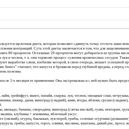
зуется щелочная диета, которая позволяет сдвинуть точку отсчета закисления
тупления контракций. Суть этой диеты заключается в том, что для защелачив
лять 80 процентов. Остальные 20 процентов могут добираться из группы кис
а лук и чеснок, т. к. они тормозят процесс сужения кровеносных сосудов. Т
вуют выработке слизи, изобилие которой, в свою очередь, мешает успешной п
ии Апноэ” считают, что капуста и брокколи перед глубиной вредны, а перед с
чень полезны.
после 2-х месяцев ее применения. Она экстремальна и с ней нужно быть пред
лайм, грейпфрут, манго, папайя, спаржа, лук, чеснок, овощные соки, петрушка
ики, инжир, дыня, виноград (сладкий), киви, ягоды, яблоки, груши (сладкие), 
й.
авокадо, бананы, смородина, виноград (слегка кислый), гуава, нектарин, груши
, малина, клубника + земляника, яблочный уксус.
 (свежий), огурец, баклажан, лук-порей, грибы, соленые огурчики (домашние),
укуруза, грибы, капуста, горох, оливки, маслины, каштаны, дикий рис, просо, к