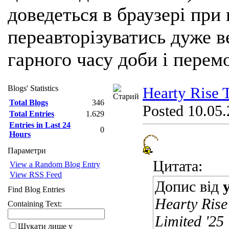
доведеться в браузері при
переавторізуватись дуже ве
гарного часу доби і перем
Blogs' Statistics
Hearty Rise 
Total Blogs
346
Posted 10.05.
Total Entries
1.629
Entries in Last 24
0
Hours
Параметри
Цитата:
View a Random Blog Entry
View RSS Feed
Допис від
Find Blog Entries
Hearty Ris
Containing Text:
Limited '2
Шукати лише у