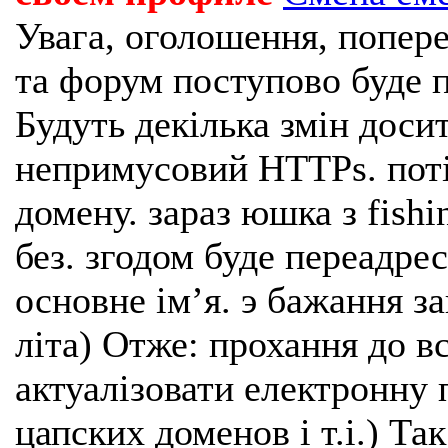
Увага, оголошення, попере
та форум поступово буде п
Будуть декілька змін доси
непримусовий HTTPs. поті
домену. зараз юшка з fishi
без. згодом буде переадрес
основне імʼя. э бажання з
літа) Отже: прохання до в
актуалізовати електронну 
цапских доменов і т.і.) Та