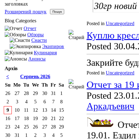
30гр новий
заголовках
Розширений пошук
Blog Categories
Posted in
Uncategorized
Отчет
Куплю крес
Обзоры
Снасти
Posted 30.04.
Экипировка
Кулинария
Анонсы
Закрийте буд
Архів
Posted in
Uncategorized
<
Серпень 2026
Отчет за 19 
Su
Mo
Tu
We
Th
Fr
Sa
Posted 23.01.
26
27
28
29
30
31
1
2
3
4
5
6
7
8
Аркадъевич
9
10
11
12
13
14
15
16
17
18
19
20
21
22
Отчет
23
24
25
26
27
28
29
19.01. Ездил
30
31
1
2
3
4
5