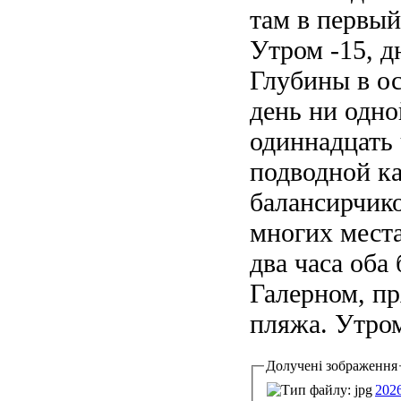
там в первый
Утром -15, д
Глубины в ос
день ни одн
одиннадцать 
подводной к
балансирчико
многих места
два часа оба 
Галерном, п
пляжа. Утром 
Долучені зображення
202