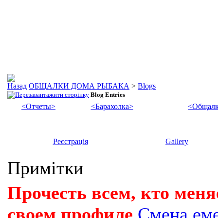
ОБЩАЛКИ ДОМА РЫБАКА
>
Blogs
Blog Entries
<Отчеты>
<Барахолка>
<Общалк
Реєстрація
Gallery
Примітки
Прочесть всем, кто меня
своем профиле
Смена ем