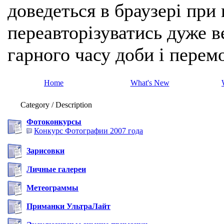
доведеться в браузері при
переавторізуватись дуже ве
гарного часу доби і перем
Home
What's New
Category / Description
Фотоконкурсы
Конкурс Фотографии 2007 года
Зарисовки
Личные галереи
Метеограммы
Приманки УльтраЛайт