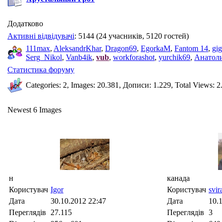
Додатково
Активні відвідувачі
: 5144 (24 учасників, 5120 гостей)
111max
,
AleksandrKhar
,
Dragon69
,
EgorkaM
,
Fantom 14
,
gi
Serg_Nikol
,
Vanb4ik
,
vub
,
workforashot
,
yurchik69
,
Анатоли
Статистика форуму
Categories: 2, Images: 20.381, Дописи: 1.229, Total Views: 2
Newest 6 Images
н
канада
Користувач
Igor
Користувач
svir
Дата
30.10.2012
22:47
Дата
10.
Переглядів
27.115
Переглядів
3