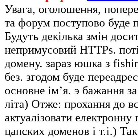
Увага, оголошення, попере
та форум поступово буде п
Будуть декілька змін доси
непримусовий HTTPs. поті
домену. зараз юшка з fishi
без. згодом буде переадрес
основне імʼя. э бажання з
літа) Отже: прохання до в
актуалізовати електронну 
цапских доменов і т.і.) Та