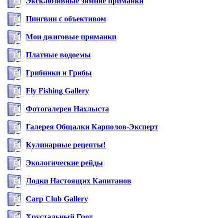
Эксклюзивные зимние приманки
Пингвин с объективом
Мои джиговые приманки
Платные водоемы
Грибники и Грибы
Fly Fishing Gallery
Фотогалерея Нахлыста
Галерея Общалки Карполов-Эксперт
Кулинарные рецепты!
Экологические рейды
Лодки Настоящих Капитанов
Carp Club Gallery
Хрустальный Грот