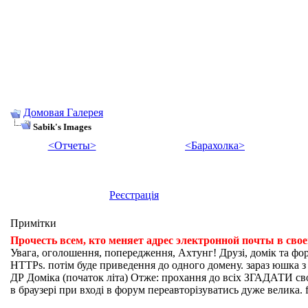
Домовая Галерея
Sabik's Images
<Отчеты>
<Барахолка>
Реєстрація
Примітки
Прочесть всем, кто меняет адрес электронной почты в сво
Увага, оголошення, попередження, Ахтунг! Друзі, домік та фо
HTTPs. потім буде приведення до одного домену. зараз юшка з fi
ДР Доміка (початок літа) Отже: прохання до всіх ЗГАДАТИ свої
в браузері при вході в форум переавторізуватись дуже велика. f