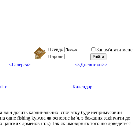
Псевдо
Запам'ятати мене
Пароль
<Галерея>
<<Дневники>>
аПи
Календар
ка змін досить кардинальних. спочатку буде непримусовий
а одне fishing.kyiv.ua як основне імʼя. э бажання закінчити до
цапских доменов і т.і.) Так як ймовірніть того що доведеться