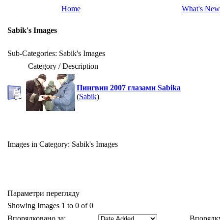
Home
What's New
Sabik's Images
Sub-Categories: Sabik's Images
Category / Description
Пингвин 2007 глазами Sabika
(
Sabik
)
Images in Category:
Sabik's Images
Параметри перегляду
Showing Images 1 to 0 of 0
Впорядковано за:
Впорядку