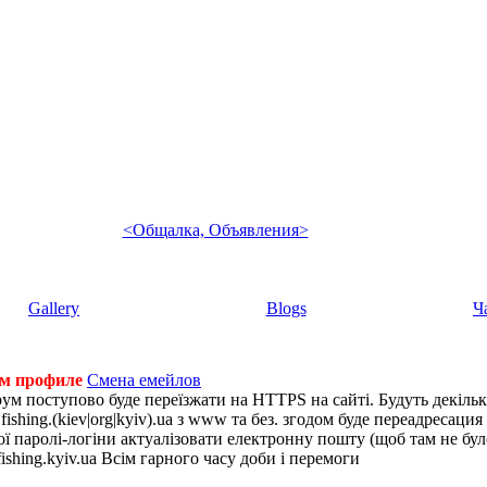
<Общалка, Объявления>
Gallery
Blogs
Ч
ем профиле
Смена емейлов
рум поступово буде переїзжати на HTTPS на сайті. Будуть декіль
shing.(kiev|org|kyiv).ua з www та без. згодом буде переадресация н
 паролі-логіни актуалізовати електронну пошту (щоб там не було 
ishing.kyiv.ua Всім гарного часу доби і перемоги