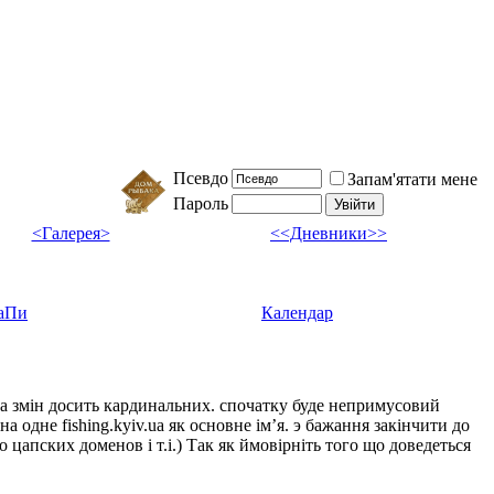
Псевдо
Запам'ятати мене
Пароль
<Галерея>
<<Дневники>>
аПи
Календар
ка змін досить кардинальних. спочатку буде непримусовий
а одне fishing.kyiv.ua як основне імʼя. э бажання закінчити до
цапских доменов і т.і.) Так як ймовірніть того що доведеться