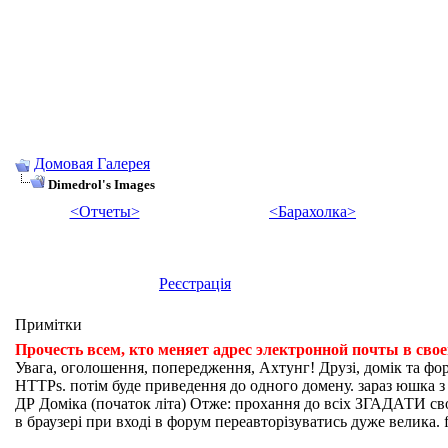
Домовая Галерея
Dimedrol's Images
<Отчеты>
<Барахолка>
Реєстрація
Примітки
Прочесть всем, кто меняет адрес электронной почты в сво
Увага, оголошення, попередження, Ахтунг! Друзі, домік та фо
HTTPs. потім буде приведення до одного домену. зараз юшка з fi
ДР Доміка (початок літа) Отже: прохання до всіх ЗГАДАТИ свої
в браузері при вході в форум переавторізуватись дуже велика. f