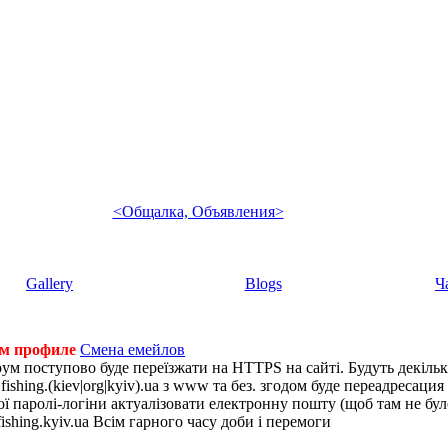
<Общалка, Объявления>
Gallery
Blogs
Ч
ем профиле
Смена емейлов
рум поступово буде переїзжати на HTTPS на сайті. Будуть декіль
shing.(kiev|org|kyiv).ua з www та без. згодом буде переадресация н
 паролі-логіни актуалізовати електронну пошту (щоб там не було 
ishing.kyiv.ua Всім гарного часу доби і перемоги