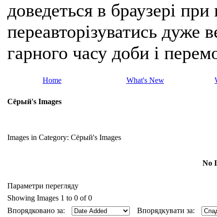
доведеться в браузері при
переавторізуватись дуже ве
гарного часу доби і перем
Home
What's New
Сёрый's Images
Images in Category:
Сёрый's Images
No I
Параметри перегляду
Showing Images 1 to 0 of 0
Впорядковано за:
Впорядкувати за: