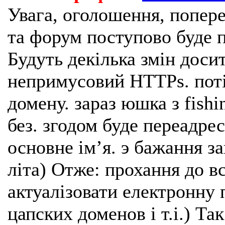
Увага, оголошення, попере
та форум поступово буде п
Будуть декілька змін доси
непримусовий HTTPs. поті
домену. зараз юшка з fishi
без. згодом буде переадрес
основне імʼя. э бажання з
літа) Отже: прохання до в
актуалізовати електронну 
цапских доменов і т.і.) Та