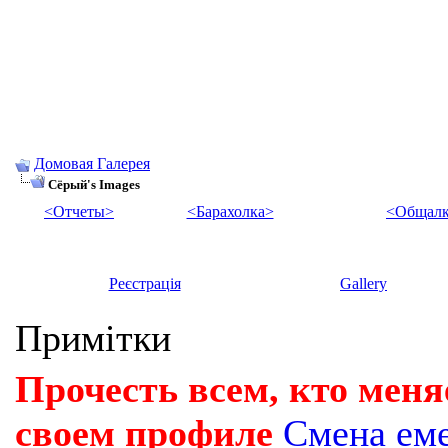
Домовая Галерея
Сёрый's Images
<Отчеты>
<Барахолка>
<Общалк
Реєстрація
Gallery
Примітки
Прочесть всем, кто меня
своем профиле
Смена ем