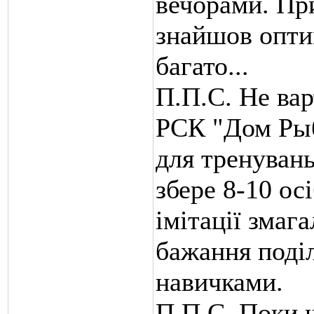
вечорами. При
знайшов опти
багато...
П.П.С. Не ва
РСК "Дом Рыб
для тренувань
збере 8-10 ос
імітації змаг
бажання поді
навичками.
П.П.С. Поки 