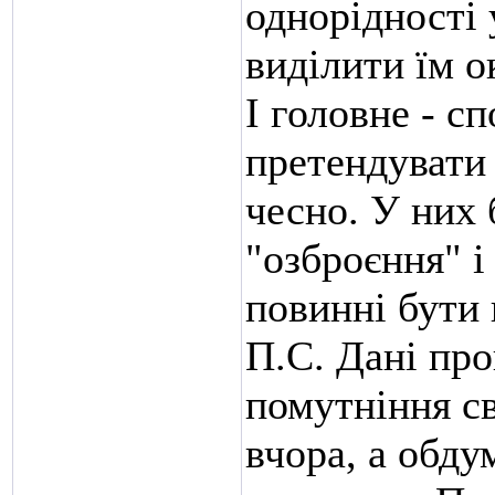
однорідності 
виділити їм о
І головне - с
претендувати 
чесно. У них 
"озброєння" і
повинні бут
П.С. Дані про
помутніння с
вчора, а обд