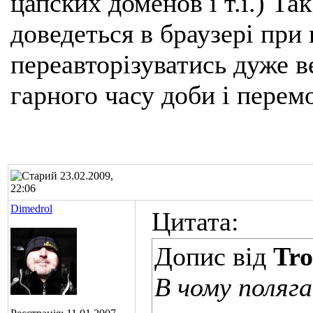
цапских доменов і т.і.) Та
доведеться в браузері при
переавторізуватись дуже ве
гарного часу доби і перем
23.02.2009,
22:06
Dimedrol
Цитата:
Допис від
Tro
В чому поляга