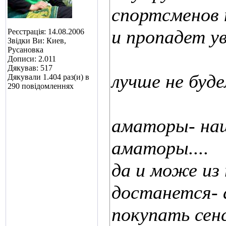
спортсменов 
и пропадет у
Реєстрація: 14.08.2006
Звідки Ви: Киев,
Русановка
Дописи: 2.011
Дякував: 517
лучше не буде
Дякували 1.404 раз(и) в
290 повідомленнях
аматоры- наш
аматоры....
да и може из 
достанется- а
покупать сенс