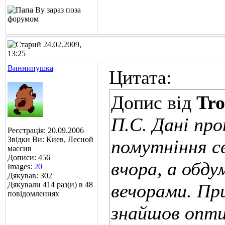
24.02.2009,
13:25
Виннипушка
Цитата:
Допис від
Tro
П.С. Дані про
Реєстрація: 20.09.2006
Звідки Ви: Киев, Лесной
помутніння с
массив
Дописи: 456
вчора, а обд
Images:
20
Дякував: 302
Дякували 414 раз(и) в 48
вечорами. При
повідомленнях
знайшов опти