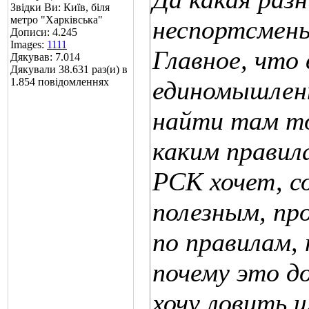
Звідки Ви: Київ, біля
метро "Харківська"
неспортсмены
Дописи: 4.245
Images:
1111
Главное, что
Дякував: 7.014
Дякували 38.631 раз(и) в
1.854 повідомленнях
единомышлен
найти там то
каким правила
РСК хочет, с
полезным, пр
по правилам,
почему это д
хочу ловить ш