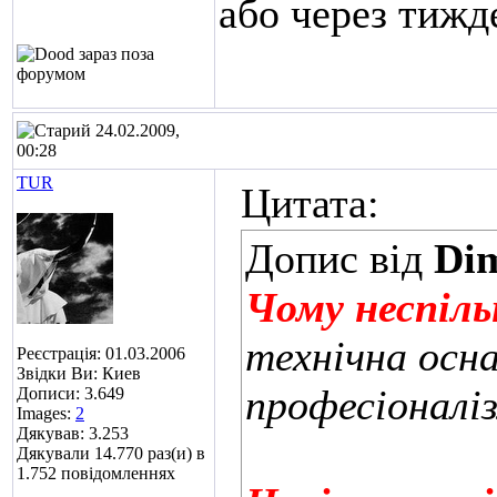
або через тижд
24.02.2009,
00:28
TUR
Цитата:
Допис від
Di
Чому неспіль
технічна осн
Реєстрація: 01.03.2006
Звідки Ви: Киев
професіоналі
Дописи: 3.649
Images:
2
Дякував: 3.253
Дякували 14.770 раз(и) в
1.752 повідомленнях