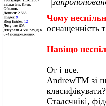
запропоновано
Реєстрація: 11.01.2007
Звідки Ви: Киев,
Оболонь
Дописи: 2.565
Чому неспіль
Images:
9
Blog Entries:
12
оснащенність т
Дякував: 608
Дякували 4.581 раз(и) в
674 повідомленнях
Навіщо неспі
От і все.
AndrewTM зі ш
класифікувати?
Сталєчнікі, фід