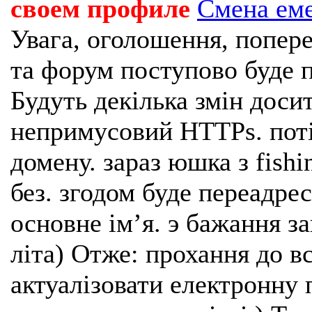
своем профиле
Смена ем
Увага, оголошення, попере
та форум поступово буде п
Будуть декілька змін доси
непримусовий HTTPs. поті
домену. зараз юшка з fishi
без. згодом буде переадрес
основне імʼя. э бажання з
літа) Отже: прохання до в
актуалізовати електронну 