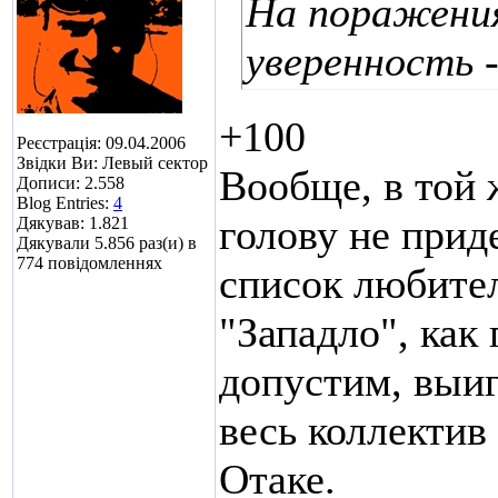
На поражения
уверенность 
+100
Реєстрація: 09.04.2006
Звідки Ви: Левый сектор
Вообще, в той 
Дописи: 2.558
Blog Entries:
4
голову не приде
Дякував: 1.821
Дякували 5.856 раз(и) в
774 повідомленнях
список любител
"Западло", как 
допустим, выиг
весь коллектив 
Отаке.