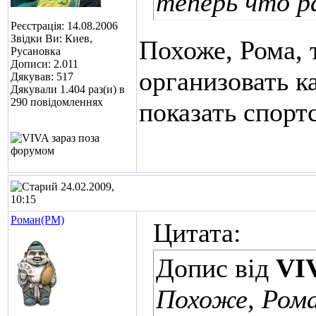
теперь что р
Реєстрація: 14.08.2006
Звідки Ви: Киев,
Похоже, Рома, 
Русановка
Дописи: 2.011
организовать к
Дякував: 517
Дякували 1.404 раз(и) в
290 повідомленнях
показать спорт
24.02.2009,
10:15
Роман(РМ)
Цитата:
Допис від
VI
Похоже, Рома