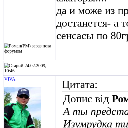
да и може из п
достанется- а т
сенсасы по 80г
24.02.2009,
10:46
VIVA
Цитата:
Допис від
Ро
А ты предста
Изумрудка ти