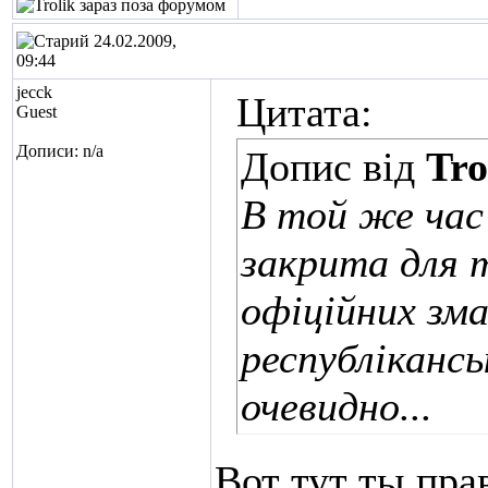
24.02.2009,
09:44
jecck
Цитата:
Guest
Дописи: n/a
Допис від
Tro
В той же час
закрита для т
офіційних зма
республікансь
очевидно...
Вот тут ты прав