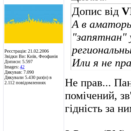
Допис від
V
А в аматоры
"запятнан"
региональны
Реєстрація: 21.02.2006
Звідки Ви: Київ, Феофанія
Или я не пр
Дописи: 5.597
Images:
42
Дякував: 7.090
Дякували 5.430 раз(и) в
Не прав... Па
2.112 повідомленнях
помічений, зв
гідність за н