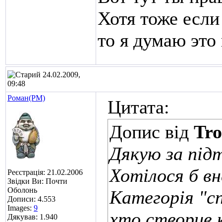
Хотя тоже если
то я думаю это 
24.02.2009,
09:48
Роман(РМ)
Цитата:
Допис від
Tro
Дякую за під
Хотілося б в
Реєстрація: 21.02.2006
Звідки Ви: Почти
Оболонь
Категорія "сп
Дописи: 4.553
Images:
9
хто створив 
Дякував: 1.940