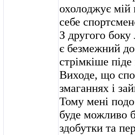
охолоджує мій 
себе спортсмен
З другого боку
є безмежний до
стрімкіше піде
Виходе, що спо
змаганнях і за
Тому мені подо
буде можливо б
здобутки та пе