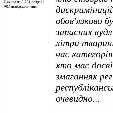
Дякували 8.731 раз(и) в
982 повідомленнях
дискримінацій
обов'язково 
запасних вудл
літри тварин
час категорі
хто має досві
змаганнях ре
республікансь
очевидно...