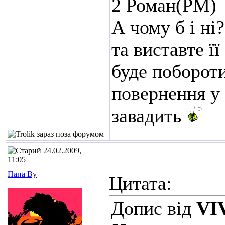
2 Роман(РМ)
А чому б і ні
та виставте її
буде поборотис
повернення у
завадить
24.02.2009,
11:05
Папа Ву
Цитата:
Допис від
VI