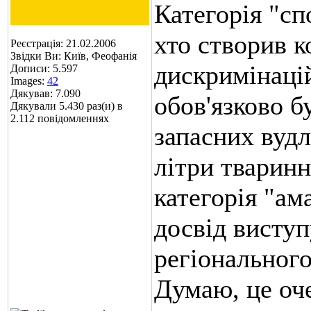
Категорія "сп
хто створив 
Реєстрація: 21.02.2006
Звідки Ви: Київ, Феофанія
дискримінацій
Дописи: 5.597
Images:
42
Дякував: 7.090
обов'язково б
Дякували 5.430 раз(и) в
2.112 повідомленнях
запасних вудл
літри тваринн
категорія "ам
досвід виступ
регіонального
Думаю, це оче