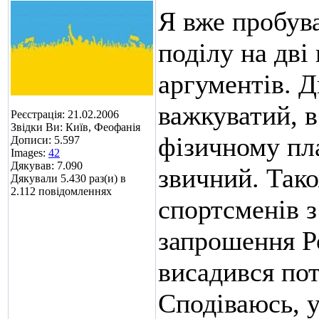
Я вже пробува
поділу на дві
аргументів. 
важкуватий, в
Реєстрація: 21.02.2006
Звідки Ви: Київ, Феофанія
фізичному пла
Дописи: 5.597
Images:
42
Дякував: 7.090
звичний. Тако
Дякували 5.430 раз(и) в
2.112 повідомленнях
спортсменів з
запрошення Р
висадився пот
Сподіваюсь, у