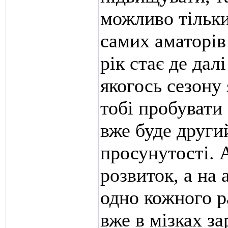
можливо тільки
самих аматорів 
рік стає де да
якогось сезону
тобі пробувати
вже буде други
просунутості. А
розвиток, а на
одно кожного р
вже в мізках за