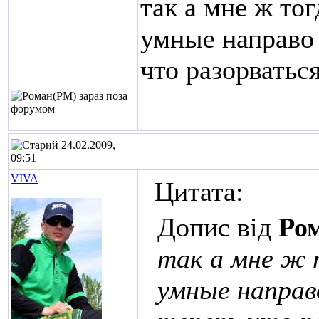
так а мне ж тог
умные направо 
что разорватьс
24.02.2009,
09:51
VIVA
Цитата:
Допис від
Ро
так а мне ж 
умные направ