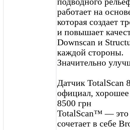
подводного рельефа
работает на основ
которая создает 
и повышает качес
Downscan и Struct
каждой стороны.
Значительно улуч
Датчик TotalScan 8
официал, хорошее 
8500 грн
TotalScan™ — это 
сочетает в себе B