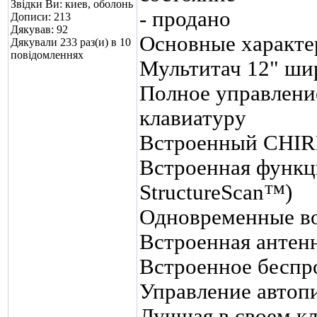
Звідки Ви: киев, оболонь
- продано
Дописи: 213
Дякував: 92
Основные характе
Дякували 233 раз(и) в 10
повідомленнях
Мультитач 12" ши
Полное управлени
клавиатуру
Встроенный CHIR
Встроенная функци
StructureScan™)
Одновременные во
Встроенная анте
Встроенное беспр
Управление автоп
Лучшая в своем кл