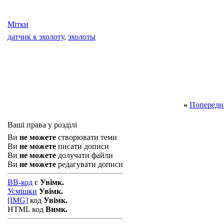
Мітки
датчик к эхолоту
,
эхолоты
«
Попередн
Ваші права у розділі
Ви
не можете
створювати теми
Ви
не можете
писати дописи
Ви
не можете
долучати файли
Ви
не можете
редагувати дописи
BB-код
є
Увімк.
Усмішки
Увімк.
[IMG]
код
Увімк.
HTML код
Вимк.