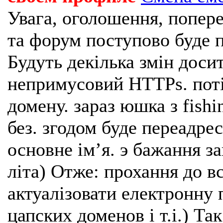
Увага, оголошення, попере
та форум поступово буде п
Будуть декілька змін доси
непримусовий HTTPs. поті
домену. зараз юшка з fishi
без. згодом буде переадрес
основне імʼя. э бажання з
літа) Отже: прохання до в
актуалізовати електронну 
цапских доменов і т.і.) Та