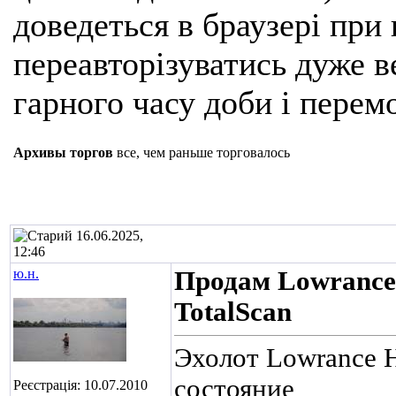
доведеться в браузері при
переавторізуватись дуже ве
гарного часу доби і перем
Архивы торгов
все, чем раньше торговалось
16.06.2025,
12:46
ю.н.
Продам Lowrance 
TotalScan
Эхолот Lowrance H
состояние
Реєстрація: 10.07.2010