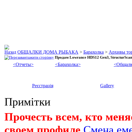
ОБЩАЛКИ ДОМА РЫБАКА
>
Барахолка
>
Архивы то
Продам Lowrance HDS12 Gen3, StructurScan 
<Отчеты>
<Барахолка>
<Общалк
Реєстрація
Gallery
Примітки
Прочесть всем, кто меня
своем профиле
Смена ем