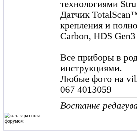
технологиями Str
Датчик TotalScan™
крепления и полн
Carbon, HDS Gen3 и
Все приборы в ро
инструкциями.
Любые фото на vibe
067 4013059
Востаннє редагува