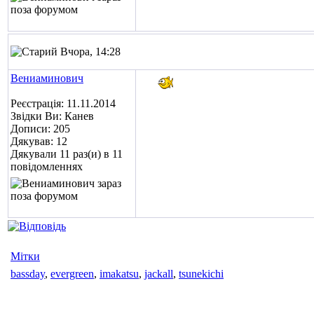
Вчора, 14:28
Вениаминович
Реєстрація: 11.11.2014
Звідки Ви: Канев
Дописи: 205
Дякував: 12
Дякували 11 раз(и) в 11
повідомленнях
Мітки
bassday
,
evergreen
,
imakatsu
,
jackall
,
tsunekichi