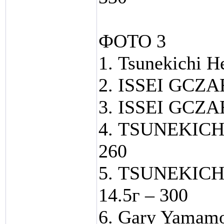
ФОТО 3
1. Tsunekichi H
2. ISSEI GCZAR
3. ISSEI GCZAR
4. TSUNEKICHI
260
5. TSUNEKICHI
14.5г – 300
6. Gary Yamamo