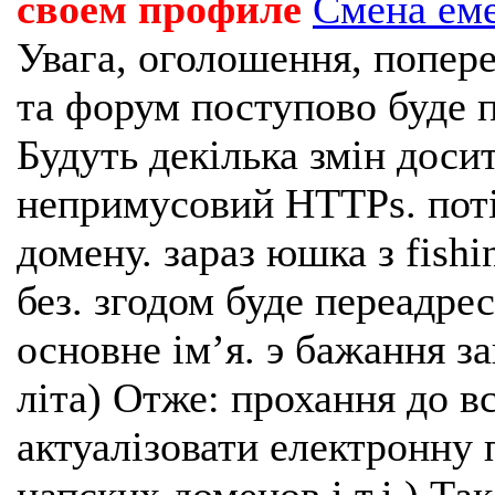
своем профиле
Смена ем
Увага, оголошення, попере
та форум поступово буде п
Будуть декілька змін доси
непримусовий HTTPs. поті
домену. зараз юшка з fishi
без. згодом буде переадрес
основне імʼя. э бажання з
літа) Отже: прохання до в
актуалізовати електронну 