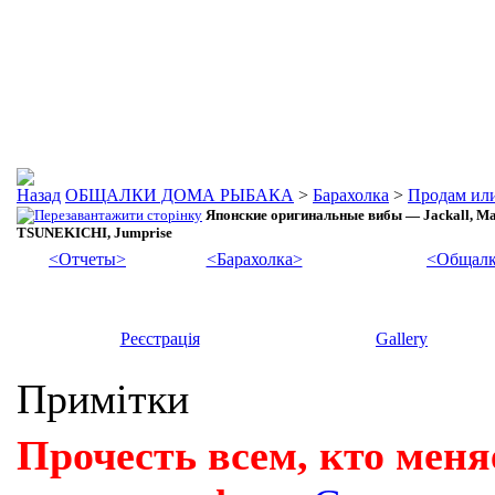
ОБЩАЛКИ ДОМА РЫБАКА
>
Барахолка
>
Продам ил
Японские оригинальные вибы — Jackall, Mad
TSUNEKICHI, Jumprise
<Отчеты>
<Барахолка>
<Общалк
Реєстрація
Gallery
Примітки
Прочесть всем, кто меня