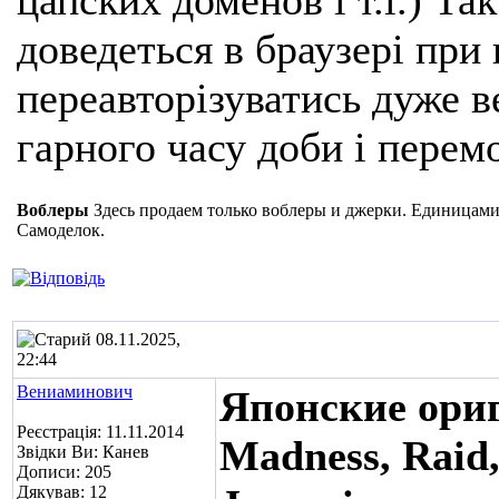
цапских доменов і т.і.) Та
доведеться в браузері при
переавторізуватись дуже ве
гарного часу доби і перем
Воблеры
Здесь продаем только воблеры и джерки. Единицами
Самоделок.
08.11.2025,
22:44
Вениаминович
Японские ори
Реєстрація: 11.11.2014
Madness, Raid
Звідки Ви: Канев
Дописи: 205
Дякував: 12