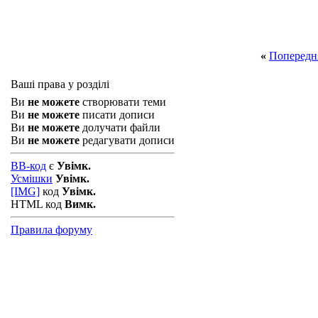
«
Попередн
Ваші права у розділі
Ви
не можете
створювати теми
Ви
не можете
писати дописи
Ви
не можете
долучати файли
Ви
не можете
редагувати дописи
BB-код
є
Увімк.
Усмішки
Увімк.
[IMG]
код
Увімк.
HTML код
Вимк.
Правила форуму