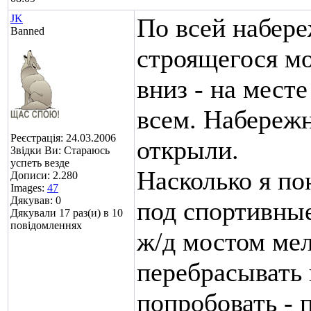
JK
По всей набере
Banned
строящегося мо
вниз - на месте
всем. Набереж
Реєстрація: 24.03.2006
открыли.
Звідки Ви: Стараюсь
успеть везде
Насколько я по
Дописи: 2.280
Images:
47
Дякував: 0
под спортивные
Дякували 17 раз(и) в 10
повідомленнях
ж/д мостом мел
перебрасывать 
попробовать - 