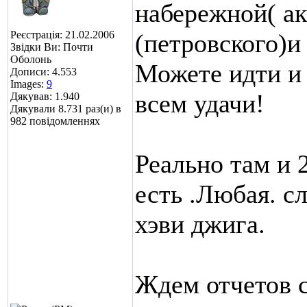
набережной( ак
Реєстрація: 21.02.2006
(петровского)и 
Звідки Ви: Почти
Оболонь
Можете идти и 
Дописи: 4.553
Images:
9
всем удачи!
Дякував: 1.940
Дякували 8.731 раз(и) в
982 повідомленнях
Реально там и 
есть .Любая. с
хэви джига.
Ждем отчетов с