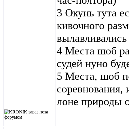
час-полтора)
3 Окунь тута е
кивочного разм
вылавливались 
4 Места шоб ра
судей нуно буд
5 Места, шоб п
соревнования, 
лоне природы о