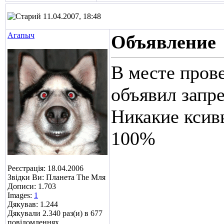
11.04.2007, 18:48
Агапыч
Объявление
В месте пров
объявил запр
Никакие ксив
100%
Реєстрація: 18.04.2006
Звідки Ви: Планета The Мля
Дописи: 1.703
Images:
1
Дякував: 1.244
Дякували 2.340 раз(и) в 677
повідомленнях