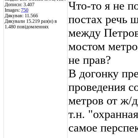
Что-то я не 
Дописи: 3.407
Images:
750
постах речь 
Дякував: 11.566
Дякували 15.219 раз(и) в
1.480 повідомленнях
между Петров
мостом метро,
не прав?
В догонку пр
проведения с
метров от ж/д
т.н. "охранна
самое перспек