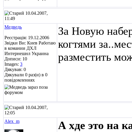
10.04.2007,
11:49
Медведь
За Новую набе
Реєстрація: 19.12.2006
когтями за..ме
Звідки Ви: Киев Работаю
в комании ДХЛ
разместить мож
Интернешнл Украина
Дописи: 10
Images:
3
Дякував: 0
Дякували 0 раз(и) в 0
повідомленнях
10.04.2007,
12:05
Alex_m
А хде это на к