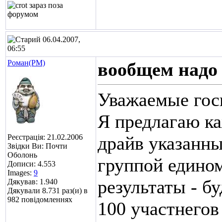
06.04.2007,
06:55
Роман(РМ)
вообщем надо
Уважаемые гос
Я предлагаю ка
Реєстрація: 21.02.2006
драйв указанны
Звідки Ви: Почти
Оболонь
группой едино
Дописи: 4.553
Images:
9
результаты - б
Дякував: 1.940
Дякували 8.731 раз(и) в
982 повідомленнях
100 участнегов 