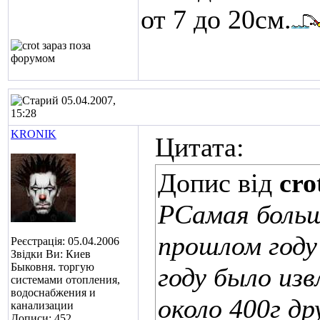
от 7 до 20см.
05.04.2007,
15:28
KRONIK
Цитата:
Допис від
cro
РСамая больш
прошлом году 
Реєстрація: 05.04.2006
Звідки Ви: Киев
Быковня. торгую
году было изв
системами отопления,
водоснабжения и
около 400г др
канализации
Дописи: 452