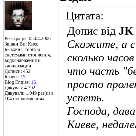
Цитата:
Допис від
JK
Реєстрація: 05.04.2006
Скажите, а с
Звідки Ви: Киев
Быковня. торгую
сколько часо
системами отопления,
водоснабжения и
канализации
что часть "б
Дописи: 452
Images:
15
просто пролет
Blog Entries:
16
Дякував: 4.792
Дякували 1.049 раз(и) в
успеть.
104 повідомленнях
Господа, дав
Киеве, недал