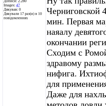
Ну так правиль
Дописи: 2.280
Images:
47
Черниговской 4
Дякував: 0
Дякували 17 раз(и) в 10
повідомленнях
мин. Первая ма
наяалу девятого
окончании рег
Сходим с Ромо
здравому разм
нифига. Ихтиоф
для применения
Даже для нахлы
методов ловли