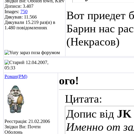
Звідки Ви: Obolon town, Kiev
Дописи: 3.407
Images:
750
Вот приедет 
Дякував: 11.566
Дякували 15.219 раз(и) в
Барин нас рас
1.480 повідомленнях
(Некрасов)
12.04.2007,
05:33
Роман(РМ)
ого!
Цитата:
Допис від
JK
Реєстрація: 21.02.2006
Именно от за
Звідки Ви: Почти
Оболонь