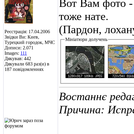
Вот Вам фото -
тоже нате.
(Пардон, лохану
Реєстрація: 17.04.2006
Звідки Ви: Киев,
Мініатюри долучень
Турецкий городок, МЧС
Дописи: 2.071
Images:
111
Дякував: 442
Дякували 683 раз(и) в
187 повідомленнях
Востаннє реда
Причина: Испр