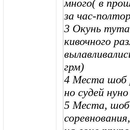
много( в прош
за час-полто
3 Окунь тута
кивочного ра
вылавливалис
грм)
4 Места шоб 
но судей нуно
5 Места, шо
соревнования