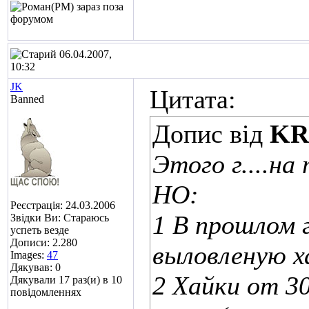
06.04.2007,
10:32
JK
Цитата:
Banned
Допис від
KR
Этого г....на
НО:
Реєстрація: 24.03.2006
1 В прошлом г
Звідки Ви: Стараюсь
успеть везде
Дописи: 2.280
выловленую ха
Images:
47
Дякував: 0
2 Хайки от 30
Дякували 17 раз(и) в 10
повідомленнях