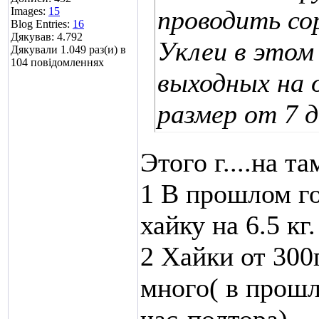
Images:
15
проводить со
Blog Entries:
16
Дякував: 4.792
Уклеи в этом 
Дякували 1.049 раз(и) в
104 повідомленнях
выходных на 
размер от 7 д
Этого г....на т
1 В прошлом г
хайку на 6.5 кг.
2 Хайки от 300г
много( в прошл