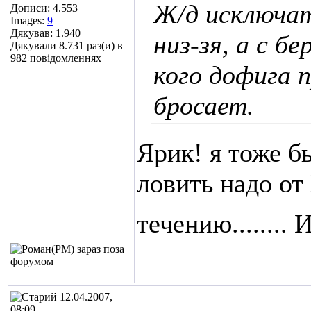
Ж/д исключать
Дописи: 4.553
Images:
9
Дякував: 1.940
низ-зя, а с б
Дякували 8.731 раз(и) в
982 повідомленнях
кого дофига 
бросает.
Ярик! я тоже б
ловить надо от
течению........ 
12.04.2007,
08:09