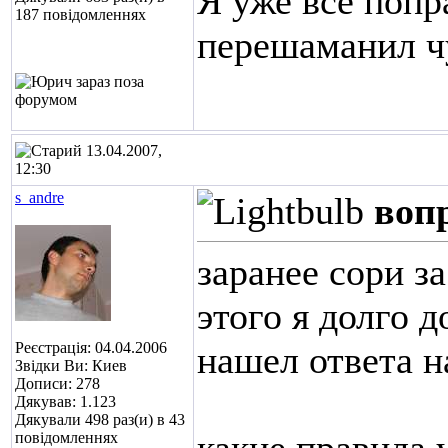
Я уже все попр
187 повідомленнях
перешаманил чу
13.04.2007,
12:30
s_andre
воп
заранее сори з
этого я долго д
Реєстрація: 04.04.2006
нашел ответа н
Звідки Ви: Киев
Дописи: 278
Дякував: 1.123
Дякували 498 раз(и) в 43
повідомленнях