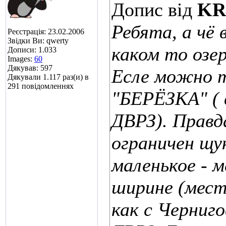
Допис від
KR
Ребята, а чё 
Реєстрація: 23.02.2006
Звідки Ви: qwerty
каком то озер
Дописи: 1.033
Images:
60
Дякував: 597
Есле можно т
Дякували 1.117 раз(и) в
291 повідомленнях
"БЕРЁЗКА" ( 
ДВРЗ). Правд
ограничен щук
маленькое - м
ширине (мест
как с Черниг