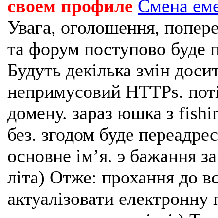
своем профиле
Смена ем
Увага, оголошення, попере
та форум поступово буде п
Будуть декілька змін доси
непримусовий HTTPs. поті
домену. зараз юшка з fishi
без. згодом буде переадрес
основне імʼя. э бажання з
літа) Отже: прохання до в
актуалізовати електронну 