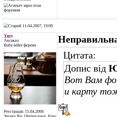
11.04.2007, 19:09
Yury
Неправильна
Аксакал
Baby-killer форева
Цитата:
Допис від
Ю
Вот Вам фо
и карту то
Реєстрація: 15.04.2006
Звідки Ви: Obolon town, Kiev