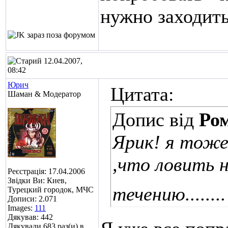
нужно заходить 
12.04.2007,
08:42
Юрич
Цитата:
Шаман & Модератор
Допис від
Ро
Ярик! я тоже
,что ловить 
Реєстрація: 17.04.2006
Звідки Ви: Киев,
течению.......
Турецкий городок, МЧС
Дописи: 2.071
Images:
111
Дякував: 442
Дякували 683 раз(и) в