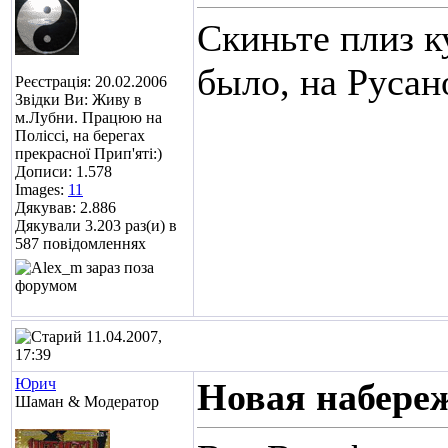
Скиньте плиз к
было, на Русан
Реєстрація: 20.02.2006
Звідки Ви: Живу в
м.Лубни. Працюю на
Поліссі, на берегах
прекрасної Прип'яті:)
Дописи: 1.578
Images:
11
Дякував: 2.886
Дякували 3.203 раз(и) в
587 повідомленнях
11.04.2007,
17:39
Юрич
Новая набереж
Шаман & Модератор