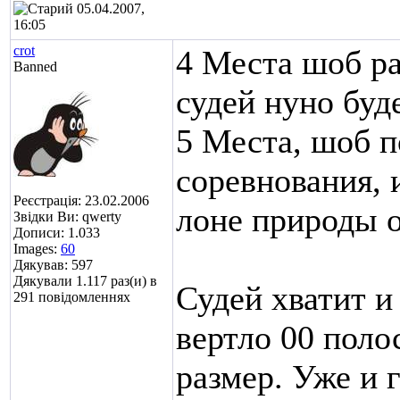
05.04.2007,
16:05
crot
4 Места шоб ра
Banned
судей нуно буд
5 Места, шоб п
соревнования, 
Реєстрація: 23.02.2006
лоне природы 
Звідки Ви: qwerty
Дописи: 1.033
Images:
60
Дякував: 597
Дякували 1.117 раз(и) в
Судей хватит и
291 повідомленнях
вертло 00 поло
размер. Уже и 