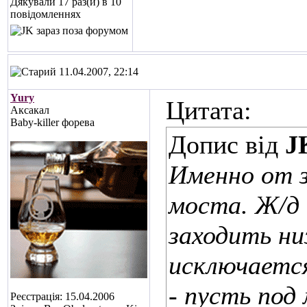
Дякували 17 раз(и) в 10
повідомленнях
11.04.2007, 22:14
Yury
Цитата:
Аксакал
Baby-killer форева
Допис від
J
Именно от 
моста. Ж/д 
заходить низ
исключается
- пусть под
Реєстрація: 15.04.2006