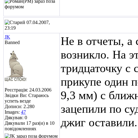
07.04.2007,
23:19
JK
Не в отчеты, а
Banned
возникло. На э
тридцаточку с с
прикупе один п
Реєстрація: 24.03.2006
9,3 мм) с ближ
Звідки Ви: Стараюсь
успеть везде
зацепили по суд
Дописи: 2.280
Images:
47
Дякував: 0
джиг оставили.
Дякували 17 раз(и) в 10
повідомленнях