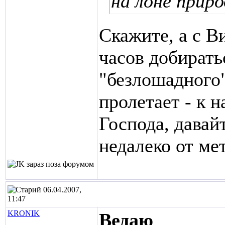
на лоне прир
Скажите, а с В
часов добирать
"безлошадного"
пролетает - к н
Господа, давай
недалеко от ме
06.04.2007,
11:47
KRONIK
Ведаю