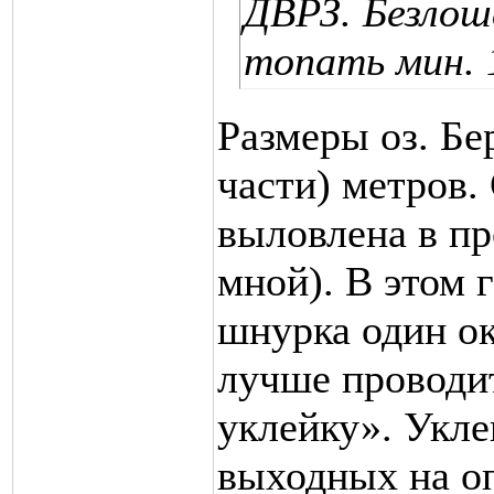
ДВРЗ. Безлош
топать мин. 
Размеры оз. Бе
части) метров.
выловлена в пр
мной). В этом 
шнурка один ок
лучше проводи
уклейку». Уклеи
выходных на о