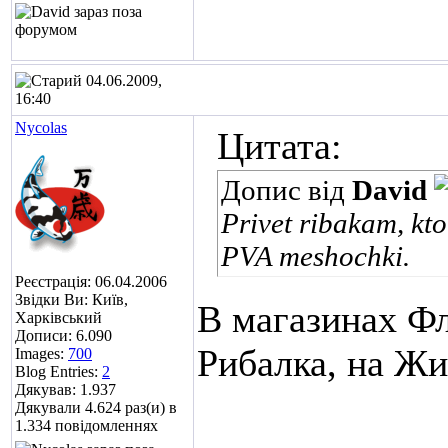
04.06.2009,
16:40
Nycolas
Цитата:
Допис від
David
Privet ribakam, kt
PVA meshochki.
Реєстрація: 06.04.2006
Звідки Ви: Київ,
В магазинах Фл
Харківський
Дописи: 6.090
Рибалка, на Жи
Images:
700
Blog Entries:
2
Дякував: 1.937
Дякували 4.624 раз(и) в
1.334 повідомленнях