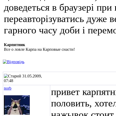
доведеться в браузері при
переавторізуватись дуже ве
гарного часу доби і перем
Карпятник
Все о ловле Карпа на Карповые снасти!
31.05.2009,
07:48
norb
привет карпятн
половить, хотел
нажывок стоит