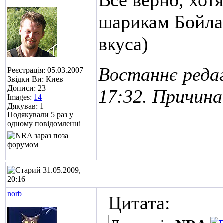
Всё верно, хот
шарикам Бойлам
вкуса)
Востаннє редаг
Реєстрація: 05.03.2007
Звідки Ви: Киев
Дописи: 23
17:32
. Причина
Images:
14
Дякував: 1
Подякували 5 раз у
одному повідомленні
31.05.2009,
20:16
norb
Цитата: