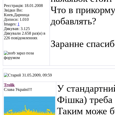
Реєстрація: 18.01.2008
Что в прикорму
Звідки Ви:
Киев,Дарница
добавлять?
Дописи: 1.010
Images:
1
Дякував: 3.125
Дякували 2.658 раз(и) в
226 повідомленнях
Заранне спасиб
31.05.2009, 09:59
Trolik
У стандартни
Слава Україні!!!
Фішка) треба
Таким може б