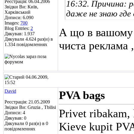
Реєстрація: 06.04.2006
16:32. Причина: 
Звідки Ви: Київ,
даже не знаю где 
Харківський
Дописи: 6.090
Images:
700
Blog Entries:
2
А що в вашому
Дякував: 1.937
Дякували 4.624 раз(и) в
чиста реклама
1.334 повідомленнях
04.06.2009,
15:52
David
PVA bags
Реєстрація: 21.05.2009
Звідки Ви: Gruzia , Tbilisi
Privet ribakam,
Дописи: 4
Дякував: 0
Kieve kupit PV
Дякували 0 раз(и) в 0
повідомленнях