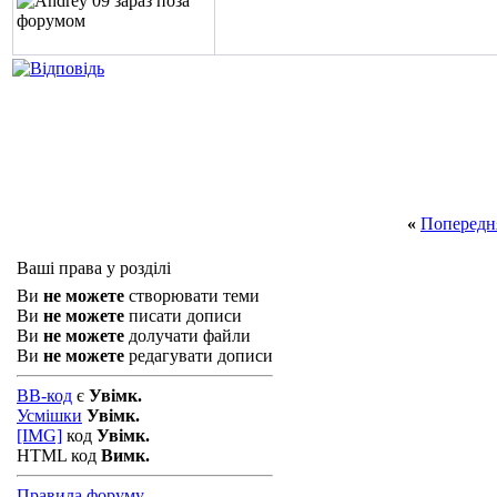
«
Попередн
Ваші права у розділі
Ви
не можете
створювати теми
Ви
не можете
писати дописи
Ви
не можете
долучати файли
Ви
не можете
редагувати дописи
BB-код
є
Увімк.
Усмішки
Увімк.
[IMG]
код
Увімк.
HTML код
Вимк.
Правила форуму