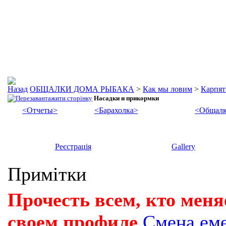
ОБЩАЛКИ ДОМА РЫБАКА
>
Как мы ловим
>
Карпят
Насадки и прикормки
<Отчеты>
<Барахолка>
<Общалк
Реєстрація
Gallery
Примітки
Прочесть всем, кто меня
своем профиле
Смена ем