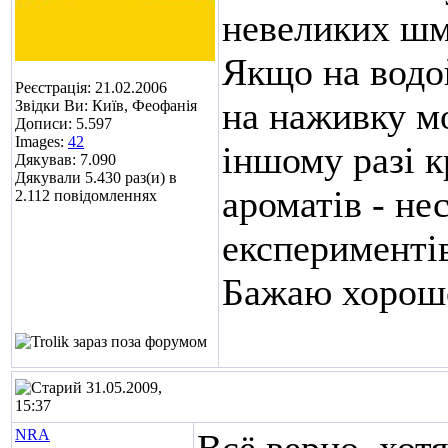
невеликих шма
Якщо на водой
Реєстрація: 21.02.2006
на наживку м
Звідки Ви: Київ, Феофанія
Дописи: 5.597
Images:
42
іншому разі к
Дякував: 7.090
Дякували 5.430 раз(и) в
ароматів - не
2.112 повідомленнях
експерименті
Бажаю хорошо
31.05.2009,
15:37
NRA