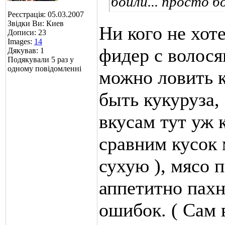
бойли...
просто бо
Реєстрація: 05.03.2007
Звідки Ви: Киев
Ни кого не хот
Дописи: 23
Images:
14
фидер с волося
Дякував: 1
Подякували 5 раз у
одному повідомленні
можно ловить к
быть кукуруза,
вкусам тут уж
сравним кусок 
сухую ), мясо 
аппетитно пахн
ошибок. ( Сам 