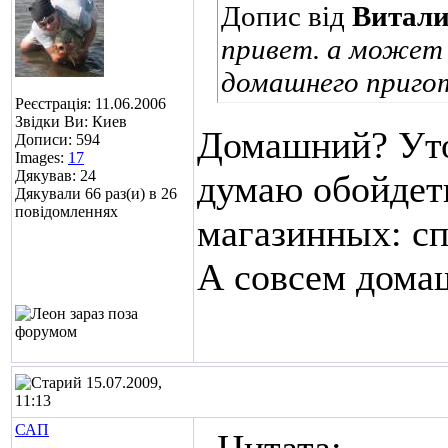
Допис від
Витал
привет. а может
домашнего пригот
Реєстрація: 11.06.2006
Звідки Ви: Киев
Домашний? Уточ
Дописи: 594
Images:
17
Дякував: 24
думаю обойдет
Дякували 66 раз(и) в 26
повідомленнях
магазинных: сп
А совсем домаш
15.07.2009,
11:13
САП