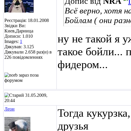
Допис від
NRA
Всё верно, хотя 
Бойлам ( они разн
Реєстрація: 18.01.2008
Звідки Ви:
Киев,Дарница
ну не такой я у
Дописи: 1.010
Images:
1
Дякував: 3.125
такое бойли...
п
Дякували 2.658 раз(и) в
226 повідомленнях
фидером...
31.05.2009,
20:44
Леон
Тогда кукурзка
друзья