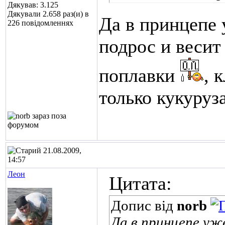
Дякував: 3.125
Дякували 2.658 раз(и) в
Да в принцепе 
226 повідомленнях
подрос и весит
поплавки
, 
только кукуруз
21.08.2009,
14:57
Леон
Цитата:
Допис від
norb
Да в принцепе уж