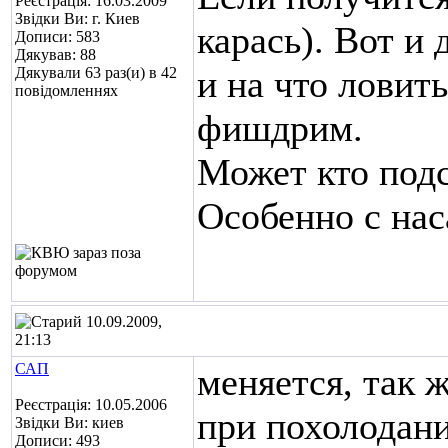
Реєстрація: 16.03.2009
Звідки Ви: г. Киев
карась). Вот и
Дописи: 583
Дякував: 88
и на что ловит
Дякували 63 раз(и) в 42
повідомленнях
фишдрим.
Может кто подс
Особенно с нас
10.09.2009,
21:13
САП
меняется, так ж
Реєстрація: 10.05.2006
при похолодани
Звідки Ви: киев
Дописи: 493