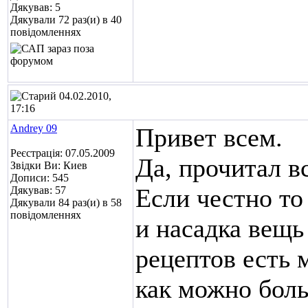
Дякував: 5
Дякували 72 раз(и) в 40
повідомленнях
04.02.2010,
17:16
Andrey 09
Привет всем.
Реєстрація: 07.05.2009
Да, прочитал вс
Звідки Ви: Киев
Дописи: 545
Если честно то
Дякував: 57
Дякували 84 раз(и) в 58
повідомленнях
и насадка вещь
рецептов есть 
как можно боль