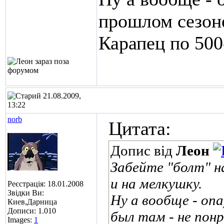
прошлом сезоне
Карапец по 500
21.08.2009,
13:22
norb
Цитата:
Допис від
Леон
Забейте "болт" н
и на мелкушку.
Реєстрація: 18.01.2008
Звідки Ви:
Ну а вообще - оп
Киев,Дарница
Дописи: 1.010
был там - не пон
Images:
1