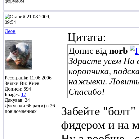
21.08.2009,
09:54
Леон
Цитата:
Допис від
norb
Здрасте усем
На в
коропчика, подс
Реєстрація: 11.06.2006
нажывки. Ловить 
Звідки Ви: Киев
Дописи: 594
Спасибо!
Images:
17
Дякував: 24
Дякували 66 раз(и) в 26
Забейте "болт" 
повідомленнях
фидером и на 
Ну а вообще - 