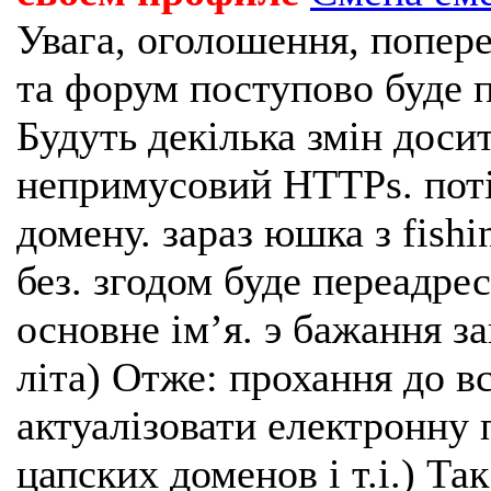
Увага, оголошення, попере
та форум поступово буде п
Будуть декілька змін доси
непримусовий HTTPs. поті
домену. зараз юшка з fishi
без. згодом буде переадрес
основне імʼя. э бажання з
літа) Отже: прохання до в
актуалізовати електронну 
цапских доменов і т.і.) Та