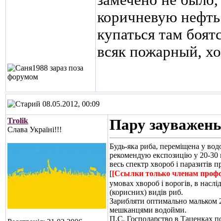
замечено не было, 
коричневую нефть 
купаться там боят
всяк пожарный, хо
08.05.2012, 00:09
Trolik
Пару зауважень.
Слава Україні!!!
Будь-яка риба, переміщена у вод
рекомендую експозицію у 20-30 
весь спектр хвороб і паразитів 
[
[Ссылки только членам проф
умовах хвороб і ворогів, в насл
(корисних) видів риб.
Зарибляти оптимально мальком 2
мешканцями водойми.
П.С. Господарство в Таценках по