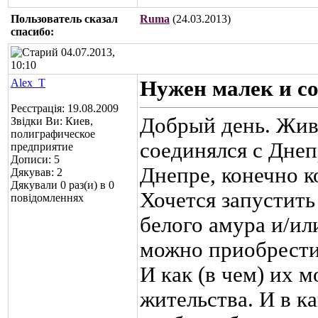
Пользователь сказал
Ruma
(24.03.2013)
cпасибо:
04.07.2013,
10:10
Alex_T
Нужен малек и со
Реєстрація: 19.08.2009
Добрый день. Жив
Звідки Ви: Киев,
полиграфическое
соединялся с Днепр
предприятие
Дописи: 5
Днепре, конечно к
Дякував: 2
Дякували 0 раз(и) в 0
Хочется запустить
повідомленнях
белого амура и/ил
можно приобрести
И как (в чем) их 
жительства. И в ка