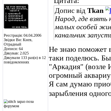
Цитата:
Допис від
Tkan
Народ, где взять 
малых особей жив
канальчик запуст
Реєстрація: 04.04.2006
Звідки Ви: Киев,
Отрадный
Не знаю поможет в
Дописи: 64
Дякував: 2.025
таки поделюсь. Бы
Дякували 133 раз(и) в 12
повідомленнях
"Аркадия" (возле 
огромный аквариум
Я сам думаю прио
зарыбления одног