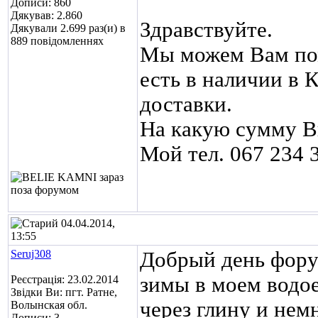
Дописи: 860
Дякував: 2.860
Здравствуйте.
Дякували 2.699 раз(и) в
889 повідомленнях
Мы можем Вам пом
есть в наличии в К
доставки.
На какую сумму В
Мой тел. 067 234 
04.04.2014,
13:55
Seruj308
Добрый день фору
зимы в моем водое
Реєстрація: 23.02.2014
Звідки Ви: пгт. Ратне,
через глину и немн
Волынская обл.
Дописи: 3