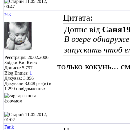
11.05.2012,
00:47
zag
Цитата:
Допис від
Саня1
В озере обнаружен
запускать чтоб е
Реєстрація: 20.02.2006
Звідки Ви: Киев
только кокунь... с
Дописи: 5.797
Blog Entries:
1
Дякував: 3.056
Дякували 3.048 раз(и) в
1.299 повідомленнях
11.05.2012,
01:02
Farik