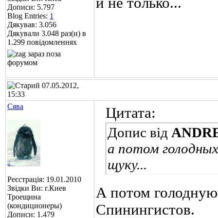
и не только...
Дописи: 5.797
Blog Entries:
1
Дякував: 3.056
Дякували 3.048 раз(и) в
1.299 повідомленнях
07.05.2012,
15:33
Сява
Цитата:
Допис від
ANDR
а потом голодных
щуку...
Реєстрація: 19.01.2010
Звідки Ви: г.Киев
А потом голодную
Троещина
(кондиционеры)
Спинингистов
.
Дописи: 1.479