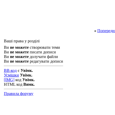
«
Попередн
Ваші права у розділі
Ви
не можете
створювати теми
Ви
не можете
писати дописи
Ви
не можете
долучати файли
Ви
не можете
редагувати дописи
BB-код
є
Увімк.
Усмішки
Увімк.
[IMG]
код
Увімк.
HTML код
Вимк.
Правила форуму