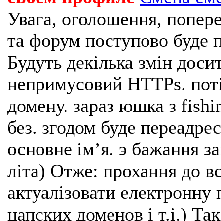
Увага, оголошення, попере
та форум поступово буде п
Будуть декілька змін доси
непримусовий HTTPs. поті
домену. зараз юшка з fishi
без. згодом буде переадрес
основне імʼя. э бажання з
літа) Отже: прохання до в
актуалізовати електронну 
цапских доменов і т.і.) Та