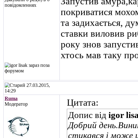
Запустив амура,ка
повідомленнях
покриватися мохом 
та задихається, ду
ставки виловив ри
року знов запусти
хтось мав таку пр
27.03.2015,
14:29
Ruma
Цитата:
Модератор
Допис від
igor lis
Добрий день.Вини
стикався і може 