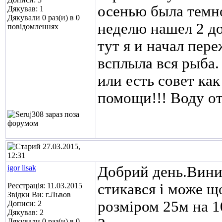
осенью была темн
Дякував: 1
Дякували 0 раз(и) в 0
неделю нашел 2 до
повідомленнях
тут я и начал пер
всплыла вся рыба.
или есть совет ка
помощи!!! Воду от
27.03.2015,
12:31
igor lisak
Добрий день.Вини
стикався і може щ
Реєстрація: 11.03.2015
Звідки Ви: г.Львов
розміром 25м на 10
Дописи: 2
Дякував: 2
Дякували 0 раз(и) в 0