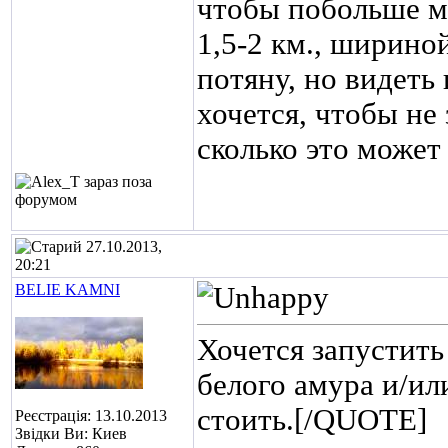
чтобы побольше м
1,5-2 км., ширино
потяну, но видеть 
хочется, чтобы не
сколько это может
27.10.2013,
20:21
BELIE KAMNI
Хочется запустить
белого амура и/ил
стоить.[/QUOTE]
Реєстрація: 13.10.2013
Звідки Ви: Киев