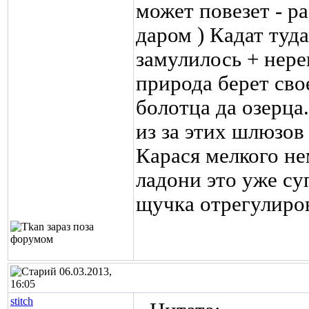
может повезет - р
даром ) Кадат туд
замулилось + нер
природа берет сво
болотца да озерца
из за этих шлюзов 
Карася мелкого не
ладони это уже су
щучка отрегулиров
06.03.2013,
16:05
stitch