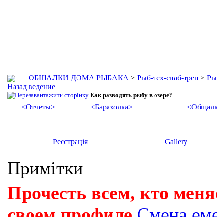
ОБЩАЛКИ ДОМА РЫБАКА
>
Рыб-тех-снаб-треп
>
Ры
ведение
Как разводить рыбу в озере?
<Отчеты>
<Барахолка>
<Общалк
Реєстрація
Gallery
Примітки
Прочесть всем, кто меня
своем профиле
Смена ем