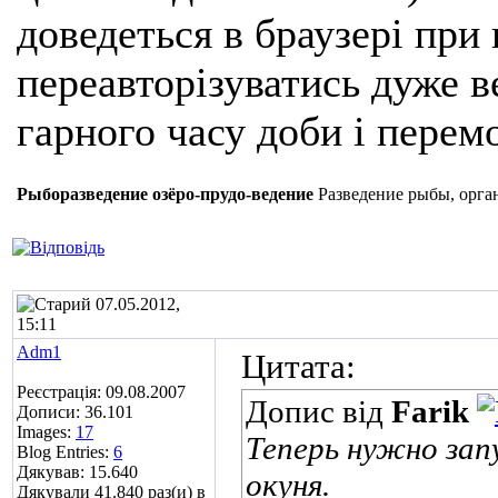
доведеться в браузері при
переавторізуватись дуже ве
гарного часу доби і перем
Рыборазведение озёро-прудо-ведение
Разведение рыбы, орга
07.05.2012,
15:11
Adm1
Цитата:
Реєстрація: 09.08.2007
Допис від
Farik
Дописи: 36.101
Images:
17
Теперь нужно зап
Blog Entries:
6
Дякував: 15.640
окуня.
Дякували 41.840 раз(и) в