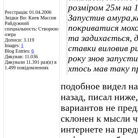
розміром 25м на 1
Реєстрація: 01.04.2006
Запустив амура,к
Звідки Ви: Киев Массив
Райдужний
покриватися мохом
специальность: Створюю
озера
та задихається, д
Дописи: 3.119
Images:
1
ставки виловив р
Blog Entries:
6
року знов запуст
Дякував: 11.036
Дякували 11.391 раз(и) в
хтось мав таку п
1.499 повідомленнях
подобное видел на
назад, писал ниже
вариантов не пред
склонен к мысли ч
интернете на пред