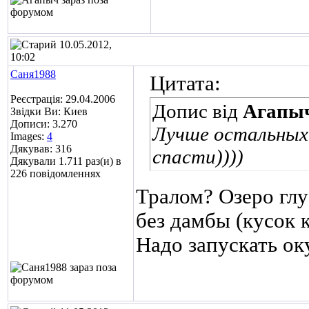
10.05.2012,
10:02
Саня1988
Цитата:
Реєстрація: 29.04.2006
Допис від
Агапы
Звідки Ви: Киев
Дописи: 3.270
Лучше остальных
Images:
4
Дякував: 316
спасти))))
Дякували 1.711 раз(и) в
226 повідомленнях
Тралом?
Озеро глу
без дамбы (кусок 
Надо запускать ок