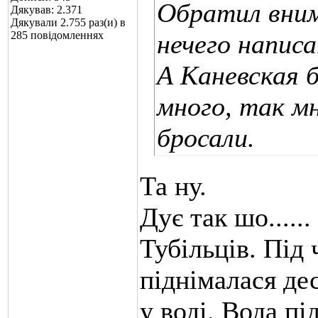
Обратил вним
Дякував: 2.371
Дякували 2.755 раз(и) в
285 повідомленнях
нечего написа
А Каневская 
много, так мн
бросали.
Та ну.
Дує так шо......
Тубільців. Під 
піднімалася дес
у воді. Вода пі