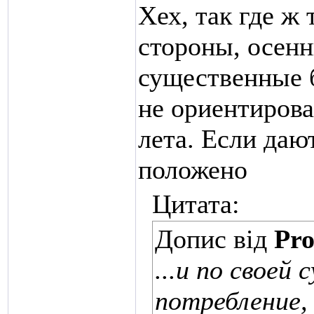
Хех, так где ж
стороны, осенн
существенные б
не ориентирова
лета. Если дают
положено
Цитата:
Допис від
Pro
...и по своей
потребление,