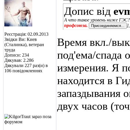
Допис від
ev
А что такое уровень ниже ГЭС? 
профсоюза.
]
Реєстрація: 02.09.2013
Время вкл./вык
Звідки Ви: Киев
(Сталинка), ветеран
труда
под'ема/спада 
Дописи: 234
Дякував: 2.286
измерения. Я п
Дякували 227 раз(и) в
106 повідомленнях
находится в Ги
запаздывания о
двух часов (точ