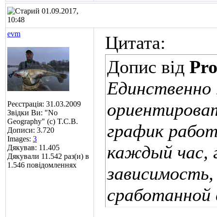
01.09.2017,
10:48
evm
Цитата:
Допис від
Pro
Единственно 
ориентироват
Реєстрація: 31.03.2009
Звідки Ви: "No
Geography" (c) T.C.B.
график работ
Дописи: 3.720
Images:
3
каждый час, 
Дякував: 11.405
Дякували 11.542 раз(и) в
1.546 повідомленнях
зависимость,
сработанной 