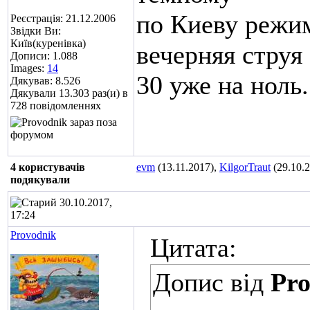
по Киеву режим
Реєстрація: 21.12.2006
Звідки Ви:
Київ(куренівка)
вечерняя струя 
Дописи: 1.088
Images:
14
30 уже на ноль.
Дякував: 8.526
Дякували 13.303 раз(и) в
728 повідомленнях
4 користувачів
evm
(13.11.2017),
KilgorTraut
(29.10.
подякували
30.10.2017,
17:24
Provodnik
Цитата:
Допис від
Pro