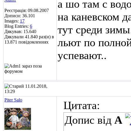
а шо там с вод
Реєстрація: 09.08.2007
на каневском д
Дописи: 36.101
Images:
17
тут среди зимы
Blog Entries:
6
Дякував: 15.640
Дякували 41.840 раз(и) в
льют по полной,
13.871 повідомленнях
успевают..
11.01.2018,
13:29
Piter Salo
Цитата:
Допис від
A