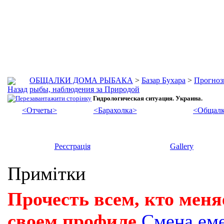
ОБЩАЛКИ ДОМА РЫБАКА
>
Базар Бухара
>
Прогноз
рыбы, наблюдения за Природой
Гидрологическая ситуация. Украина.
<Отчеты>
<Барахолка>
<Общалк
Реєстрація
Gallery
Примітки
Прочесть всем, кто меня
своем профиле
Смена ем