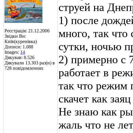
струей на Днеп
1) после дожде
много, так что
Реєстрація: 21.12.2006
Звідки Ви:
Київ(куренівка)
сутки, ночью п
Дописи: 1.088
Images:
14
2) примерно с 
Дякував: 8.526
Дякували 13.303 раз(и) в
728 повідомленнях
работает в реж
так что режим 
скачет как заяц
Не знаю как ры
жаль что не ле