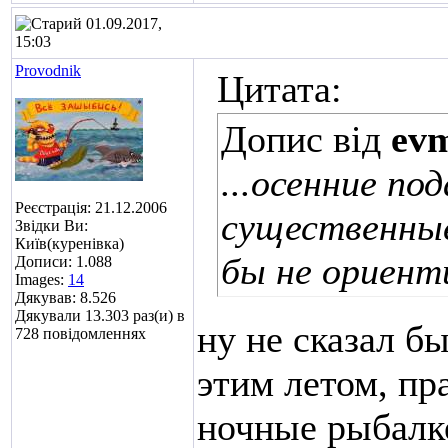
01.09.2017,
15:03
Provodnik
Цитата:
Допис від
ev
...осенние по
Реєстрація: 21.12.2006
существенные
Звідки Ви:
Київ(куренівка)
бы не ориент
Дописи: 1.088
Images:
14
Дякував: 8.526
Дякували 13.303 раз(и) в
ну не сказал б
728 повідомленнях
этим летом, пр
ночные рыбалк