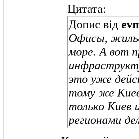
Цитата:
Допис від
ev
Офисы, жилье
море. А вот 
инфраструкту
это уже дейс
тому же Киев
только Киев и
регионами де