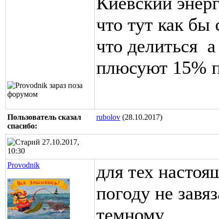
Киевский энер
что тут как бы
что делиться
а
плюсуют 15% п
Пользователь сказал
rubolov
(28.10.2017)
cпасибо:
27.10.2017,
10:30
Provodnik
для тех настоя
погоду не завя
темному