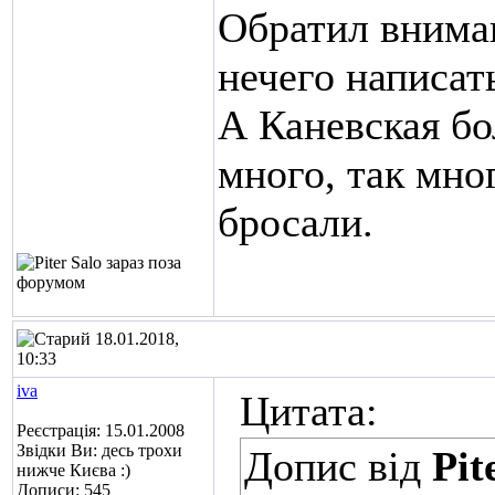
Обратил внима
нечего написат
А Каневская бо
много, так мно
бросали.
18.01.2018,
10:33
iva
Цитата:
Реєстрація: 15.01.2008
Звідки Ви: десь трохи
Допис від
Pit
нижче Києва :)
Дописи: 545