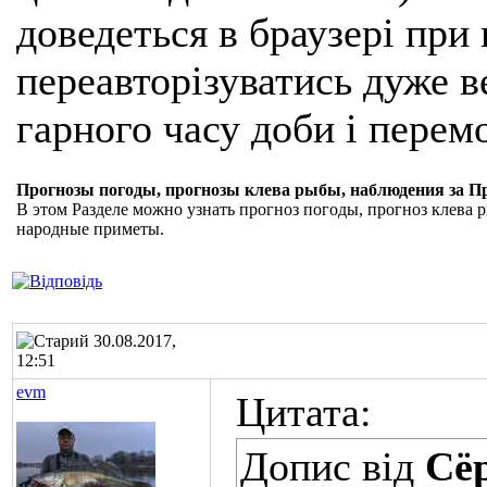
доведеться в браузері при
переавторізуватись дуже ве
гарного часу доби і перем
Прогнозы погоды, прогнозы клева рыбы, наблюдения за П
В этом Разделе можно узнать прогноз погоды, прогноз клева
народные приметы.
30.08.2017,
12:51
evm
Цитата:
Допис від
Сё