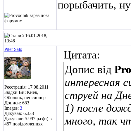
порыбачить, ну
16.01.2018,
13:46
Piter Salo
Цитата:
Допис від
Pro
интересная с
Реєстрація: 17.08.2011
струей на Дне
Звідки Ви: Киев,
Оболонь, пенсионер
Дописи: 683
1) после дож
Images:
3
Дякував: 6.333
много, так ч
Дякували 5.997 раз(и) в
457 повідомленнях