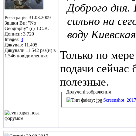
Доброго дня.
сильно на се
Реєстрація: 31.03.2009
Звідки Ви: "No
Geography" (c) T.C.B.
воду Киевска
Дописи: 3.720
Images:
3
Дякував: 11.405
Дякували 11.542 раз(и) в
Только по мере
1.546 повідомленнях
подачи сейчас 
полезные.
Долучені зображення
Screenshot_201