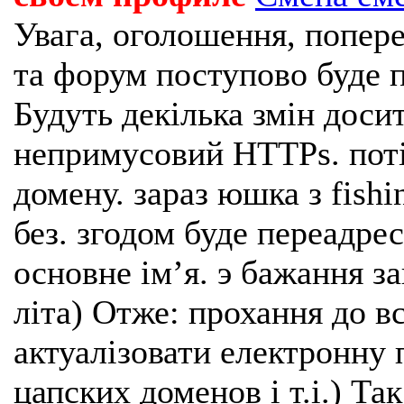
Увага, оголошення, попере
та форум поступово буде п
Будуть декілька змін доси
непримусовий HTTPs. поті
домену. зараз юшка з fishi
без. згодом буде переадрес
основне імʼя. э бажання з
літа) Отже: прохання до в
актуалізовати електронну 
цапских доменов і т.і.) Та