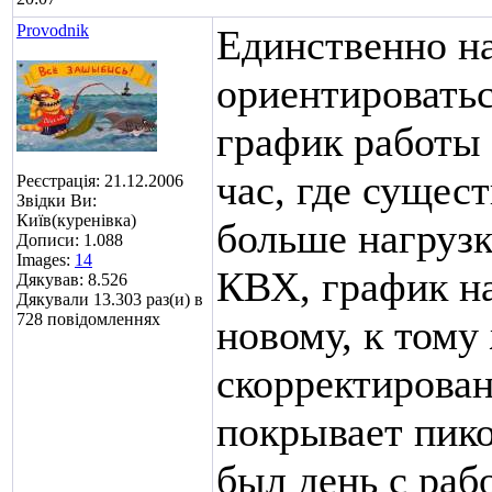
Provodnik
Единственно н
ориентироватьс
график работы
час, где сущес
Реєстрація: 21.12.2006
Звідки Ви:
Київ(куренівка)
больше нагрузк
Дописи: 1.088
Images:
14
КВХ, график на
Дякував: 8.526
Дякували 13.303 раз(и) в
728 повідомленнях
новому, к тому
скорректирован
покрывает пико
был день с раб