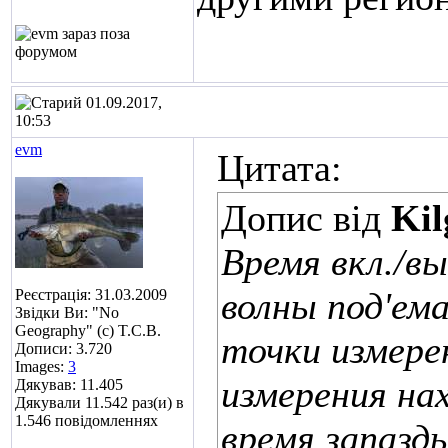
01.09.2017,
10:53
evm
Цитата:
Допис від
Kil
Время вкл./в
волны под'ем
Реєстрація: 31.03.2009
Звідки Ви: "No
Geography" (c) T.C.B.
точки измере
Дописи: 3.720
Images:
3
измерения на
Дякував: 11.405
Дякували 11.542 раз(и) в
1.546 повідомленнях
время запазды