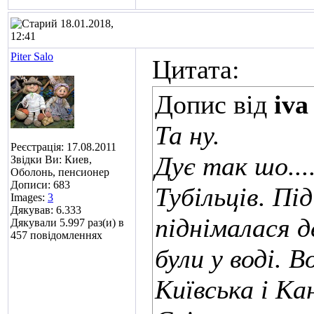
18.01.2018,
12:41
Piter Salo
Цитата:
Допис від
iva
Та ну.
Реєстрація: 17.08.2011
Дує так шо....
Звідки Ви: Киев,
Оболонь, пенсионер
Дописи: 683
Тубільців. Пі
Images:
3
Дякував: 6.333
піднімалася де
Дякували 5.997 раз(и) в
457 повідомленнях
були у воді. 
Київська і Ка