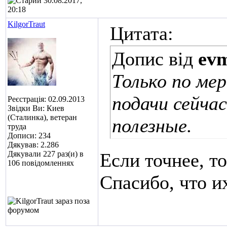
30.08.2017,
20:18
KilgorTraut
Цитата:
Допис від
ev
Только по ме
подачи сейча
Реєстрація: 02.09.2013
Звідки Ви: Киев
(Сталинка), ветеран
полезные.
труда
Дописи: 234
Дякував: 2.286
Дякували 227 раз(и) в
Если точнее, т
106 повідомленнях
Спасибо, что и