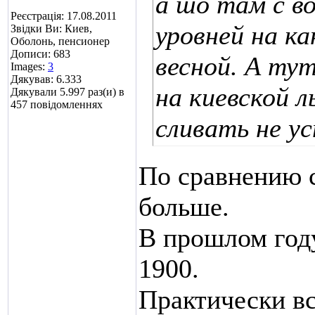
а шо там с в
Реєстрація: 17.08.2011
уровней на к
Звідки Ви: Киев,
Оболонь, пенсионер
Дописи: 683
весной. А ту
Images:
3
Дякував: 6.333
на киевской л
Дякували 5.997 раз(и) в
457 повідомленнях
сливать не у
По сравнению с
больше.
В прошлом году
1900.
Практически вс