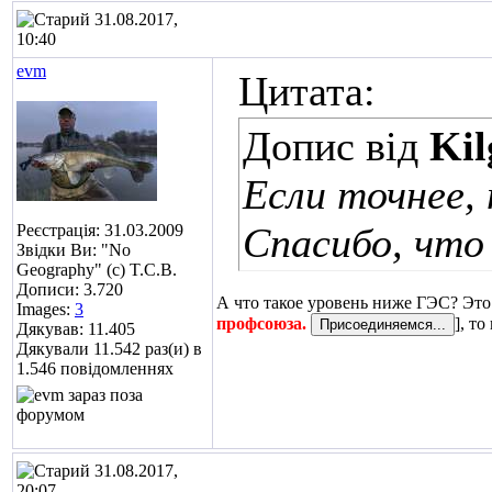
31.08.2017,
10:40
evm
Цитата:
Допис від
Kil
Если точнее,
Спасибо, что
Реєстрація: 31.03.2009
Звідки Ви: "No
Geography" (c) T.C.B.
Дописи: 3.720
А что такое уровень ниже ГЭС? Это
Images:
3
профсоюза.
], т
Дякував: 11.405
Дякували 11.542 раз(и) в
1.546 повідомленнях
31.08.2017,
20:07