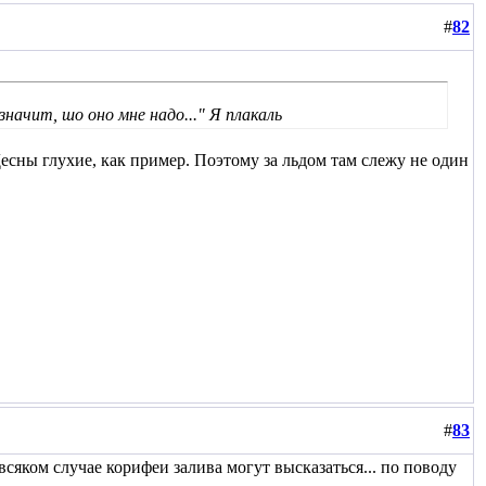
#
82
 значит, шо оно мне надо..." Я плакаль
Десны глухие, как пример. Поэтому за льдом там слежу не один
#
83
сяком случае корифеи залива могут высказаться... по поводу