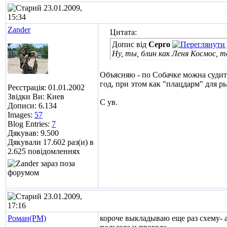
23.01.2009,
15:34
Zander
Цитата:
Допис від
Серго
Ну, ты, блин как Леня Космос, те
Объясняю - по Собачке можна судить
год, при этом как "плацдарм" для р
Реєстрація: 01.01.2002
Звідки Ви: Киев
С ув.
Дописи: 6.134
Images:
57
Blog Entries:
7
Дякував: 9.500
Дякували 17.602 раз(и) в
2.625 повідомленнях
23.01.2009,
17:16
Роман(РМ)
короче выкладываю еще раз схему- а