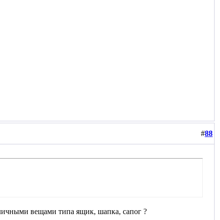
#
88
 личными вещами типа ящик, шапка, сапог
?