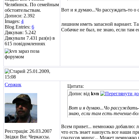
Челябинск. По семейным
Вот и я думаю...Чо рассуждать-то о
обстоятельствам.
Дописи: 2.392
Images:
4
лишним иметь запасной вариант. Там
Blog Entries:
6
Собачке не был, не знаю, если там е
Дякував: 5.242
Дякували 7.431 раз(и) в
615 повідомленнях
25.01.2009,
15:08
Сержик
Цитата:
Допис від
kvn
Вот и я думаю...Чо рассуждать-
знаю, если там есть течение-бол
Всем привет... немножко добавлю: л
Реєстрація: 26.03.2007
что есть знает наизусть все наши п
Звідки Ви: Черкассы.
градусов минус
... Может немножко