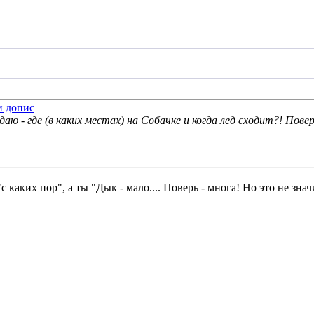
аю - где (в каких местах) на Собачке и когда лед сходит?! Повер
с каких пор", а ты "Дык - мало.... Поверь - многа! Но это не знач