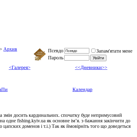
>
Архив
Псевдо
Запам'ятати мене
Пароль
<Галерея>
<<Дневники>>
аПи
Календар
ка змін досить кардинальних. спочатку буде непримусовий
а одне fishing.kyiv.ua як основне імʼя. э бажання закінчити до
цапских доменов і т.і.) Так як ймовірніть того що доведеться