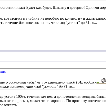
 состоянии льда? Будет как будет. Шаману я доверяю! Одними до
, где стоячка и глубина-не воробью по колено, ну и желательно
сть течение-большое сомнение, что льод "устоит" до 31-го...
то о состоянии льда? ну и желательно, чтоб РИБ водился
ьшое сомнение, что льод "устоит" до 31-го...
ед устоит 100%, течения там нет, а до потепления толщина была 2
риманки и приемы, может это и хорошо
... По прогнозу постепенн
 подождать
...