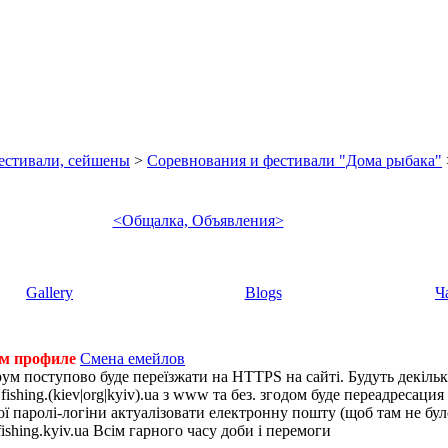
фестивали, сейшены
>
Соревнования и фестивали "Дома рыбака"
<Общалка, Объявления>
Gallery
Blogs
Ч
ем профиле
Смена емейлов
рум поступово буде переїзжати на HTTPS на сайті. Будуть декіль
shing.(kiev|org|kyiv).ua з www та без. згодом буде переадресация н
 паролі-логіни актуалізовати електронну пошту (щоб там не було 
ishing.kyiv.ua Всім гарного часу доби і перемоги