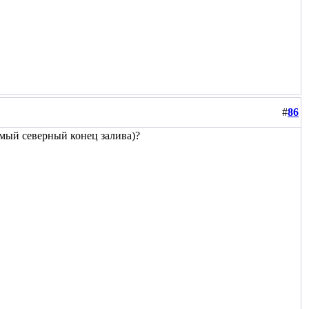
#
86
мый северный конец залива)?