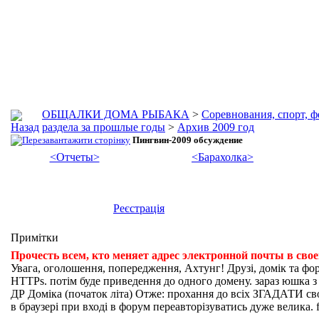
ОБЩАЛКИ ДОМА РЫБАКА
>
Соревнования, спорт, 
раздела за прошлые годы
>
Архив 2009 год
Пингвин-2009 обсуждение
<Отчеты>
<Барахолка>
Реєстрація
Примітки
Прочесть всем, кто меняет адрес электронной почты в сво
Увага, оголошення, попередження, Ахтунг! Друзі, домік та фо
HTTPs. потім буде приведення до одного домену. зараз юшка з fi
ДР Доміка (початок літа) Отже: прохання до всіх ЗГАДАТИ свої
в браузері при вході в форум переавторізуватись дуже велика. f