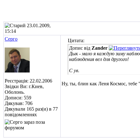
23.01.2009,
15:14
Серго
Цитата:
Допис від
Zander
Дык - мало я каждую зиму наблюд
наблюдения вел для другого
!
С ув.
Реєстрація: 22.02.2006
Ну, ты, блин как Леня Космос, тебе "
Звідки Ви: г.Киев,
Оболонь.
Дописи: 559
Дякував: 706
Дякували 165 раз(и) в 77
повідомленнях