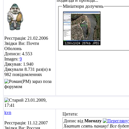
подьезда и прохода...
Мініатюри долучень
Реєстрація: 21.02.2006
Звідки Ви: Почти
Оболонь
Дописи: 4.553
Images:
9
Дякував: 1.940
Дякували 8.731 раз(и) в
982 повідомленнях
23.01.2009,
17:41
kvn
Цитата:
Допис від
Morozzy
Реєстрація: 11.12.2007
Хватит сеять панику! Все буде
Звідки Ви: Россия.