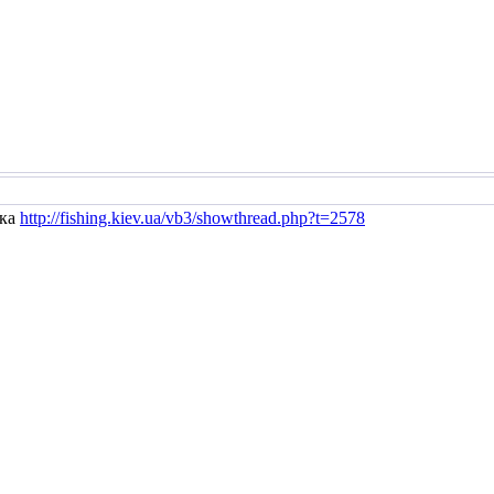
вка
http://fishing.kiev.ua/vb3/showthread.php?t=2578