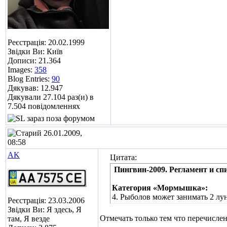
Реєстрація: 20.02.1999
Звідки Ви: Київ
Дописи: 21.364
Images:
358
Blog Entries:
90
Дякував: 12.947
Дякували 27.104 раз(и) в
7.504 повідомленнях
26.01.2009,
08:58
AK
Цитата:
Пингвин-2009. Регламент и сп
Категория «Мормышка»:
4. Рыболов может занимать 2 лу
Реєстрація: 23.03.2006
Звідки Ви: Я здесь, Я
Отмечать только тем что перечисле
там, Я везде