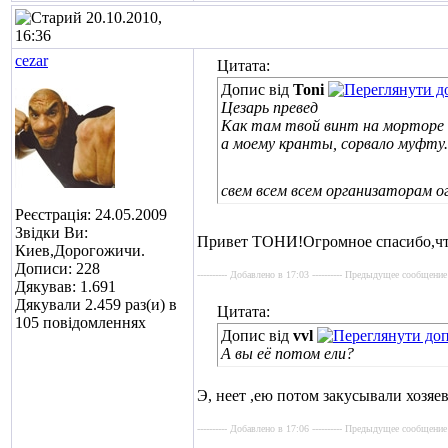
20.10.2010,
16:36
cezar
Цитата:
Допис від
Toni
Цезарь превед
Как там твой винт на морторе
а моему кранты, сорвало муфту.
свем всем всем организаторам о
Реєстрація: 24.05.2009
Звідки Ви:
Привет ТОНИ!Огромное спасибо,что 
Киев,Дорогожичи.
Дописи: 228
---------- Добавлено в 17:03 ---------- Предыдущее сообщение 
Дякував: 1.691
Дякували 2.459 раз(и) в
Цитата:
105 повідомленнях
Допис від
vvl
А вы её потом ели?
Э, неет ,ею потом закусывали хозяев
---------- Добавлено в 17:06 ---------- Предыдущее сообщение 