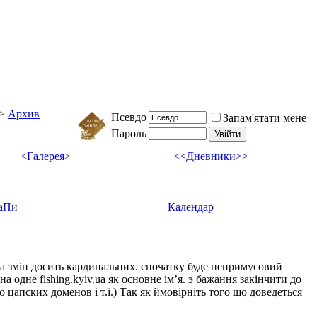
>
Архив
Псевдо
Запам'ятати мене
Пароль
<Галерея>
<<Дневники>>
аПи
Календар
ка змін досить кардинальних. спочатку буде непримусовий
а одне fishing.kyiv.ua як основне імʼя. э бажання закінчити до
цапских доменов і т.і.) Так як ймовірніть того що доведеться