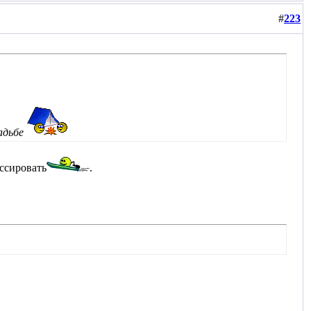
#
223
вадьбе
ссировать
.