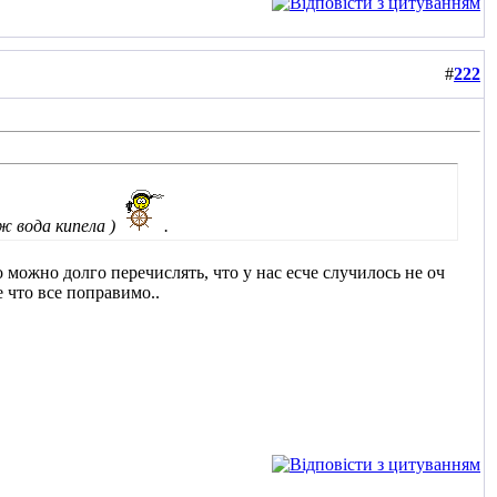
#
222
аж вода кипела
)
.
 можно долго перечислять, что у нас есче случилось не оч
е что все поправимо..