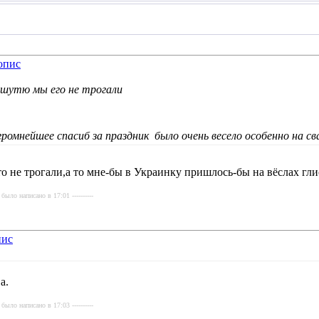
шутю мы его не трогали
громнейшее спасиб за праздник
было очень весело особенно на с
не трогали,а то мне-бы в Украинку пришлось-бы на вёслах гли
было написано в 17:01 ----------
а.
было написано в 17:03 ----------