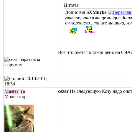
Цитата:
Допис від
SXMurka
главное, что в конце концов дош
оч хорошего.. та же машина, кот
Всё,что бъётся в такой день-на СЧА
20.10.2010,
18:54
Master-Yo
cezar
На следующую Козу надо опять
Модератор