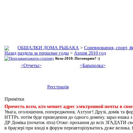
ОБЩАЛКИ ДОМА РЫБАКА
>
Соревнования, спорт, 
раздела за прошлые годы
>
Архив 2010 год
Коза-2010. Поговорим? :)
<Отчеты>
<Барахолка>
Реєстрація
Примітки
Прочесть всем, кто меняет адрес электронной почты в сво
Увага, оголошення, попередження, Ахтунг! Друзі, домік та фо
HTTPs. потім буде приведення до одного домену. зараз юшка з fi
ДР Доміка (початок літа) Отже: прохання до всіх ЗГАДАТИ свої
в браузері при вході в форум переавторізуватись дуже велика. f