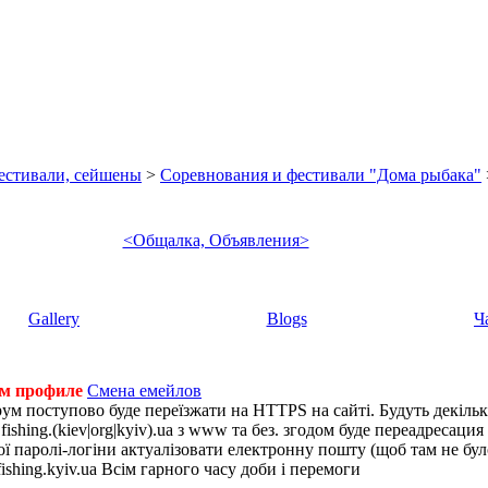
фестивали, сейшены
>
Соревнования и фестивали "Дома рыбака"
<Общалка, Объявления>
Gallery
Blogs
Ч
ем профиле
Смена емейлов
рум поступово буде переїзжати на HTTPS на сайті. Будуть декіль
shing.(kiev|org|kyiv).ua з www та без. згодом буде переадресация н
 паролі-логіни актуалізовати електронну пошту (щоб там не було 
ishing.kyiv.ua Всім гарного часу доби і перемоги