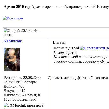
Архив 2010 год
Архив соревнований, прошедших в 2010 году
20.10.2010,
09:10
SXMurchik
Цитата:
Допис від
Toni
Цезарь превед
Как там твой винт на морторе
а моему кранты, сорвало муфту.
Реєстрація: 22.08.2009
Да нам тоже "подфартило"...лопнул 
Звідки Ви: Бровары
Дописи: 408
Дякував: 412
Дякували 521 раз(и) в
152 повідомленнях