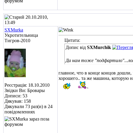
20.10.2010,
13:49
SXMurka
Укротительница
Цитата:
Тигров-2010
Допис від
SXMurchik
Да нам тоже "подфартило"...лопн
главное, что в конце концов дошли,
хорошего.. та же машина, которую на
Реєстрація: 18.10.2010
Звідки Ви: Бровары
Дописи: 53
Дякував: 158
Дякували 73 раз(и) в 24
повідомленнях