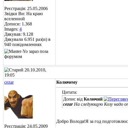
Реєстрація: 25.05.2006
Звідки Ви: На краю
вселенной
Дописи: 1.368
Images:
4
Дякував: 9.128
Дякували 6.951 раз(и) в
940 повідомленнях
20.10.2010,
19:05
cezar
Колючему
Цитата:
Допис від
Колючий
cezar
На следующую Козу надо оп
Добро Володя!Я за год подготовлюс
Реєстрація: 24.05.2009