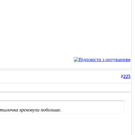
#
225
утылочка хреновухи побольше.