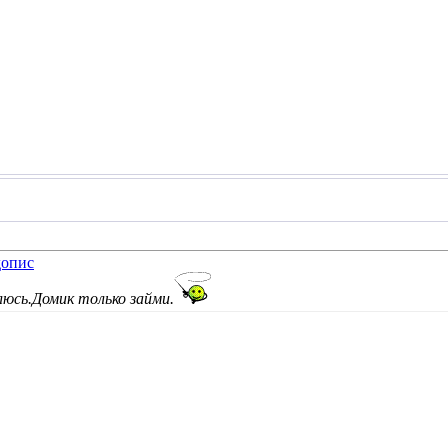
люсь
.Домик только займи.