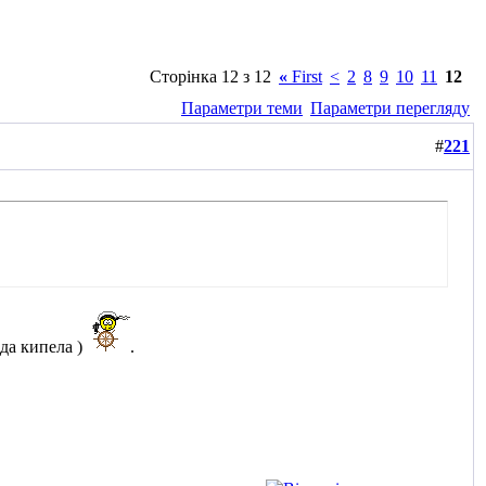
Сторінка 12 з 12
«
First
<
2
8
9
10
11
12
Параметри теми
Параметри перегляду
#
221
ода кипела
)
.