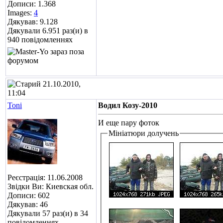
Дописи: 1.368
Images:
4
Дякував: 9.128
Дякували 6.951 раз(и) в
940 повідомленнях
21.10.2010,
11:04
Toni
Водил Козу-2010
И еще пару фоток
Мініатюри долучень
Реєстрація: 11.06.2008
Звідки Ви: Киевская обл.
Дописи: 602
Дякував: 46
Дякували 57 раз(и) в 34
повідомленнях