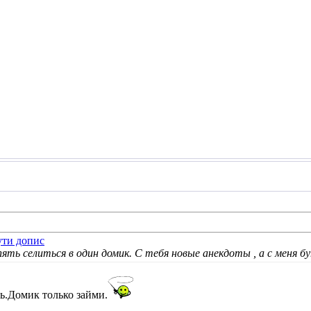
ять селиться в один домик. С тебя новые анекдоты , а с меня б
ь
.Домик только займи.