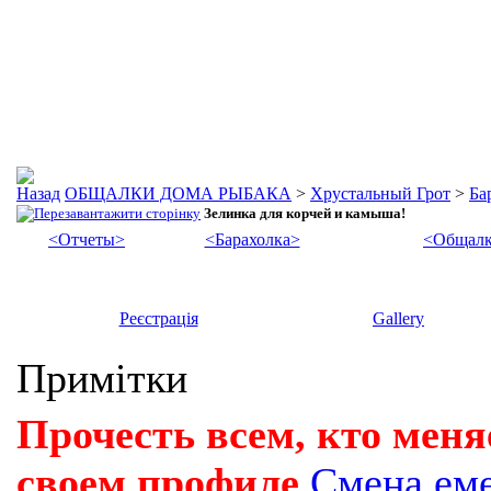
ОБЩАЛКИ ДОМА РЫБАКА
>
Хрустальный Грот
>
Ба
Зелинка для корчей и камыша!
<Отчеты>
<Барахолка>
<Общалк
Реєстрація
Gallery
Примітки
Прочесть всем, кто меня
своем профиле
Смена ем