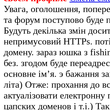
Увага, оголошення, попере
та форум поступово буде п
Будуть декілька змін доси
непримусовий HTTPs. поті
домену. зараз юшка з fishi
без. згодом буде переадрес
основне імʼя. э бажання з
літа) Отже: прохання до в
актуалізовати електронну 
цапских доменов і т.і.) Та