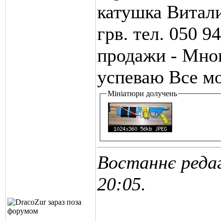
катушка Витал
грв. тел. 050 9
продажи - Мног
успеваю Все м
Мініатюри долучень
Востаннє редаг
20:05
.