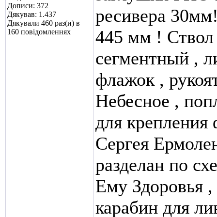
Дописи: 372
ресивера 30мм!
Дякував: 1.437
Дякували 460 раз(и) в
445 мм ! Ствол
160 повідомленнях
сегментный , л
флажок , рукоя
Небесное , поп
для крепления 
Сергея Ермолен
разделан по сх
Ему Здоровья ,
карабин для ли