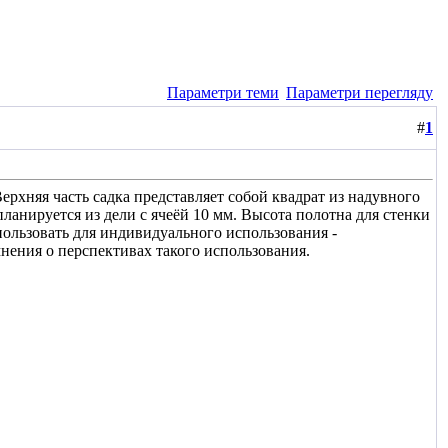
Параметри теми
Параметри перегляду
#
1
рхняя часть садка представляет собой квадрат из надувного
планируется из дели с ячеёй 10 мм. Высота полотна для стенки
пользовать для индивидуального использования -
нения о перспективах такого использования.