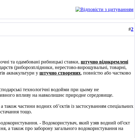
#
2
очні та одамбовані рибницькі ставки,
штучно відокремлені
одарств (риборозплідники, нерестово-вирощувальні, товарні,
тів аквакультури у
штучно створених
, повністю або частково
осподарські технологічні водойми при цьому не
ативного впливу на навколишнє природне середовище.
а також частини водних об’єктів із застосуванням спеціальних
остачання тощо.
водокористування.
-
Водокористувач, який узяв водний об'єкт
ня, а також про заборону загального водокористування на