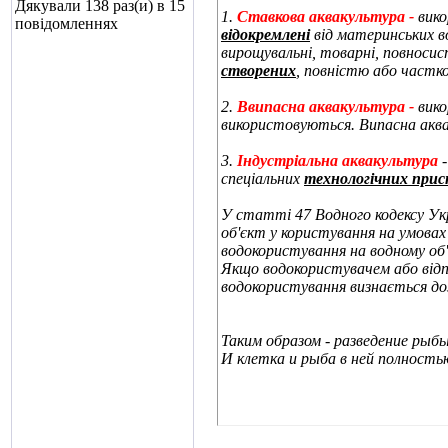
Дякували 138 раз(и) в 15
1.
Ставкова аквакультура -
вико
повідомленнях
відокремлені
від материнських во
вирощувальні, товарні, повноси
створених
, повністю або частк
2.
В
випасн
а
аквакультур
а -
вико
використовуються. Випасна аква
3.
Індустріальна аквакультура
-
спеціальних
технологічних прист
У
статті 47 Водного кодексу Ук
об'єкт у користування на умовах
водокористування на водному об'
Якщо водокористувачем або відп
водокористування визнається до
Таким образом - разведение рыб
И клетка и рыба в ней полност