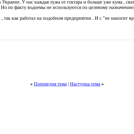
Украине. У нас каждая лужа от гектара и больше уже кума , свата
. Но по факту водоемы не используются по целевому назначению
, так как работал на подобном предприятии . И с "не наносит в
«
Попередня тема
|
Наступна тема
»