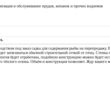
низация и обслуживание прудов, копанок и прочих водоемов
х.
дством под заказ садка для содержания рыбы на перепродажу. Ве
удет затягиваться обычной строительной сеткой от птиц. Стенка 
нология будет отработана, подобную конструкцию можно будет ис
 тёплого сезона. Объём и конструкция позволяет. Жду вашего м