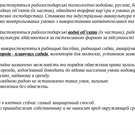
ристовуються рибогосподарські технологічні водойми, руслові, б
дних об’єктів (їх частин), обводнені торфові кар’єри в умовах 
стемні господарства).
Ставкова та індустріальна аквакультура п
ово контрольованих умовах з використанням напівінтенсивної та
ристовуються рибогосподарські
водні об’єкти
(їх частини), риб
культура здійснюється за екстенсивною формою за відсутності 
 використовуються рибницькі басейни, рибницькі садки, акваріум
роїв - плавучих садків
, колекторів для молюсків, установок за
раїни
визначено
можливість та порядок обмеження права загаль
 оренди, зобов'язаний доводити до відома населення умови водок
єкті, наданому в оренду.
овідною радою не встановлено таких умов, загальне
зволеним без обмежень.
ы в клетках сейчас самый защищенный способ.
ью принадлежит собственнику и не наносит вред окружающей ср