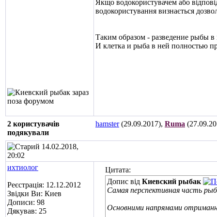
Якщо водокористувачем або відпові
водокористування визнається дозво
Таким образом - разведение рыбы в
И клетка и рыба в ней полностью п
2 користувачів
hamster
(29.09.2017),
Ruma
(27.09.20
подякували
14.02.2018,
20:02
ихтиолог
Цитата:
Допис від
Киевский рыбак
Реєстрація: 12.12.2012
Самая перспективная часть рыбо
Звідки Ви: Киев
Дописи: 98
Основними напрямами отриман
Дякував: 25