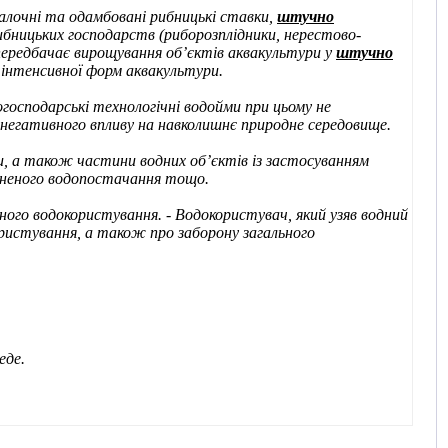
алочні та одамбовані рибницькі ставки,
штучно
рибницьких господарств (риборозплідники, нерестово-
ередбачає вирощування об’єктів аквакультури у
штучно
 інтенсивної форм аквакультури.
огосподарські технологічні водойми при цьому не
негативного впливу на навколишнє природне середовище.
и, а також частини водних об’єктів із застосуванням
мкненого водопостачання тощо.
ного водокористування.
-
Водокористувач, який узяв водний
ористування, а також про заборону загального
еде.