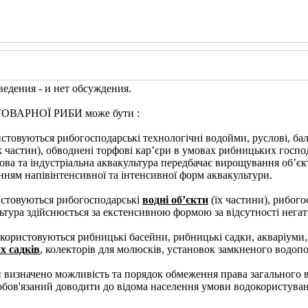
едения - и нет обсуждения.
ТОВАРНОЇ РИБИ
може бути
:
стовуються рибогосподарські технологічні водойми, руслові, бал
їх частин), обводнені торфові кар’єри в умовах рибницьких госп
ова та індустріальна аквакультура передбачає вирощування об’єк
ням напівінтенсивної та інтенсивної форм аквакультури.
стовуються рибогосподарські
водні об’єкти
(їх частини), рибог
ьтура здійснюється за екстенсивною формою за відсутності нег
користовуються рибницькі басейни, рибницькі садки, акваріуми, 
х садків
, колекторів для молюсків, установок замкненого водоп
и
визначено
можливість та порядок обмеження права загального 
обов'язаний доводити до відома населення умови водокористуван