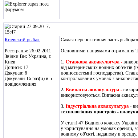
27.09.2017,
15:47
Киевский рыбак
Самая перспективная часть рыборазв
Реєстрація: 26.02.2011
Основними напрямами отримання
Звідки Ви: Украина, г.
Киев.
1.
Ставкова аквакультура -
викори
Дописи: 17
від материнських водних об’єктів (
Дякував: 6
повносистемні господарства).
Ставк
Дякували 16 раз(и) в 5
контрольованих умовах з використан
повідомленнях
2.
В
випасн
а
аквакультур
а -
викори
використовуються. Випасна аквакул
3.
Індустріальна аквакультура
- ви
технологічних пристроїв - плавучи
У
статті 47 Водного кодексу Україн
у користування на умовах оренди, з
водному об'єкті, наданому в оренду.