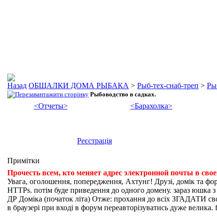
ОБЩАЛКИ ДОМА РЫБАКА
>
Рыб-тех-снаб-треп
>
Ры
Рыбоводство в садках.
<Отчеты>
<Барахолка>
Реєстрація
Примітки
Прочесть всем, кто меняет адрес электронной почты в сво
Увага, оголошення, попередження, Ахтунг! Друзі, домік та фо
HTTPs. потім буде приведення до одного домену. зараз юшка з fi
ДР Доміка (початок літа) Отже: прохання до всіх ЗГАДАТИ свої
в браузері при вході в форум переавторізуватись дуже велика. f