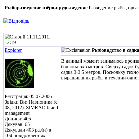
Рыборазведение озёро-прудо-ведение
Разведение рыбы, орга
11.11.2011,
12:19
Еxplorer
Рыбоводство в садка
В данный момент занимаюсь произво
баллона 5х5 метров. Сверху садок б
садка 3-3.5 метров. Поскольку тех
выращивания рыбы в течении одного
Реєстрація: 05.07.2006
Звідки Ви: Навионика (с
08, 2012). SIMRAD brand
management
Дописи: 405
Дякував: 65
Дякували 403 раз(и) в
104 повідомленнях