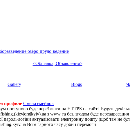
боразведение озёро-прудо-ведение
<Общалка, Объявления>
Gallery
Blogs
Ч
ем профиле
Смена емейлов
рум поступово буде переїзжати на HTTPS на сайті. Будуть декіль
shing.(kiev|org|kyiv).ua з www та без. згодом буде переадресация н
 паролі-логіни актуалізовати електронну пошту (щоб там не було 
ishing.kyiv.ua Всім гарного часу доби і перемоги