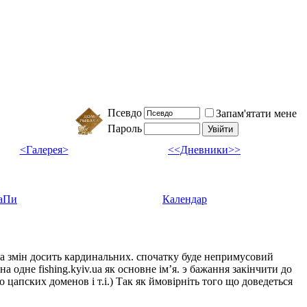
Псевдо
Запам'ятати мене
Пароль
<Галерея>
<<Дневники>>
аПи
Календар
ка змін досить кардинальних. спочатку буде непримусовий
а одне fishing.kyiv.ua як основне імʼя. э бажання закінчити до
цапских доменов і т.і.) Так як ймовірніть того що доведеться