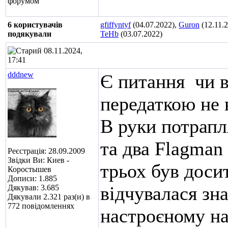
6 користувачів
gfiffyntyf
(04.07.2022),
Guron
(12.11.
подякували
TeHb
(03.07.2022)
08.11.2024,
17:41
dddnew
Є питання
чи в
передаткою не 
В руки потрапл
та два Flagman 
Реєстрація: 28.09.2009
Звідки Ви: Киев -
трьох був доси
Коростышев
Дописи: 1.885
відчувалася зн
Дякував: 3.685
Дякували 2.321 раз(и) в
772 повідомленнях
настроєному на