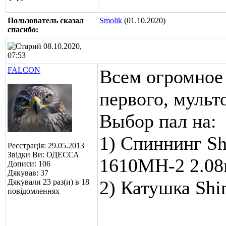
Пользователь сказал
Smolik
(01.10.2020)
cпасибо:
08.10.2020,
07:53
FALCON
Всем огромное
первого, мульт
Выбор пал на:
1) Спиннинг Sh
Реєстрація: 29.05.2013
Звідки Ви: ОДЕССА
1610MH-2 2.08
Дописи: 106
Дякував: 37
2) Катушка Sh
Дякували 23 раз(и) в 18
повідомленнях