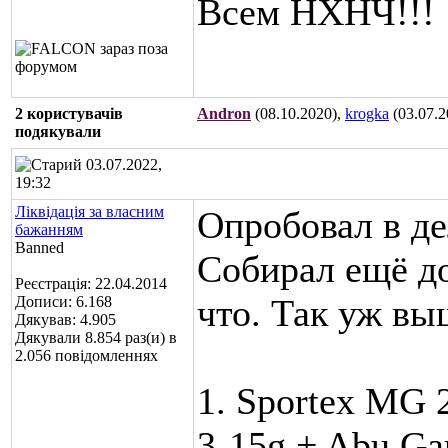
Всем НХНЧ!!!
2 користувачів
Andron
(08.10.2020),
krogka
(03.07.2
подякували
03.07.2022,
19:32
Ліквідація за власним
Опробовал в де
бажанням
Banned
Собирал ещё до
Реєстрація: 22.04.2014
что. Так уж вы
Дописи: 6.168
Дякував: 4.905
Дякували 8.854 раз(и) в
2.056 повідомленнях
1. Sportex MG 
3-15g + Abu Ga