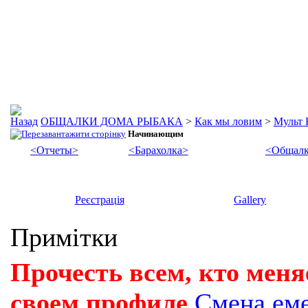
ОБЩАЛКИ ДОМА РЫБАКА
>
Как мы ловим
>
Мульт 
Начинающим
<Отчеты>
<Барахолка>
<Общалк
Реєстрація
Gallery
Примітки
Прочесть всем, кто меня
своем профиле
Смена ем