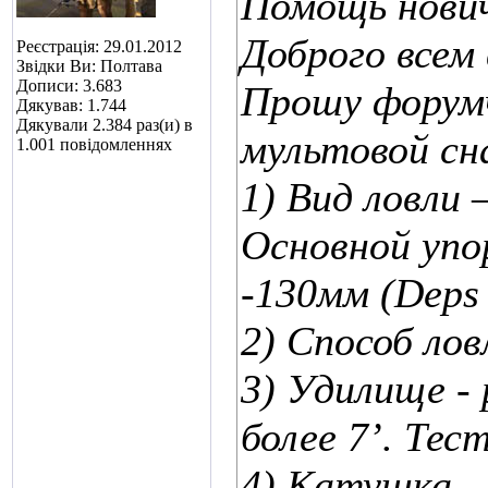
Помощь нович
Доброго всем
Реєстрація: 29.01.2012
Звідки Ви: Полтава
Дописи: 3.683
Прошу форумч
Дякував: 1.744
Дякували 2.384 раз(и) в
мультовой сн
1.001 повідомленнях
1) Вид ловли 
Основной упо
-130мм (Deps 
2) Способ лов
3) Удилище -
более 7’. Тес
4) Катушка – 