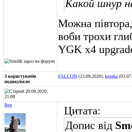
Какой шнур 
Можна півтора,
воби трохи гли
YGK x4 upgrad
3 користувачів
FALCON
(23.09.2020),
krogka
(03.07
подякували
29.09.2020,
21:08
Ben
Цитата:
Допис від
Sm