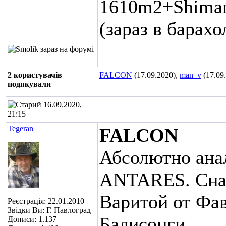
1610m2+Shiman
(зараз в барахол
2 користувачів
FALCON
(17.09.2020),
man_v
(17.09
подякували
16.09.2020,
21:15
Tegeran
FALCON
Абсолютно ана
ANTARES. Снач
Варитой от Фав
Реєстрація: 22.01.2010
Звідки Ви: Г. Павлоград
Балисонги,
Дописи: 1.137