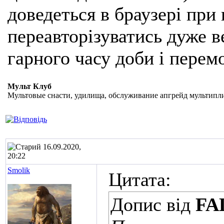
доведеться в браузері при
переавторізуватись дуже ве
гарного часу доби і перем
Мульт Клуб
Мультовые снасти, удилища, обслуживание апгрейд мультипли
16.09.2020,
20:22
Smolik
Цитата:
Допис від
FA