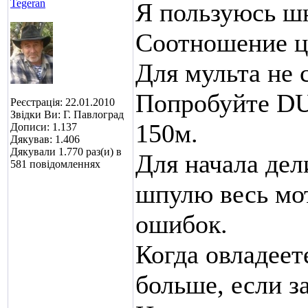
Tegeran
Я пользуюсь ш
Соотношение це
Для мульта не
Попробуйте DU
Реєстрація: 22.01.2010
Звідки Ви: Г. Павлоград
150м.
Дописи: 1.137
Дякував: 1.406
Дякували 1.770 раз(и) в
Для начала дел
581 повідомленнях
шпулю весь мо
ошибок.
Когда овладеет
больше, если з