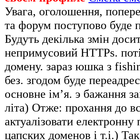
Увага, оголошення, попере
та форум поступово буде п
Будуть декілька змін доси
непримусовий HTTPs. поті
домену. зараз юшка з fishi
без. згодом буде переадрес
основне імʼя. э бажання з
літа) Отже: прохання до в
актуалізовати електронну 
цапских доменов і т.і.) Та