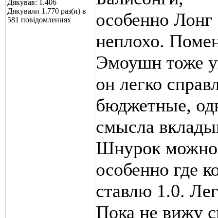
Дякував: 1.406
Дякували 1.770 раз(и) в
особенно Лонг 
581 повідомленнях
неплохо. Поме
Эмоушн тоже у
он легко справ
бюджетные, одн
смысла вкладыв
Шнурок можно с
особенно где к
ставлю 1.0. Ле
Пока не вижу с