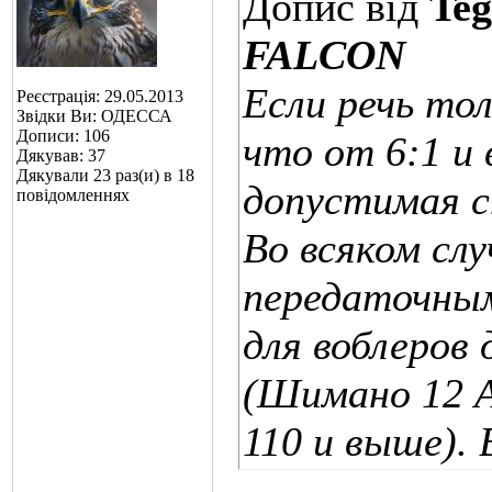
Допис від
Teg
FALCON
Если речь тол
Реєстрація: 29.05.2013
Звідки Ви: ОДЕССА
Дописи: 106
что от 6:1 и 
Дякував: 37
Дякували 23 раз(и) в 18
допустимая с
повідомленнях
Во всяком слу
передаточным
для воблеров д
(Шимано 12 А
110 и выше).