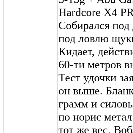
Hardcore X4 PR
Собирался под 
под ловлю щуки
Кидает, действ
60-ти метров в
Тест удочки зая
он выше. Бланк
грамм и силов
по норис метал
тот же вес. Воб