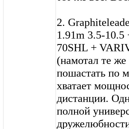
2. Graphitelea
1.91m 3.5-10.5
70SHL + VARIV
(намотал те же
пошастать по м
хватает мощнос
дистанции. Одн
полной универ
дружелюбности