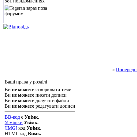
581 повідомленнях
«
Попередн
Ваші права у розділі
Ви
не можете
створювати теми
Ви
не можете
писати дописи
Ви
не можете
долучати файли
Ви
не можете
редагувати дописи
BB-код
є
Увімк.
Усмішки
Увімк.
[IMG]
код
Увімк.
HTML код
Вимк.