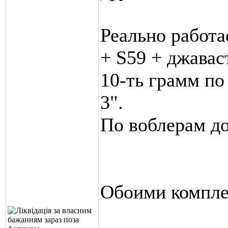
Реально работа
+ S59 + джаваст
10-ть грамм по
3".
По воблерам до
Обоими компле