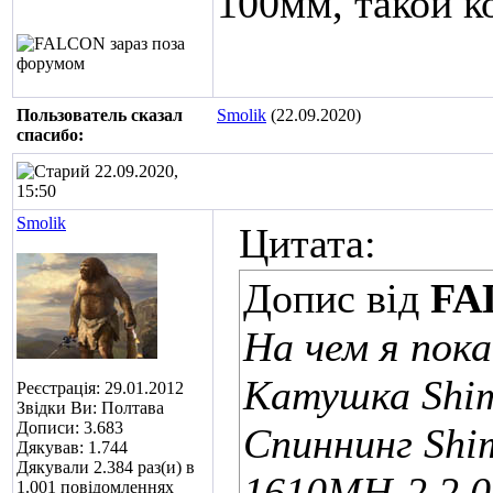
100мм, такой к
Пользователь сказал
Smolik
(22.09.2020)
cпасибо:
22.09.2020,
15:50
Smolik
Цитата:
Допис від
FA
На чем я пока
Катушка Shi
Реєстрація: 29.01.2012
Звідки Ви: Полтава
Дописи: 3.683
Спиннинг Shi
Дякував: 1.744
Дякували 2.384 раз(и) в
1610MH-2 2.0
1.001 повідомленнях