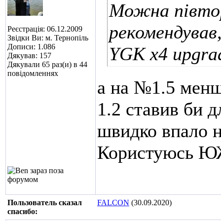
Можна півтор
рекомендував
Реєстрація: 06.12.2009
Звідки Ви: м. Тернопіль
Дописи: 1.086
YGK x4 upgra
Дякував: 157
Дякували 65 раз(и) в 44
повідомленнях
а на №1.5 менше
1.2 ставив би 
швидко впало н
Користуюсь Ю
Пользователь сказал
FALCON
(30.09.2020)
cпасибо: