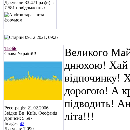
Дякували 33.471 раз(и) в
7.581 повідомленнях
09.12.2021, 09:27
Trolik
Великого Май
Слава Україні!!!
днюхою! Хай у
відпочинку! Х
дорогою! А кр
підводить! А
Реєстрація: 21.02.2006
літа!!!
Звідки Ви: Київ, Феофанія
Дописи: 5.597
Images:
42
Дякував: 7.090