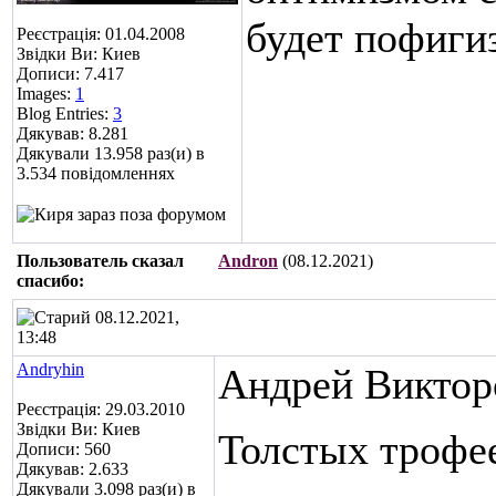
будет пофиги
Реєстрація: 01.04.2008
Звідки Ви: Киев
Дописи: 7.417
Images:
1
Blog Entries:
3
Дякував: 8.281
Дякували 13.958 раз(и) в
3.534 повідомленнях
Пользователь сказал
Andron
(08.12.2021)
cпасибо:
08.12.2021,
13:48
Andryhin
Андрей Виктор
Реєстрація: 29.03.2010
Звідки Ви: Киев
Толстых трофее
Дописи: 560
Дякував: 2.633
Дякували 3.098 раз(и) в