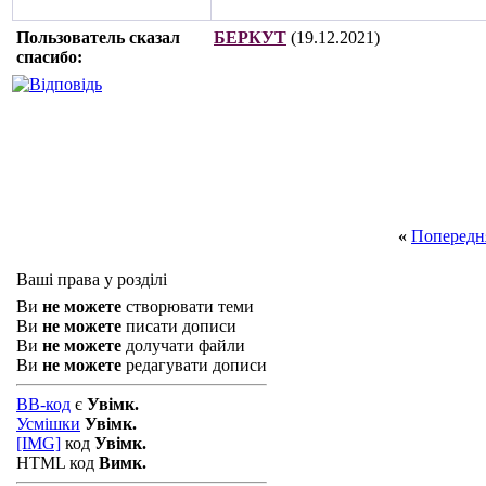
Пользователь сказал
БЕРКУТ
(19.12.2021)
cпасибо:
«
Попередн
Ваші права у розділі
Ви
не можете
створювати теми
Ви
не можете
писати дописи
Ви
не можете
долучати файли
Ви
не можете
редагувати дописи
BB-код
є
Увімк.
Усмішки
Увімк.
[IMG]
код
Увімк.
HTML код
Вимк.