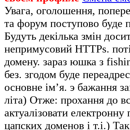
Увага, оголошення, попере
та форум поступово буде п
Будуть декілька змін доси
непримусовий HTTPs. поті
домену. зараз юшка з fishi
без. згодом буде переадрес
основне імʼя. э бажання з
літа) Отже: прохання до в
актуалізовати електронну 
цапских доменов і т.і.) Та