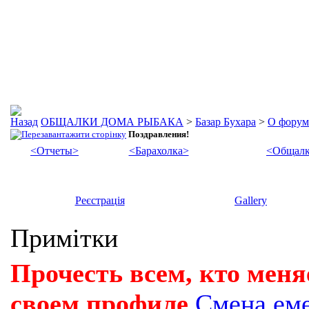
ОБЩАЛКИ ДОМА РЫБАКА
>
Базар Бухара
>
О форум
Поздравления!
<Отчеты>
<Барахолка>
<Общалк
Реєстрація
Gallery
Примітки
Прочесть всем, кто меня
своем профиле
Смена ем