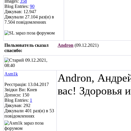
Images:
358
Blog Entries:
90
Дякував: 12.947
Дякували 27.104 раз(и) в
7.504 повідомленнях
Пользователь сказал
Andron
(09.12.2021)
cпасибо:
09.12.2021,
08:40
Asm1k
Andron, Андре
Реєстрація: 13.04.2017
вас! Здоровья 
Звідки Ви: Киев
Дописи: 150
Blog Entries:
1
Дякував: 292
Дякували 401 раз(и) в 53
повідомленнях