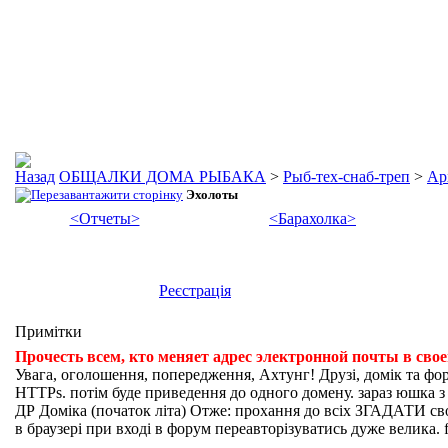
ОБЩАЛКИ ДОМА РЫБАКА
>
Рыб-тех-снаб-треп
>
Ар
Эхолоты
<Отчеты>
<Барахолка>
Реєстрація
Примітки
Прочесть всем, кто меняет адрес электронной почты в сво
Увага, оголошення, попередження, Ахтунг! Друзі, домік та фо
HTTPs. потім буде приведення до одного домену. зараз юшка з fi
ДР Доміка (початок літа) Отже: прохання до всіх ЗГАДАТИ свої
в браузері при вході в форум переавторізуватись дуже велика. f