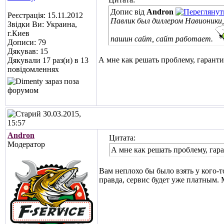
Допис від
Andron
Реєстрація: 15.11.2012
Павлик был диллером Навионики
Звідки Ви: Украина,
г.Киев
пашин сайт, сайт работает.
Дописи: 79
Дякував: 15
А мне как решать проблему, гаранти
Дякували 17 раз(и) в 13
повідомленнях
30.03.2015,
15:57
Andron
Цитата:
Модератор
А мне как решать проблему, гар
Вам неплохо бы было взять у кого-то
правда, сервис будет уже платным. 