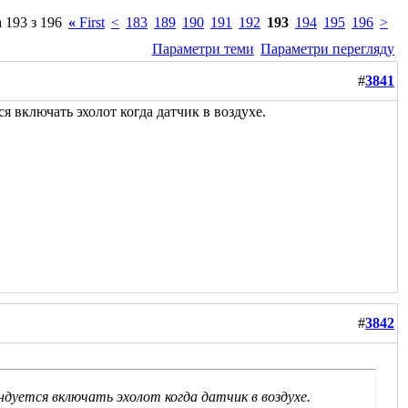
 193 з 196
«
First
<
183
189
190
191
192
193
194
195
196
>
Параметри теми
Параметри перегляду
#
3841
 включать эхолот когда датчик в воздухе.
#
3842
уется включать эхолот когда датчик в воздухе.