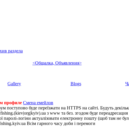
хив раздела
<Общалка, Объявления>
Gallery
Blogs
Ч
ем профиле
Смена емейлов
рум поступово буде переїзжати на HTTPS на сайті. Будуть декіль
shing.(kiev|org|kyiv).ua з www та без. згодом буде переадресация н
 паролі-логіни актуалізовати електронну пошту (щоб там не було 
ishing.kyiv.ua Всім гарного часу доби і перемоги