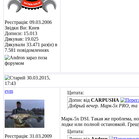
Реєстрація: 09.03.2006
Звідки Ви: Киев
Дописи: 15.013
Дякував: 19.025
Дякували 33.471 раз(и) в
7.581 повідомленнях
30.03.2015,
17:43
evm
Цитата:
Допис від
CARPUSHA
Добрый вечер. Марк-5х PRO, та ж
Марк-5х DSI. Такая же проблема, но
лодке или полной остановкой. Грешу
Цитата:
Реєстрація: 31.03.2009
Допис від
Andron