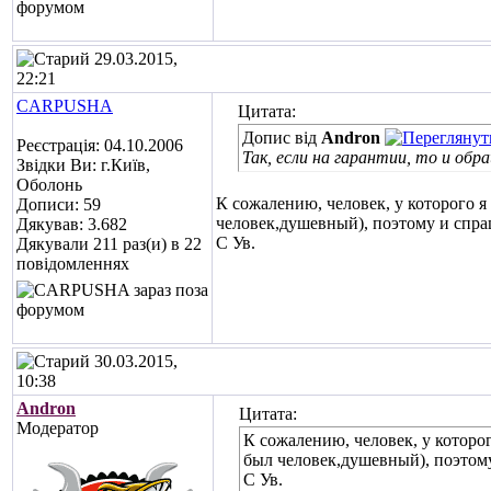
29.03.2015,
22:21
CARPUSHA
Цитата:
Допис від
Andron
Реєстрація: 04.10.2006
Так, если на гарантии, то и обр
Звідки Ви: г.Київ,
Оболонь
К сожалению, человек, у которого я
Дописи: 59
человек,душевный), поэтому и спра
Дякував: 3.682
С Ув.
Дякували 211 раз(и) в 22
повідомленнях
30.03.2015,
10:38
Andron
Цитата:
Модератор
К сожалению, человек, у которо
был человек,душевный), поэтом
С Ув.