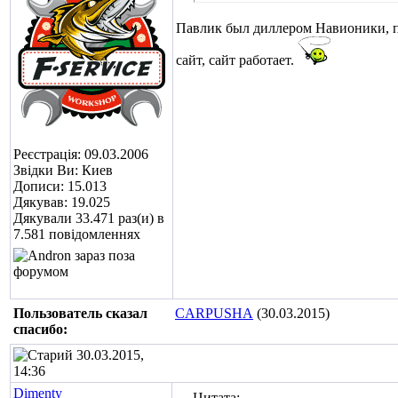
Павлик был диллером Навионики, п
сайт, сайт работает.
Реєстрація: 09.03.2006
Звідки Ви: Киев
Дописи: 15.013
Дякував: 19.025
Дякували 33.471 раз(и) в
7.581 повідомленнях
Пользователь сказал
CARPUSHA
(30.03.2015)
cпасибо:
30.03.2015,
14:36
Dimenty
Цитата: