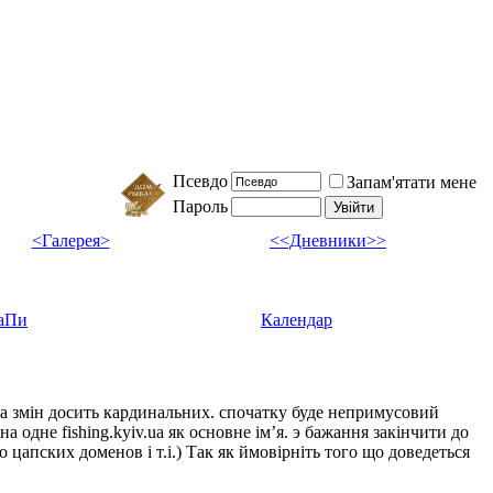
Псевдо
Запам'ятати мене
Пароль
<Галерея>
<<Дневники>>
аПи
Календар
ка змін досить кардинальних. спочатку буде непримусовий
а одне fishing.kyiv.ua як основне імʼя. э бажання закінчити до
цапских доменов і т.і.) Так як ймовірніть того що доведеться