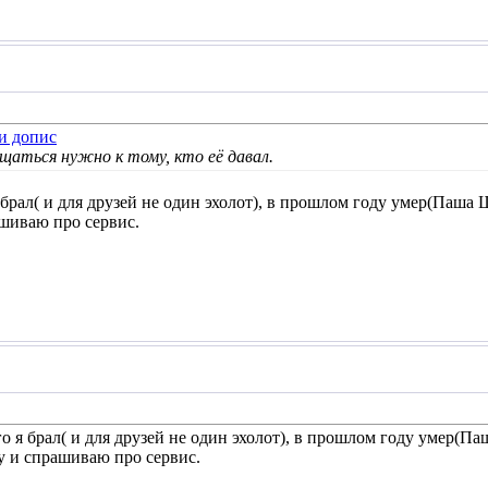
ащаться нужно к тому, кто её давал.
 брал( и для друзей не один эхолот), в прошлом году умер(Паша
шиваю про сервис.
го я брал( и для друзей не один эхолот), в прошлом году умер(П
у и спрашиваю про сервис.