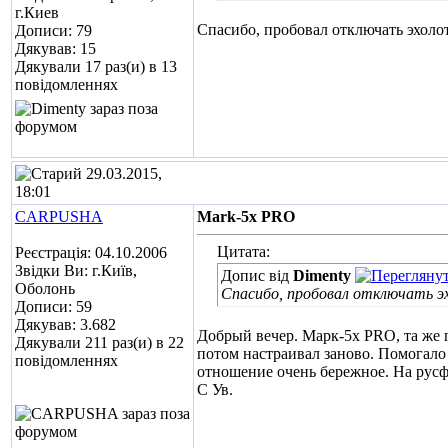
г.Киев
Спасибо, пробовал отключать эхолот
Дописи: 79
Дякував: 15
Дякували 17 раз(и) в 13
повідомленнях
29.03.2015,
18:01
CARPUSHA
Mark-5x PRO
Цитата:
Реєстрація: 04.10.2006
Звідки Ви: г.Київ,
Допис від
Dimenty
Оболонь
Спасибо, пробовал отключать э
Дописи: 59
Дякував: 3.682
Добрый вечер. Марк-5х PRO, та же п
Дякували 211 раз(и) в 22
потом настраивал заново. Помогало 
повідомленнях
отношение очень бережное. На русф
С Ув.