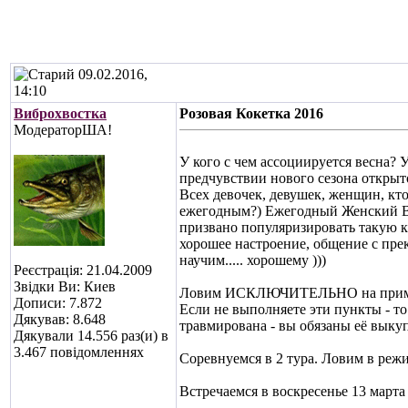
09.02.2016,
14:10
Виброхвостка
Розовая Кокетка 2016
МодераторША!
У кого с чем ассоциируется весна? 
предчувствии нового сезона открыт
Всех девочек, девушек, женщин, кто 
ежегодным?) Ежегодный Женский В
призвано популяризировать такую 
хорошее настроение, общение с пре
научим..... хорошему )))
Реєстрація: 21.04.2009
Звідки Ви: Киев
Ловим ИСКЛЮЧИТЕЛЬНО на приманки 
Дописи: 7.872
Если не выполняете эти пункты - т
Дякував: 8.648
травмирована - вы обязаны её выкуп
Дякували 14.556 раз(и) в
3.467 повідомленнях
Соревнуемся в 2 тура. Ловим в реж
Встречаемся в воскресенье 13 марта