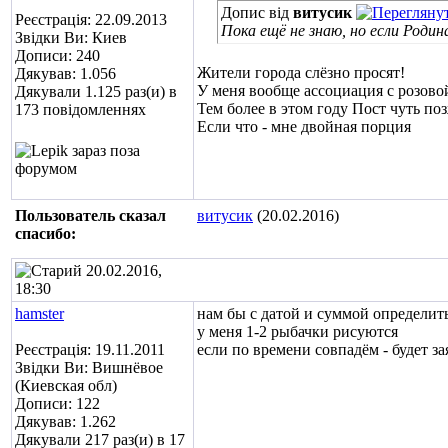
Допис від
витусик
Реєстрація: 22.09.2013
Пока ещё не знаю, но если Роди
Звідки Ви: Киев
Дописи: 240
Жители города слёзно просят!
Дякував: 1.056
У меня вообще ассоциация с розово
Дякували 1.125 раз(и) в
Тем более в этом году Пост чуть по
173 повідомленнях
Если что - мне двойная порция
Пользователь сказал
витусик
(20.02.2016)
cпасибо:
20.02.2016,
18:30
hamster
нам бы с датой и суммой определить
у меня 1-2 рыбачки рисуются
Реєстрація: 19.11.2011
если по времени совпадём - будет за
Звідки Ви: Вишнёвое
(Киевская обл)
Дописи: 122
Дякував: 1.262
Дякували 217 раз(и) в 17