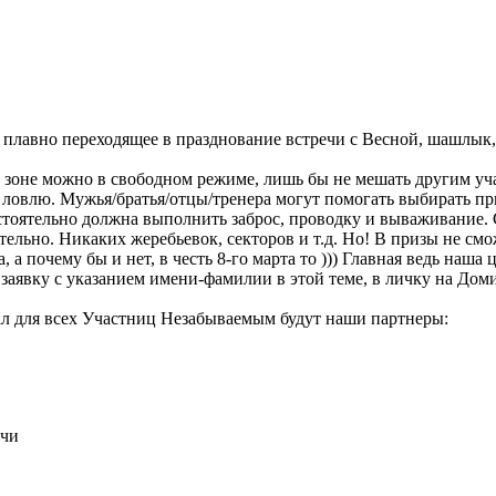
 плавно переходящее в празднование встречи с Весной, шашлык,
зоне можно в свободном режиме, лишь бы не мешать другим учас
ловлю. Мужья/братья/отцы/тренера могут помогать выбирать прим
остоятельно должна выполнить заброс, проводку и вываживание.
ельно. Никаких жеребьевок, секторов и т.д. Но! В призы не смо
 а почему бы и нет, в честь 8-го марта то ))) Главная ведь наша
 заявку с указанием имени-фамилии в этой теме, в личку на Дом
тал для всех Участниц Незабываемым будут наши партнеры:
ичи