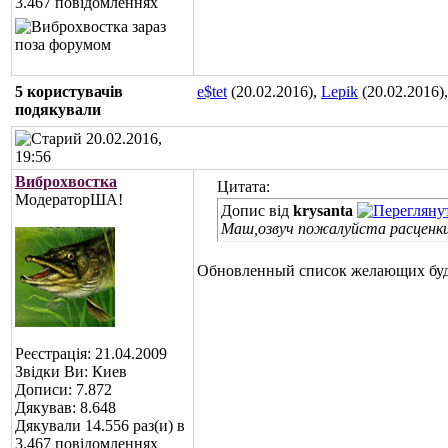
3.467 повідомленнях
5 користувачів
e$tet
(20.02.2016),
Lepik
(20.02.2016)
подякували
20.02.2016,
19:56
Виброхвостка
Цитата:
МодераторША!
Допис від
krysanta
Маш,озвуч пожалуйста расценки
Обновленный список желающих будет
Реєстрація: 21.04.2009
Звідки Ви: Киев
Дописи: 7.872
Дякував: 8.648
Дякували 14.556 раз(и) в
3.467 повідомленнях