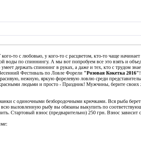
У кого-то с любовью, у кого-то с расцветом, кто-то чаще начинае
ой воды по спиннингу. А мы вот попробуем все это взять и объе
умеет держать спиннинг в руках, а даже и тех, кто с трудом знае
есенний Фестиваль по Ловле Форели
"Розовая Кокетка 2016"
красивую, нежную, яркую форелевую ловлю среди представитель
красными людьми и просто - Праздник! Мужчины, берите своих ж
с одиночными безбородочными крючками. Вся рыба берется в 
о всю выловленную рыбу вы обязаны выкупить по соответствую
ить. Стартовый взнос (предварительно) 250 грн. Взнос зависит 
име: