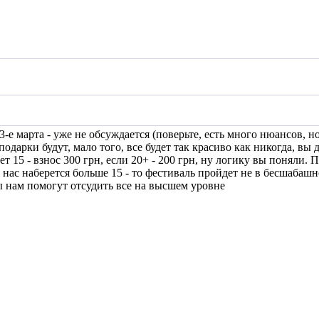
е марта - уже не обсуждается (поверьте, есть много нюансов, но 
 подарки будут, мало того, все будет так красиво как никогда, в
дет 15 - взнос 300 грн, если 20+ - 200 грн, ну логику вы поняли
и нас наберется больше 15 - то фестиваль пройдет не в бесшабаш
 нам помогут отсудить все на высшем уровне