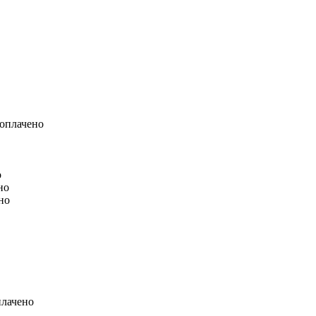
 оплачено
о
но
но
плачено