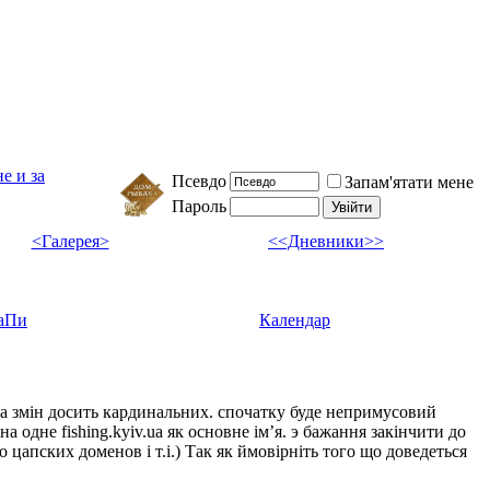
е и за
Псевдо
Запам'ятати мене
Пароль
<Галерея>
<<Дневники>>
аПи
Календар
ка змін досить кардинальних. спочатку буде непримусовий
а одне fishing.kyiv.ua як основне імʼя. э бажання закінчити до
цапских доменов і т.і.) Так як ймовірніть того що доведеться