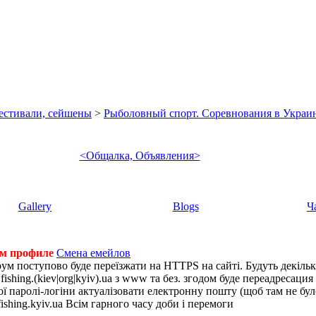
фестивали, сейшены
>
Рыболовный спорт. Соревнования в Украин
<Общалка, Объявления>
Gallery
Blogs
Ч
ем профиле
Смена емейлов
рум поступово буде переїзжати на HTTPS на сайті. Будуть декіль
shing.(kiev|org|kyiv).ua з www та без. згодом буде переадресация н
 паролі-логіни актуалізовати електронну пошту (щоб там не було 
ishing.kyiv.ua Всім гарного часу доби і перемоги