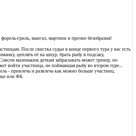
 форель-гриль, мангал, мартини и прочие безобразия!
тницам. После свистка судьи в конце первого тура у вас есть
анку, цеплять её на шнур, брать рыбу в подсаку,
 Совсем маленьким деткам забрасывать может тренер, но
жет войти участница, не поймавшая рыбу во втором туре...
 цель - привлечь и развлечь как можно больше участниц.
ике или ФБ