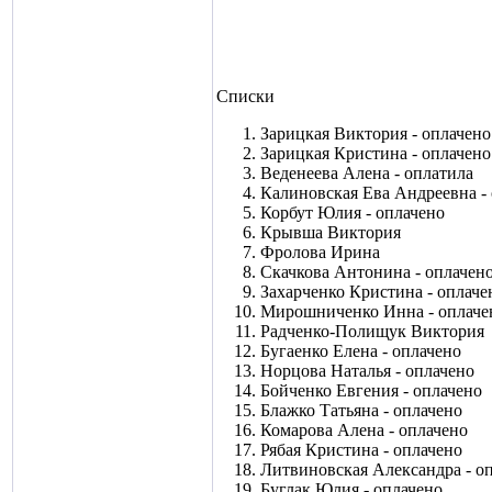
Списки
Зарицкая Виктория - оплачено
Зарицкая Кристина - оплачено
Веденеева Алена - оплатила
Калиновская Ева Андреевна -
Корбут Юлия - оплачено
Крывша Виктория
Фролова Ирина
Скачкова Антонина - оплачен
Захарченко Кристина - оплаче
Мирошниченко Инна - оплаче
Радченко-Полищук Виктория
Бугаенко Елена - оплачено
Норцова Наталья - оплачено
Бойченко Евгения - оплачено
Блажко Татьяна - оплачено
Комарова Алена - оплачено
Рябая Кристина - оплачено
Литвиновская Александра - о
Буглак Юлия - оплачено