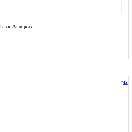
а Таран-Зарицких
#
42