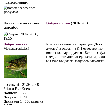
повідомленнях
Пользователь сказал
Виброхвостка
(20.02.2016)
cпасибо:
20.02.2016,
19:55
Виброхвостка
Краткая важная информация. Дата 13-
МодераторША!
думать) Водоем - БК-1 естественно,
вот взнос варьируется.. Если нас бу
предоставят мне банер. Кстати, есл
мы уже выучили, надеюсь, мужчины
Реєстрація: 21.04.2009
Звідки Ви: Киев
Дописи: 7.872
Дякував: 8.648
Дякували 14.556 раз(и) в