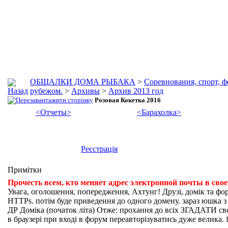
ОБЩАЛКИ ДОМА РЫБАКА
>
Соревнования, спорт, 
рубежом.
>
Архивы
>
Архив 2013 год
Розовая Кокетка 2016
<Отчеты>
<Барахолка>
Реєстрація
Примітки
Прочесть всем, кто меняет адрес электронной почты в сво
Увага, оголошення, попередження, Ахтунг! Друзі, домік та фо
HTTPs. потім буде приведення до одного домену. зараз юшка з fi
ДР Доміка (початок літа) Отже: прохання до всіх ЗГАДАТИ свої
в браузері при вході в форум переавторізуватись дуже велика. f