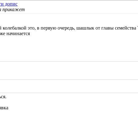
на прикажет
й колебалкой это, в первую очередь, шашлык от главы семейств
зже начинается
ся.
явка