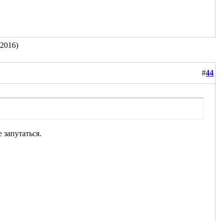
.2016)
#
44
 запутаться.