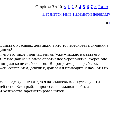
Сторінка 3 з 10
<
1
2
3
4
5
6
7
>
Last
»
Параметри теми
Параметри перегляду
#
1
т думать о красивых девушках, а кто-то перебирает приманки в
динить!
т что это такое, приглашаем на (уже ж можно назвать его
!!! У нас далеко не самое спортивное мероприятие, скорее оно
ниц далеко не слабого пола
В программе дня - рыбалка,
ен, сестер, мам, девушек, дочерей и приводите к нам! Мы их
подсаку и не кладется на землю/вымостку/траву и т.д.
щей цене. Если рыба в процессе вываживания была
от количества зарегистрировавшихся.