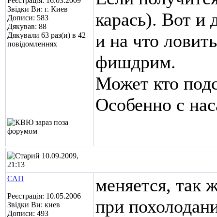
Реєстрація: 16.03.2009
Звідки Ви: г. Киев
карась). Вот и
Дописи: 583
Дякував: 88
и на что ловит
Дякували 63 раз(и) в 42
повідомленнях
фишдрим.
Может кто подс
Особенно с нас
10.09.2009,
21:13
САП
меняется, так ж
Реєстрація: 10.05.2006
при похолодани
Звідки Ви: киев
Дописи: 493