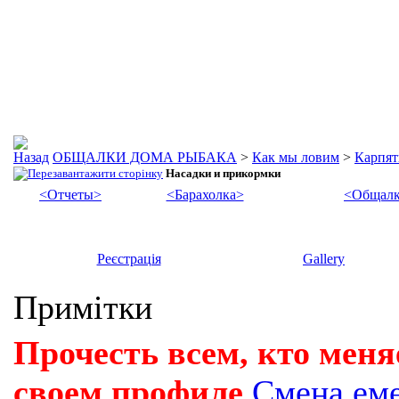
ОБЩАЛКИ ДОМА РЫБАКА
>
Как мы ловим
>
Карпят
Насадки и прикормки
<Отчеты>
<Барахолка>
<Общалк
Реєстрація
Gallery
Примітки
Прочесть всем, кто меня
своем профиле
Смена ем