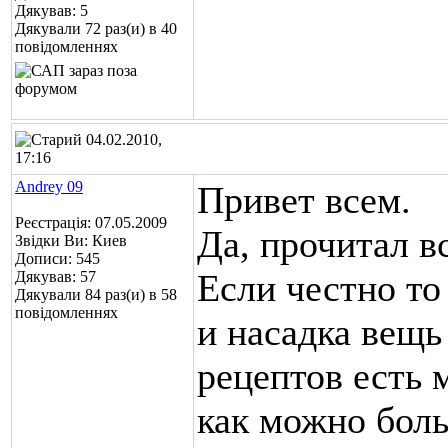
Дякував: 5
Дякували 72 раз(и) в 40
повідомленнях
04.02.2010,
17:16
Andrey 09
Привет всем.
Реєстрація: 07.05.2009
Да, прочитал вс
Звідки Ви: Киев
Дописи: 545
Если честно то
Дякував: 57
Дякували 84 раз(и) в 58
повідомленнях
и насадка вещь
рецептов есть 
как можно боль