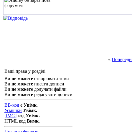
«
Попередн
Ваші права у розділі
Ви
не можете
створювати теми
Ви
не можете
писати дописи
Ви
не можете
долучати файли
Ви
не можете
редагувати дописи
BB-код
є
Увімк.
Усмішки
Увімк.
[IMG]
код
Увімк.
HTML код
Вимк.
Правила форуму