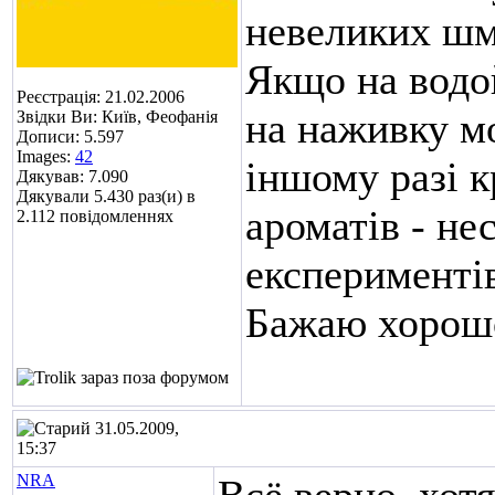
невеликих шма
Якщо на водой
Реєстрація: 21.02.2006
на наживку м
Звідки Ви: Київ, Феофанія
Дописи: 5.597
Images:
42
іншому разі к
Дякував: 7.090
Дякували 5.430 раз(и) в
ароматів - не
2.112 повідомленнях
експерименті
Бажаю хорошо
31.05.2009,
15:37
NRA