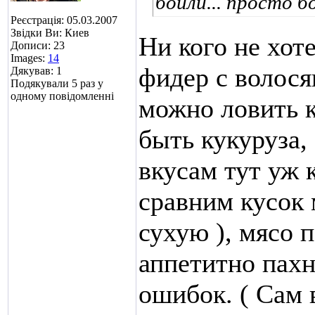
бойли...
просто бо
Реєстрація: 05.03.2007
Звідки Ви: Киев
Ни кого не хот
Дописи: 23
Images:
14
фидер с волося
Дякував: 1
Подякували 5 раз у
одному повідомленні
можно ловить к
быть кукуруза,
вкусам тут уж
сравним кусок 
сухую ), мясо 
аппетитно пахн
ошибок. ( Сам 