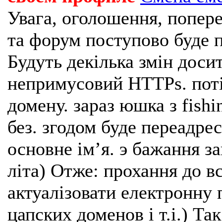
Увага, оголошення, попере
та форум поступово буде п
Будуть декілька змін доси
непримусовий HTTPs. поті
домену. зараз юшка з fishi
без. згодом буде переадрес
основне імʼя. э бажання з
літа) Отже: прохання до в
актуалізовати електронну 
цапских доменов і т.і.) Та