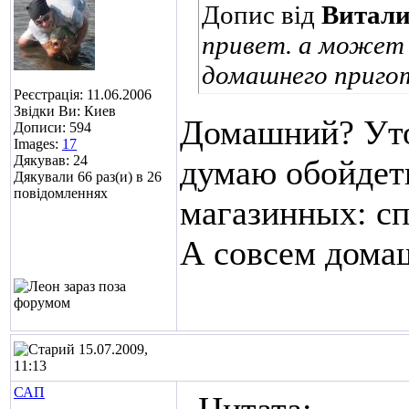
Допис від
Витал
привет. а может
домашнего пригот
Реєстрація: 11.06.2006
Звідки Ви: Киев
Домашний? Уточ
Дописи: 594
Images:
17
Дякував: 24
думаю обойдет
Дякували 66 раз(и) в 26
повідомленнях
магазинных: сп
А совсем домаш
15.07.2009,
11:13
САП