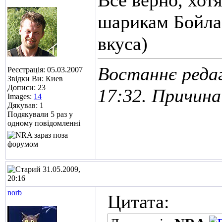
Всё верно, хот
шарикам Бойлам
вкуса)
Востаннє редаг
Реєстрація: 05.03.2007
Звідки Ви: Киев
Дописи: 23
17:32
. Причина
Images:
14
Дякував: 1
Подякували 5 раз у
одному повідомленні
31.05.2009,
20:16
norb
Цитата: