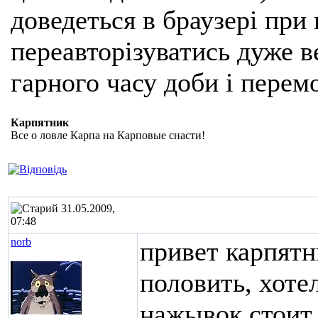
доведеться в браузері при
переавторізуватись дуже ве
гарного часу доби і перем
Карпятник
Все о ловле Карпа на Карповые снасти!
31.05.2009,
07:48
norb
привет карпятн
половить, хотел
нажывок стоит