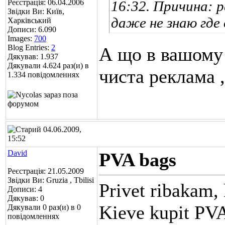
Реєстрація: 06.04.2006
16:32. Причина: 
Звідки Ви: Київ,
даже не знаю где 
Харківський
Дописи: 6.090
Images:
700
Blog Entries:
2
А що в вашому
Дякував: 1.937
Дякували 4.624 раз(и) в
чиста реклама
1.334 повідомленнях
04.06.2009,
15:52
David
PVA bags
Реєстрація: 21.05.2009
Звідки Ви: Gruzia , Tbilisi
Privet ribakam,
Дописи: 4
Дякував: 0
Kieve kupit PV
Дякували 0 раз(и) в 0
повідомленнях