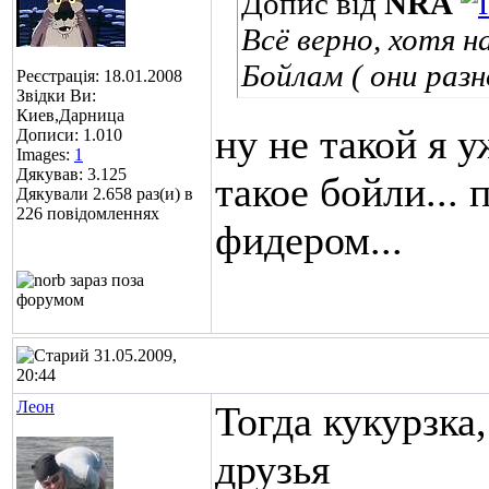
Допис від
NRA
Всё верно, хотя 
Бойлам ( они разн
Реєстрація: 18.01.2008
Звідки Ви:
Киев,Дарница
ну не такой я у
Дописи: 1.010
Images:
1
Дякував: 3.125
такое бойли...
п
Дякували 2.658 раз(и) в
226 повідомленнях
фидером...
31.05.2009,
20:44
Леон
Тогда кукурзка
друзья