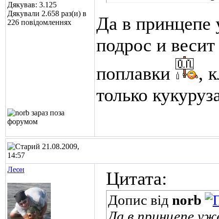
Дякував: 3.125
Дякували 2.658 раз(и) в
Да в принцепе 
226 повідомленнях
подрос и весит
поплавки
, 
только кукуруз
21.08.2009,
14:57
Леон
Цитата:
Допис від
norb
Да в принцепе уж