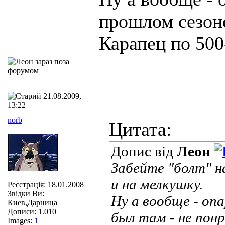
прошлом сезоне
Карапец по 500
21.08.2009,
13:22
norb
Цитата:
Допис від
Леон
Забейте "болт" н
и на мелкушку.
Реєстрація: 18.01.2008
Звідки Ви:
Ну а вообще - оп
Киев,Дарница
Дописи: 1.010
был там - не пон
Images:
1