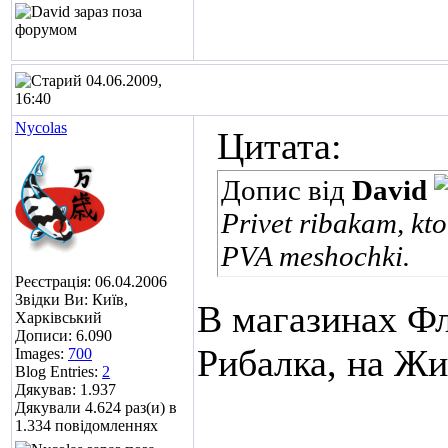
04.06.2009,
16:40
Nycolas
Цитата:
Допис від
David
Privet ribakam, kt
PVA meshochki.
Реєстрація: 06.04.2006
Звідки Ви: Київ,
В магазинах Фл
Харківський
Дописи: 6.090
Рибалка, на Жи
Images:
700
Blog Entries:
2
Дякував: 1.937
Дякували 4.624 раз(и) в
1.334 повідомленнях