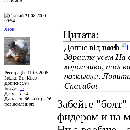
21.08.2009,
09:54
Леон
Цитата:
Допис від
norb
Здрасте усем
На в
коропчика, подс
Реєстрація: 11.06.2006
нажывки. Ловить 
Звідки Ви: Киев
Дописи: 594
Спасибо!
Images:
17
Дякував: 24
Дякували 66 раз(и) в 26
Забейте "болт" 
повідомленнях
фидером и на 
Ну а вообще - 