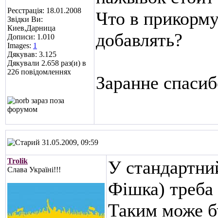
Реєстрація: 18.01.2008
Что в прикорму
Звідки Ви:
Киев,Дарница
добавлять?
Дописи: 1.010
Images:
1
Дякував: 3.125
Дякували 2.658 раз(и) в
226 повідомленнях
Заранне спасиб
31.05.2009, 09:59
Trolik
У стандартни
Слава Україні!!!
Фішка) треба
Таким може б