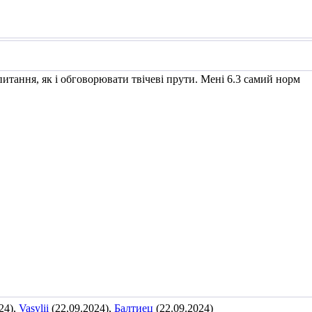
питання, як і обговорювати твічеві прути. Мені 6.3 самий норм
24),
Vasylii
(22.09.2024),
Балтиец
(22.09.2024)