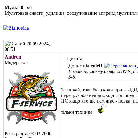
Мульт Клуб
Мультовые снасти, удилища, обслуживание апгрейд мультипли
20.09.2024,
08:51
Andron
Цитата:
Модератор
Допис від
rulet1
В мене на моєму альфасі 800s, т
5-6.
Зазвичай, такє бува коли при закіді 
перегруз або невідповідність шпулі.
ПС якщо хто ще пам'ятає - невка, на н
тільки техника
Реєстрація: 09.03.2006