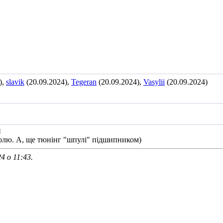
),
slavik
(20.09.2024),
Tegeran
(20.09.2024),
Vasylii
(20.09.2024)
й
ролю. А, ще тюнінг "шпулі" підшипником)
24 о
11:43
.