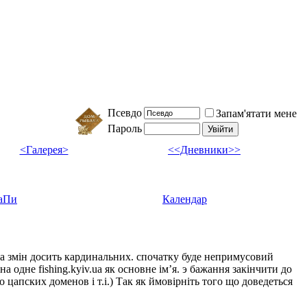
Псевдо
Запам'ятати мене
Пароль
<Галерея>
<<Дневники>>
аПи
Календар
ка змін досить кардинальних. спочатку буде непримусовий
а одне fishing.kyiv.ua як основне імʼя. э бажання закінчити до
цапских доменов і т.і.) Так як ймовірніть того що доведеться