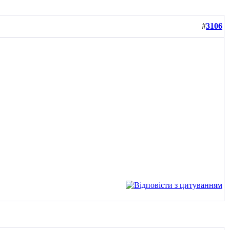
#
3106