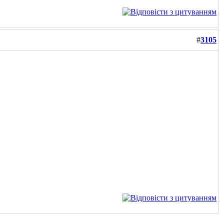
#
3105