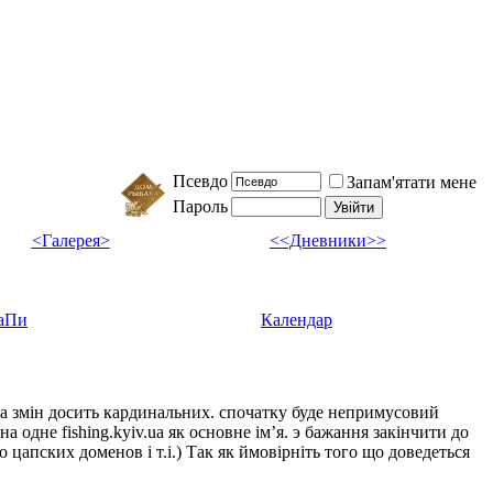
Псевдо
Запам'ятати мене
Пароль
<Галерея>
<<Дневники>>
аПи
Календар
ка змін досить кардинальних. спочатку буде непримусовий
а одне fishing.kyiv.ua як основне імʼя. э бажання закінчити до
цапских доменов і т.і.) Так як ймовірніть того що доведеться