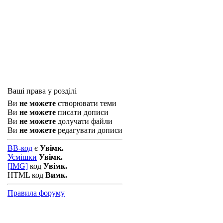
Ваші права у розділі
Ви
не можете
створювати теми
Ви
не можете
писати дописи
Ви
не можете
долучати файли
Ви
не можете
редагувати дописи
BB-код
є
Увімк.
Усмішки
Увімк.
[IMG]
код
Увімк.
HTML код
Вимк.
Правила форуму