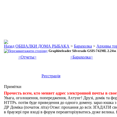
ОБЩАЛКИ ДОМА РЫБАКА
>
Барахолка
>
Архивы то
Graphiteleader Silverado GSIS-742ML 2.24м 
<Отчеты>
<Барахолка>
Реєстрація
Примітки
Прочесть всем, кто меняет адрес электронной почты в сво
Увага, оголошення, попередження, Ахтунг! Друзі, домік та фо
HTTPs. потім буде приведення до одного домену. зараз юшка з fi
ДР Доміка (початок літа) Отже: прохання до всіх ЗГАДАТИ свої
в браузері при вході в форум переавторізуватись дуже велика. f