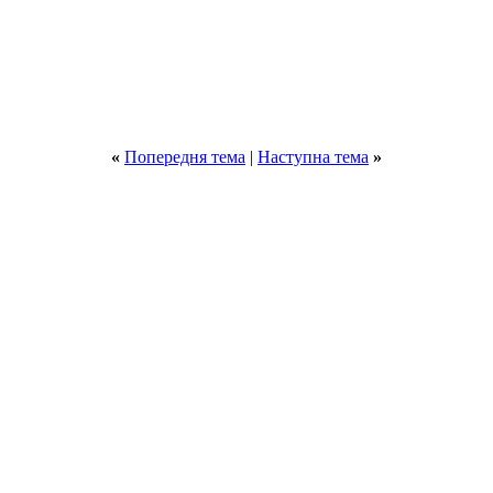
«
Попередня тема
|
Наступна тема
»