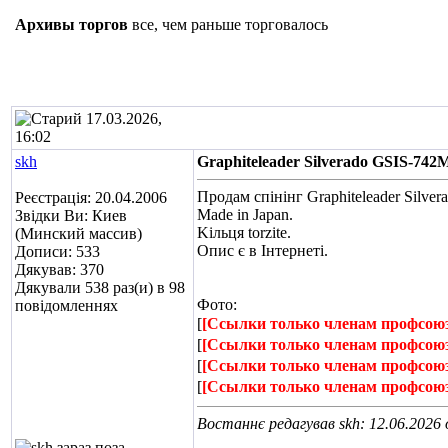
Архивы торгов
все, чем раньше торговалось
17.03.2026,
16:02
skh
Graphiteleader Silverado GSIS-742
Продам спінінг Graphiteleader Silve
Реєстрація: 20.04.2006
Made in Japan.
Звідки Ви: Киев
Kільця torzite.
(Минский массив)
Опис є в Інтернеті.
Дописи: 533
Дякував: 370
Дякували 538 раз(и) в 98
Фото:
повідомленнях
[
[Ссылки только членам профсою
[
[Ссылки только членам профсою
[
[Ссылки только членам профсою
[
[Ссылки только членам профсою
Востаннє редагував skh: 12.06.2026