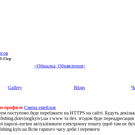
ргов
3-15гр
<Общалка, Объявления>
Gallery
Blogs
Ч
ем профиле
Смена емейлов
рум поступово буде переїзжати на HTTPS на сайті. Будуть декіль
shing.(kiev|org|kyiv).ua з www та без. згодом буде переадресация н
 паролі-логіни актуалізовати електронну пошту (щоб там не було 
ishing.kyiv.ua Всім гарного часу доби і перемоги