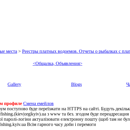
ые места
>
Реестры платных водоемов. Отчеты о рыбалках с пла
<Общалка, Объявления>
Gallery
Blogs
Ч
ем профиле
Смена емейлов
рум поступово буде переїзжати на HTTPS на сайті. Будуть декіль
shing.(kiev|org|kyiv).ua з www та без. згодом буде переадресация н
 паролі-логіни актуалізовати електронну пошту (щоб там не було 
ishing.kyiv.ua Всім гарного часу доби і перемоги