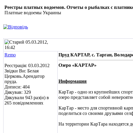
Реестры платных водоемов. Отчеты о рыбалках с платник
Платные водоемы Украины
05.03.2012,
16:42
Remo
Пруд КАРТАР, с. Тарган, Володар
Озеро «КАРТАР»
Реєстрація: 03.03.2012
Звідки Ви: Белая
Церковь.Арендатор
Информация
пруда.
Дописи: 404
КарТар - одно из крупнейших спорт
Дякував: 329
озеро представляет собой невероятн
Дякували 943 раз(и) в
265 повідомленнях
КарТар - место для спортивной кар
поделиться со своими друзьями селф
На территории КарТара находятся д