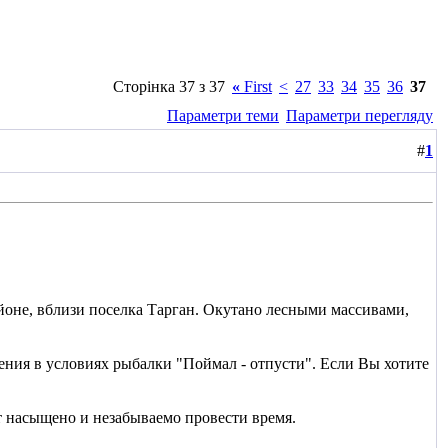
Сторінка 37 з 37
«
First
<
27
33
34
35
36
37
Параметри теми
Параметри перегляду
#
1
йоне, вблизи поселка Тарган. Окутано лесными массивами,
ения в условиях рыбалки "Поймал - отпусти". Если Вы хотите
т насыщено и незабываемо провести время.