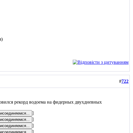
я)
#
722
новился рекорд водоема на фидерных двухдневных
]
]
]
]