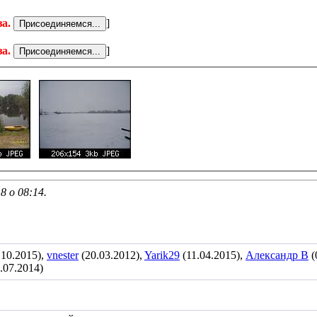
за.
]
за.
]
18 о
08:14
.
.10.2015),
vnester
(20.03.2012),
Yarik29
(11.04.2015),
Александр В
(
.07.2014)