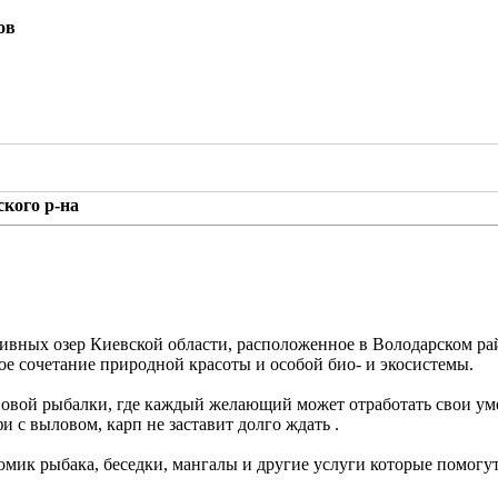
ов
ского р-на
ивных озер Киевской области, расположенное в Володарском ра
ое сочетание природной красоты и особой био- и экосистемы.
повой рыбалки, где каждый желающий может отработать свои ум
и с выловом, карп не заставит долго ждать .
омик рыбака, беседки, мангалы и другие услуги которые помогу