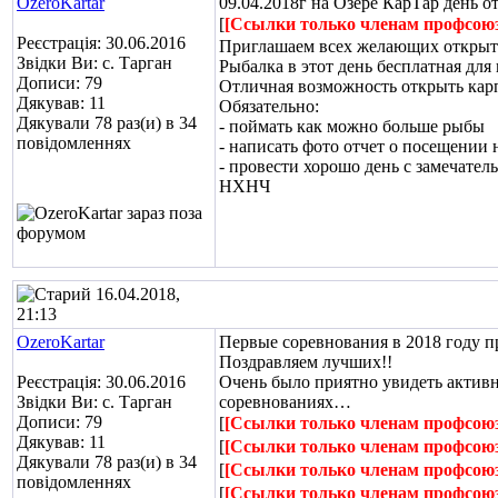
OzeroKartar
09.04.2018г на Озере КарТар день о
[
[Ссылки только членам профсою
Реєстрація: 30.06.2016
Приглашаем всех желающих открыть 
Звідки Ви: с. Тарган
Рыбалка в этот день бесплатная для
Дописи: 79
Отличная возможность открыть кар
Дякував: 11
Обязательно:
Дякували 78 раз(и) в 34
- поймать как можно больше рыбы
повідомленнях
- написать фото отчет о посещении
- провести хорошо день с замечате
НХНЧ
16.04.2018,
21:13
OzeroKartar
Первые соревнования в 2018 году 
Поздравляем лучших!!
Реєстрація: 30.06.2016
Очень было приятно увидеть активн
Звідки Ви: с. Тарган
соревнованиях…
Дописи: 79
[
[Ссылки только членам профсою
Дякував: 11
[
[Ссылки только членам профсою
Дякували 78 раз(и) в 34
[
[Ссылки только членам профсою
повідомленнях
[
[Ссылки только членам профсою