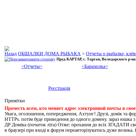
ОБЩАЛКИ ДОМА РЫБАКА
>
Отчеты о рыбалке, клёв
Пруд КАРТАР, с. Тарган, Володарского р-на
<Отчеты>
<Барахолка>
Реєстрація
Примітки
Прочесть всем, кто меняет адрес электронной почты в сво
Увага, оголошення, попередження, Ахтунг! Друзі, домік та фо
HTTPs. потім буде приведення до одного домену. зараз юшка з fi
ДР Доміка (початок літа) Отже: прохання до всіх ЗГАДАТИ свої
в браузері при вході в форум переавторізуватись дуже велика. f