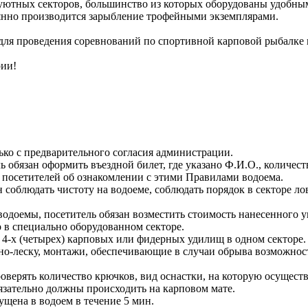
 уютных секторов, большинство из которых оборудованы удобны
оянно производится зарыбление трофейными экземплярами.
для проведения соревнований по спортивной карповой рыбалке 
рии!
ько с предварительного согласия администрации.
 обязан оформить въездной билет, где указано Ф.И.О., количест
я посетителей об ознакомлении с этими Правилами водоема.
 соблюдать чистоту на водоеме, соблюдать порядок в секторе л
водоемы, посетитель обязан возместить стоимость нанесенного у
о в специально оборудованном секторе.
ее 4-х (четырех) карповых или фидерных удилищ в одном секто
оно-леску, монтажи, обеспечивающие в случаи обрыва возможност
оверять количество крючков, вид оснастки, на которую осуществ
бязательно должны происходить на карповом мате.
щена в водоем в течение 5 мин.