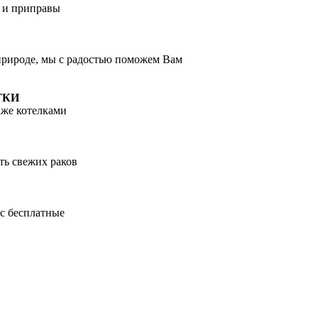
и и приправы
 природе, мы с радостью поможем Вам
ТКИ
аже котелками
ть свежих раков
ас бесплатные