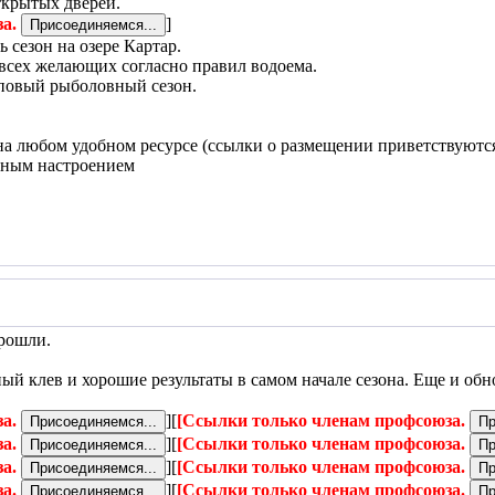
ткрытых дверей.
за.
]
сезон на озере Картар.
 всех желающих согласно правил водоема.
повый рыболовный сезон.
 на любом удобном ресурсе (ссылки о размещении приветствуютс
льным настроением
прошли.
ый клев и хорошие результаты в самом начале сезона. Еще и об
за.
][
[Ссылки только членам профсоюза.
за.
][
[Ссылки только членам профсоюза.
за.
][
[Ссылки только членам профсоюза.
за.
][
[Ссылки только членам профсоюза.