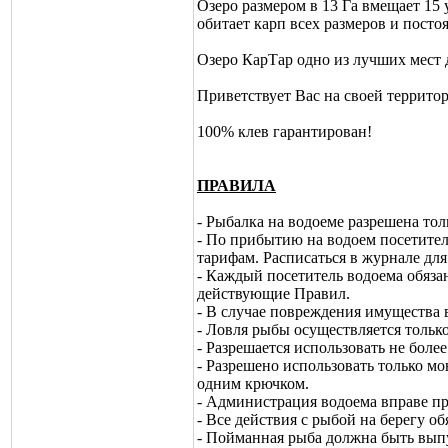
Озеро размером в 13 Га вмещает 15
обитает карп всех размеров и пост
Озеро КарТар одно из лучших мест 
Приветствует Вас на своей террито
100% клев гарантирован!
ПРАВИЛА
- Рыбалка на водоеме разрешена тол
- По прибытию на водоем посетитель
тарифам. Расписаться в журнале дл
- Каждый посетитель водоема обязан
действующие Правил.
- В случае повреждения имущества 
- Ловля рыбы осуществляется тольк
- Разрешается использовать не бол
- Разрешено использовать только м
одним крючком.
- Администрация водоема вправе пр
- Все действия с рыбой на берегу о
- Пойманная рыба должна быть выпу