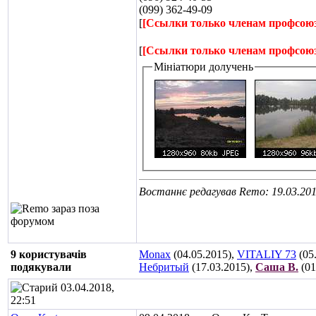
(099) 362-49-09
[
[Ссылки только членам профсою
[
[Ссылки только членам профсою
Мініатюри долучень
Востаннє редагував Remo: 19.03.20
9 користувачів
Monax
(04.05.2015),
VITALIY 73
(05
подякували
Небритый
(17.03.2015),
Саша В.
(01
03.04.2018,
22:51