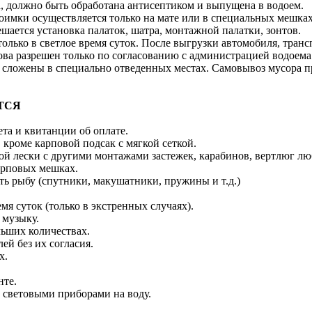
а, должно быть обработана антисептиком и выпущена в водоем.
оимки осуществляется только на мате или в специальных мешках
ешается установка палаток, шатра, монтажной палатки, зонтов.
 только в светлое время суток. После выгрузки автомобиля, тран
лова разрешен только по согласованию с администрацией водоем
 сложены в специально отведенных местах. Самовывоз мусора п
ТСЯ
ета и квитанции об оплате.
 кроме карповой подсак с мягкой сеткой.
ой лески с другими монтажами застежек, карабинов, вертлюг лю
карповых мешках.
ть рыбу (спутники, макушатники, пружины и т.д.)
мя суток (только в экстренных случаях).
 музыку.
льших количествах.
лей без их согласия.
х.
нте.
 световыми приборами на воду.