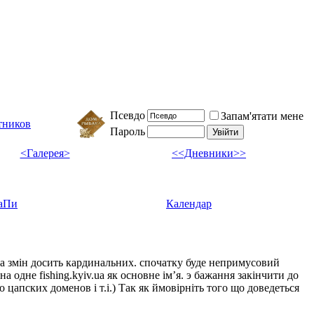
Псевдо
Запам'ятати мене
тников
Пароль
<Галерея>
<<Дневники>>
аПи
Календар
ка змін досить кардинальних. спочатку буде непримусовий
а одне fishing.kyiv.ua як основне імʼя. э бажання закінчити до
цапских доменов і т.і.) Так як ймовірніть того що доведеться