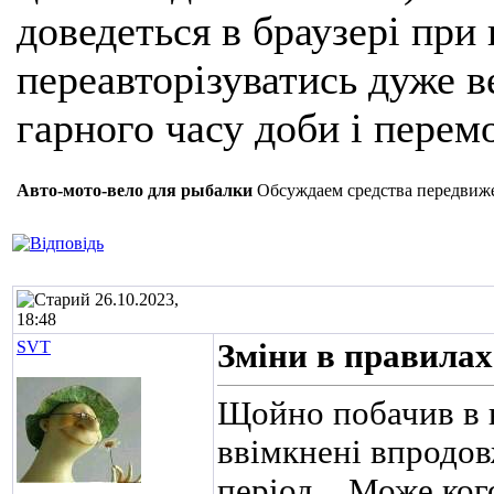
доведеться в браузері при
переавторізуватись дуже ве
гарного часу доби і перем
Авто-мото-вело для рыбалки
Обсуждаем средства передвиж
26.10.2023,
18:48
SVT
Зміни в правилах.
Щойно побачив в 
ввімкнені впродовж
період....Може ког