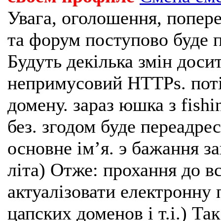
Увага, оголошення, попере
та форум поступово буде п
Будуть декілька змін доси
непримусовий HTTPs. поті
домену. зараз юшка з fishi
без. згодом буде переадрес
основне імʼя. э бажання з
літа) Отже: прохання до в
актуалізовати електронну 
цапских доменов і т.і.) Та