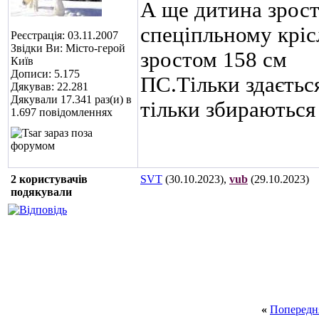
А ще дитина зрост
спеціпльному кріс
Реєстрація: 03.11.2007
Звідки Ви: Місто-герой
зростом 158 см
Київ
Дописи: 5.175
ПС.Тільки здаєтьс
Дякував: 22.281
Дякували 17.341 раз(и) в
тільки збираються
1.697 повідомленнях
2 користувачів
SVT
(30.10.2023),
vub
(29.10.2023)
подякували
«
Попередн