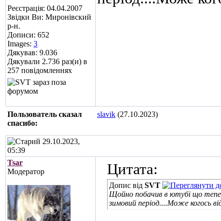
Реєстрація: 04.04.2007
Звідки Ви: Миронівский
р-н.
Дописи: 652
Images:
3
Дякував: 9.036
Дякували 2.736 раз(и) в
257 повідомленнях
Пользователь сказал
slavik
(27.10.2023)
cпасибо:
29.10.2023,
05:39
Tsar
Цитата:
Модератор
Допис від
SVT
Щойно побачив в ютубі що тепер
зимовий період....Може когось ві