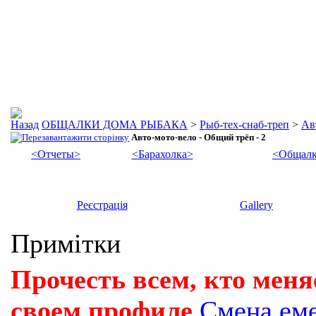
ОБЩАЛКИ ДОМА РЫБАКА
>
Рыб-тех-снаб-треп
>
Ав
Авто-мото-вело - Общий трёп - 2
<Отчеты>
<Барахолка>
<Общалк
Реєстрація
Gallery
Примітки
Прочесть всем, кто меня
своем профиле
Смена ем