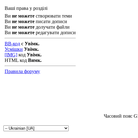
Ваші права у розділі
Ви
не можете
створювати теми
Ви
не можете
писати дописи
Ви
не можете
долучати файли
Ви
не можете
редагувати дописи
BB-код
є
Увімк.
Усмішки
Увімк.
[IMG]
код
Увімк.
HTML код
Вимк.
Правила форуму
Часовий пояс G