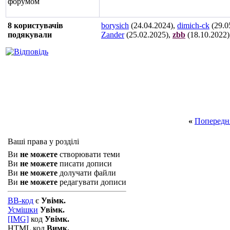
8 користувачів
borysich
(24.04.2024),
dimich-ck
(29.0
подякували
Zander
(25.02.2025),
zbb
(18.10.2022)
«
Попередн
Ваші права у розділі
Ви
не можете
створювати теми
Ви
не можете
писати дописи
Ви
не можете
долучати файли
Ви
не можете
редагувати дописи
BB-код
є
Увімк.
Усмішки
Увімк.
[IMG]
код
Увімк.
HTML код
Вимк.