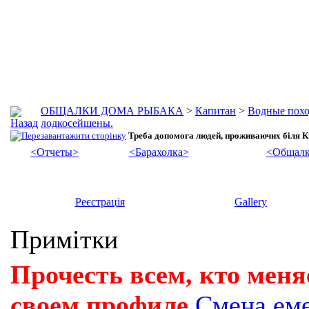
ОБЩАЛКИ ДОМА РЫБАКА
>
Капитан
>
Водные похо
лодкосейшены.
Треба допомога людей, проживаючих біля К
<Отчеты>
<Барахолка>
<Общалк
Реєстрація
Gallery
Примітки
Прочесть всем, кто меня
своем профиле
Смена ем