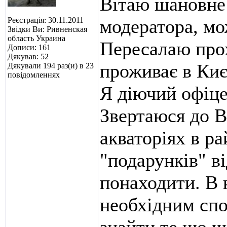
Вітаю шановне
Реєстрація: 30.11.2011
модератора, мо
Звідки Ви: Ривненская
область Украина
Пересалаю прох
Дописи: 161
Дякував: 52
проживає в Киє
Дякували 194 раз(и) в 23
повідомленнях
Я діючий офіце
Звертаюся до В
акваторіях в р
"подарунків" ві
понаходити. В н
необхідним спо