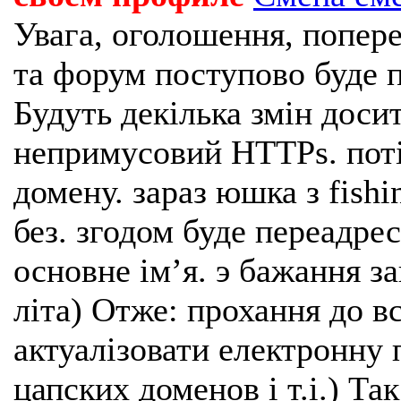
Увага, оголошення, попере
та форум поступово буде п
Будуть декілька змін доси
непримусовий HTTPs. поті
домену. зараз юшка з fishi
без. згодом буде переадрес
основне імʼя. э бажання з
літа) Отже: прохання до в
актуалізовати електронну 
цапских доменов і т.і.) Та