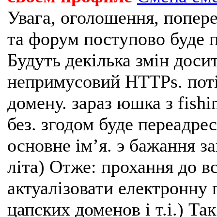
Увага, оголошення, попере
та форум поступово буде п
Будуть декілька змін доси
непримусовий HTTPs. поті
домену. зараз юшка з fishi
без. згодом буде переадрес
основне імʼя. э бажання з
літа) Отже: прохання до в
актуалізовати електронну 
цапских доменов і т.і.) Та