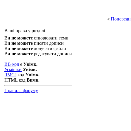
«
Попередн
Ваші права у розділі
Ви
не можете
створювати теми
Ви
не можете
писати дописи
Ви
не можете
долучати файли
Ви
не можете
редагувати дописи
BB-код
є
Увімк.
Усмішки
Увімк.
[IMG]
код
Увімк.
HTML код
Вимк.
Правила форуму