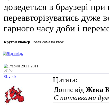
доведеться в браузері при
переавторізуватись дуже ве
гарного часу доби і перем
Крутой квокер
Ловля сома на квок
28.11.2011,
07:40
Slav_ok
Цитата:
Допис від
Жека К
С поплавками дум