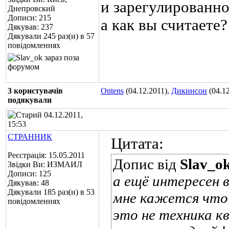
и зарегулированно
Днепровский
Дописи: 215
а как вы считаете?
Дякував: 237
Дякували 245 раз(и) в 57
повідомленнях
3 користувачів
Ontens
(04.12.2011),
Дикинсон
(04.12
подякували
04.12.2011,
15:53
СТРАННИК
Цитата:
Реєстрація: 15.05.2011
Допис від
Slav_o
Звідки Ви: ИЗМАИЛ
Дописи: 125
а ещё интересен 
Дякував: 48
Дякували 185 раз(и) в 53
мне кажется что 
повідомленнях
это не техника кв