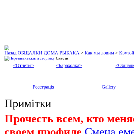
ОБЩАЛКИ ДОМА РЫБАКА
>
Как мы ловим
>
Крутой
Снасти
<Отчеты>
<Барахолка>
<Общалк
Реєстрація
Gallery
Примітки
Прочесть всем, кто меня
своем профиле
Смена ем