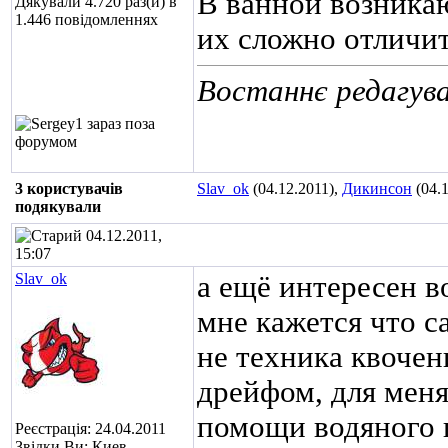
В ванной возникаю
Дякували 4.720 раз(и) в
1.446 повідомленнях
их сложно отличит
Востаннє редагува
3 користувачів
Slav_ok
(04.12.2011),
Дикинсон
(04.1
подякували
04.12.2011,
15:07
Slav_ok
а ещё интересен в
мне кажется что с
не техника квочен
дрейфом, для меня
помощи водяного 
Реєстрація: 24.04.2011
Звідки Ви: Киев,