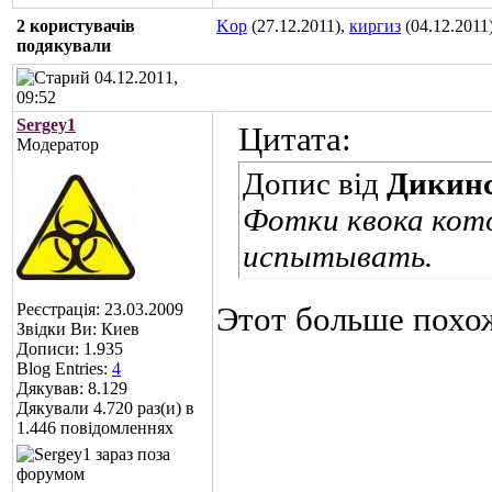
2 користувачів
Kop
(27.12.2011),
киргиз
(04.12.2011
подякували
04.12.2011,
09:52
Sergey1
Цитата:
Модератор
Допис від
Дикин
Фотки квока кот
испытывать.
Реєстрація: 23.03.2009
Этот больше похо
Звідки Ви: Киев
Дописи: 1.935
Blog Entries:
4
Дякував: 8.129
Дякували 4.720 раз(и) в
1.446 повідомленнях