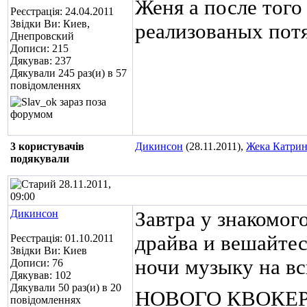
Женя а после того
Реєстрація: 24.04.2011
Звідки Ви: Киев,
реализованых пот
Днепровский
Дописи: 215
Дякував: 237
Дякували 245 раз(и) в 57
повідомленнях
3 користувачів
Дикинсон
(28.11.2011),
Жека Катрин
подякували
28.11.2011,
09:00
Дикинсон
Завтра у знакомого
драйва и вешайтес
Реєстрація: 01.10.2011
Звідки Ви: Киев
ночи музыку на в
Дописи: 76
Дякував: 102
Дякували 50 раз(и) в 20
НОВОГО КВОКЕР
повідомленнях