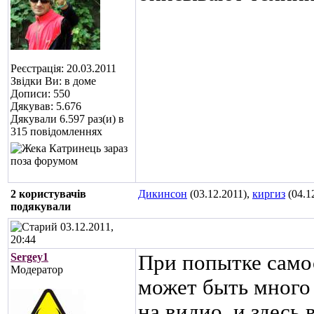
Реєстрація: 20.03.2011
Звідки Ви: в доме
Дописи: 550
Дякував: 5.676
Дякували 6.597 раз(и) в
315 повідомленнях
2 користувачів
Дикинсон
(03.12.2011),
киргиз
(04.1
подякували
03.12.2011,
20:44
Sergey1
При попытке само
Модератор
может быть много 
на видио, и здесь