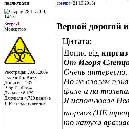
подякували
сомяра
(21.10.2013)
28.11.2011,
14:23
Sergey1
Верной дорогой 
Модератор
Цитата:
Допис від
киргиз
От Игоря Слепц
Очень интересно.
Реєстрація: 23.03.2009
Звідки Ви: Киев
Но не совсем поня
Дописи: 1.935
Blog Entries:
4
фале и на тюльпа
Дякував: 8.129
Дякували 4.720 раз(и) в
Я использовал Не
1.446 повідомленнях
тормоз (НЕ трещ
то катуха враша