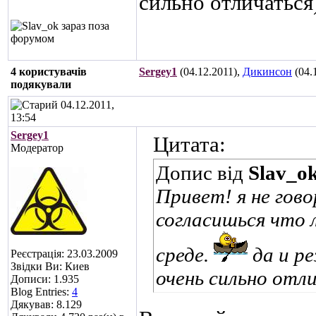
сильно отличаться
4 користувачів
Sergey1
(04.12.2011),
Дикинсон
(04.
подякували
04.12.2011,
13:54
Sergey1
Цитата:
Модератор
Допис від
Slav_o
Привет! я не гов
согласишься что 
среде.
да и р
Реєстрація: 23.03.2009
Звідки Ви: Киев
очень сильно отл
Дописи: 1.935
Blog Entries:
4
Дякував: 8.129