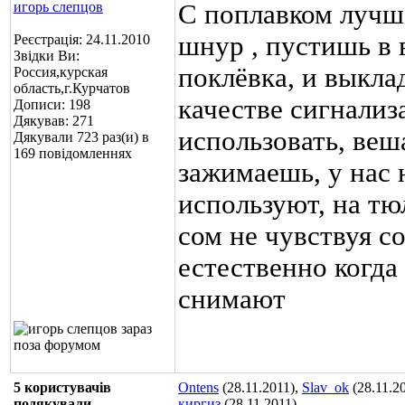
игорь слепцов
С поплавком лучше
шнур , пустишь в в
Реєстрація: 24.11.2010
Звідки Ви:
поклёвка, и выкла
Россия,курская
область,г.Курчатов
качестве сигнали
Дописи: 198
Дякував: 271
использовать, веш
Дякували 723 раз(и) в
169 повідомленнях
зажимаешь, у нас 
используют, на тю
сом не чувствуя с
естественно когда
снимают
5 користувачів
Ontens
(28.11.2011),
Slav_ok
(28.11.2
подякували
киргиз
(28.11.2011)