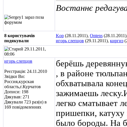
Востаннє редагува
8 користувачів
Kop
(28.11.2011),
Ontens
(28.11.2011)
подякували
игорь слепцов
(29.11.2011),
киргиз
(
29.11.2011,
08:06
игорь слепцов
берёшь деревянну
, в районе тюльпа
Реєстрація: 24.11.2010
Звідки Ви:
обхватывала коне
Россия,курская
область,г.Курчатов
зажимаешь леску.И
Дописи: 198
Дякував: 271
легко сматывает л
Дякували 723 раз(и) в
169 повідомленнях
пришепки, катуху 
было бороды. На б