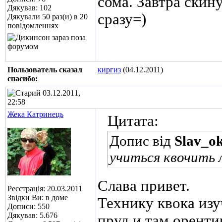
сома. Завтра скину
Дякував: 102
сразу=)
Дякували 50 раз(и) в 20
повідомленнях
Пользователь сказал
киргиз
(04.12.2011)
cпасибо:
03.12.2011,
22:58
Жека Катринець
Цитата:
Допис від
Slav_o
учиться квочить л
Слава привет.
Реєстрація: 20.03.2011
Звідки Ви: в доме
Технику квока изу
Дописи: 550
Дякував: 5.676
пруд и там оренти