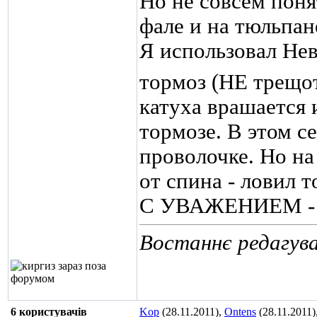
Но не совсем поня
фале и на тюльпан
Я использовал Не
тормоз (НЕ трещо
катуха врашается
тормозе. В этом с
проволочке. Но на
от спина - ловил т
С УВАЖЕНИЕМ - 
Востаннє редагува
6 користувачів
Kop
(28.11.2011),
Ontens
(28.11.2011)