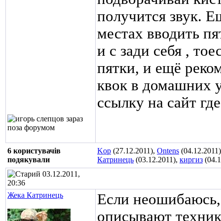
получится звук. Е
местах вводить пя
и с зади себя , то
пятки, и ещё рек
квок в домашних у
ссылку на сайт где
6 користувачів
Kop
(27.12.2011),
Ontens
(04.12.2011
подякували
Катринець
(03.12.2011),
киргиз
(04.1
03.12.2011,
20:36
Жека Катринець
Если неошибаюсь,
описывают техник