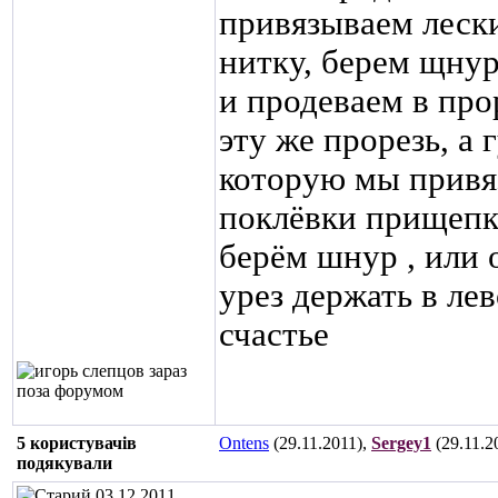
привязываем леск
нитку, берем щнур
и продеваем в про
эту же прорезь, а
которую мы привяз
поклёвки прищепка
берём шнур , или о
урез держать в ле
счастье
5 користувачів
Ontens
(29.11.2011),
Sergey1
(29.11.2
подякували
03.12.2011,