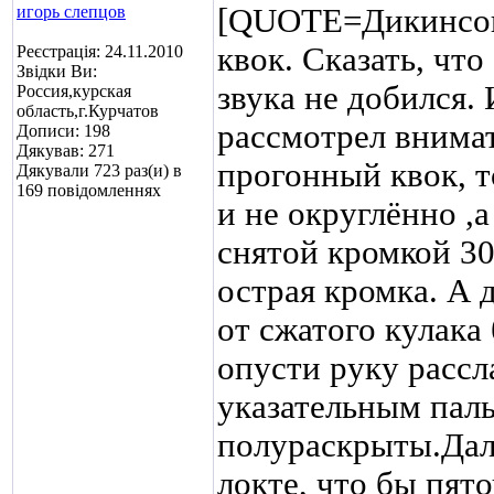
игорь слепцов
[QUOTE=Дикинсон;
квок. Сказать, что
Реєстрація: 24.11.2010
Звідки Ви:
звука не добился.
Россия,курская
область,г.Курчатов
рассмотрел внима
Дописи: 198
Дякував: 271
прогонный квок, то
Дякували 723 раз(и) в
169 повідомленнях
и не округлённо ,
снятой кромкой 30
острая кромка. А 
от сжатого кулака
опусти руку рассл
указательным пал
полураскрыты.Дал
локте, что бы пят