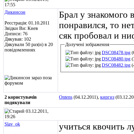
17:55
Дикинсон
Брал у знакомого в
понравился, то нет
Реєстрація: 01.10.2011
Звідки Ви: Киев
сяк пробовал и ни
Дописи: 76
Дякував: 102
Дякували 50 раз(и) в 20
Долучені зображення
повідомленнях
DSC08478.jpg
(
DSC08480.jpg
(
DSC08482.jpg
(
2 користувачів
Ontens
(04.12.2011),
киргиз
(03.12.20
подякували
03.12.2011,
19:26
Slav_ok
учиться квочить л