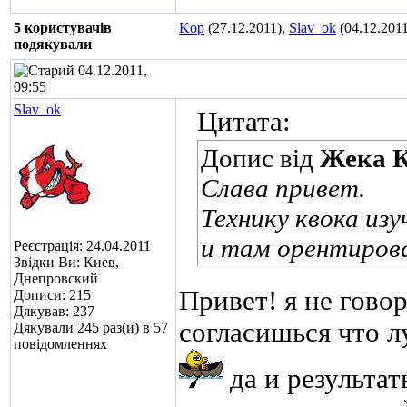
5 користувачів
Kop
(27.12.2011),
Slav_ok
(04.12.201
подякували
04.12.2011,
09:55
Slav_ok
Цитата:
Допис від
Жека К
Слава привет.
Технику квока изу
и там орентирова
Реєстрація: 24.04.2011
Звідки Ви: Киев,
Днепровский
Привет! я не гово
Дописи: 215
Дякував: 237
согласишься что л
Дякували 245 раз(и) в 57
повідомленнях
да и результат