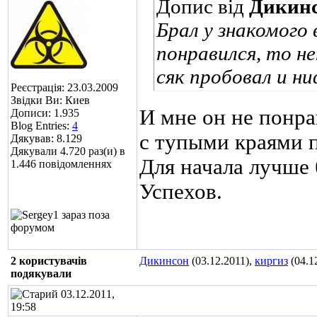
Допис від
Дикин
Брал у знакомого 
понравился, то не
сяк пробовал и ни
Реєстрація: 23.03.2009
Звідки Ви: Киев
И мне он не понра
Дописи: 1.935
Blog Entries:
4
с тупыми краями п
Дякував: 8.129
Дякували 4.720 раз(и) в
Для начала лучше
1.446 повідомленнях
Успехов
.
2 користувачів
Дикинсон
(03.12.2011),
киргиз
(04.1
подякували
03.12.2011,
19:58