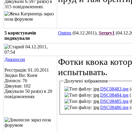
Дякували 6.597 раз(и) в
315 повідомленнях
5 користувачів
Ontens
(04.12.2011),
Sergey1
(04.12.2
подякували
04.12.2011,
07:54
Дикинсон
Фотки квока кото
испытывать.
Реєстрація: 01.10.2011
Звідки Ви: Киев
Дописи: 76
Долучені зображення
Дякував: 102
DSC08483.jpg
(
Дякували 50 раз(и) в 20
DSC08484.jpg
(
повідомленнях
DSC08485.jpg
(
DSC08486.jpg
(