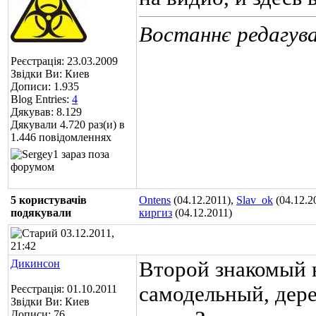
Востаннє редагува
Реєстрація: 23.03.2009
Звідки Ви: Киев
Дописи: 1.935
Blog Entries:
4
Дякував: 8.129
Дякували 4.720 раз(и) в
1.446 повідомленнях
5 користувачів
Ontens
(04.12.2011),
Slav_ok
(04.12.2
подякували
киргиз
(04.12.2011)
03.12.2011,
21:42
Дикинсон
Второй знакомый 
самодельный, дер
Реєстрація: 01.10.2011
Звідки Ви: Киев
Дописи: 76