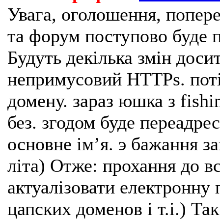
Увага, оголошення, попере
та форум поступово буде п
Будуть декілька змін доси
непримусовий HTTPs. поті
домену. зараз юшка з fishi
без. згодом буде переадрес
основне імʼя. э бажання з
літа) Отже: прохання до в
актуалізовати електронну 
цапских доменов і т.і.) Та