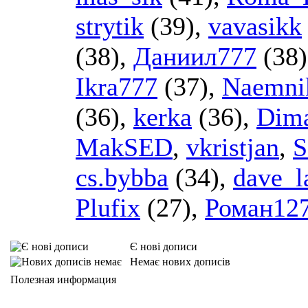
strytik
(39),
vavasikk
(38),
Даниил777
(38
Ikra777
(37),
Naemni
(36),
kerka
(36),
Dim
MakSED
,
vkristjan
,
S
cs.bybba
(34),
dave_l
Plufix
(27),
Роман12
Є нові дописи
Немає нових дописів
Полезная информация