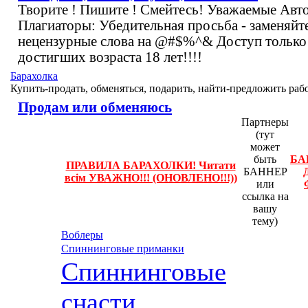
Творите ! Пишите ! Смейтесь! Уважаемые Авт
Плагиаторы: Убедительная просьба - заменяйт
нецензурные слова на @#$%^& Доступ только
достигших возраста 18 лет!!!!
Барахолка
Купить-продать, обменяться, подарить, найти-предложить рабо
Продам или обменяюсь
Партнеры
(тут
может
быть
БА
ПРАВИЛА БАРАХОЛКИ! Читати
БАННЕР
всім УВАЖНО!!! (ОНОВЛЕНО!!!))
или
ссылка на
вашу
тему)
Воблеры
Спиннинговые приманки
Спиннинговые
снасти