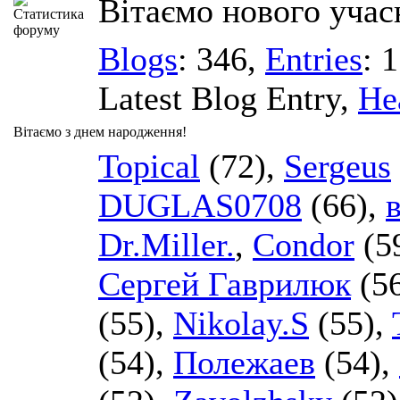
Вітаємо нового учас
Blogs
: 346,
Entries
: 
Latest Blog Entry,
He
Вітаємо з днем народження!
Topical
(72),
Sergeus
DUGLAS0708
(66),
Dr.Miller.
,
Condor
(5
Сергей Гаврилюк
(5
(55),
Nikolay.S
(55),
(54),
Полежаев
(54),