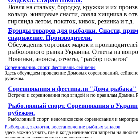
Олдскул. Старая Школа.
Ловля на стальку, бородку, кружки и их произ
кольцо, живцовые снасти, ловля хищника в отв
гирлянда летом, покаток, кивок, резинка и т.д.
Брэнды товаров для рыбалки. Снасти, при
снаряжение. Производители.
Обсуждения торговых марок и производителе
рыболовного рынка Украины. Ответы на вопро
Новинки, анонсы, отчеты, "разбор полетов"
Соревнования, спорт, фестивали, сейшены
Здесь обсуждаем проведение Домовых соревнований, сейшенов
рубежом.
Соревнования и фестивали "Дома рыбака"
Встречи и соревнования под эгидой и по правилам Домика 
Рыболовный спорт. Соревнования в Украине
рубежом.
Рыболовный спорт, недомиковские соревнования и меропри
Рыбохрана, экология, восстановление рыбных запасов
здесь можно узнать, где и когда начинаются запреты на люби
отловочные, разрешительные документы.