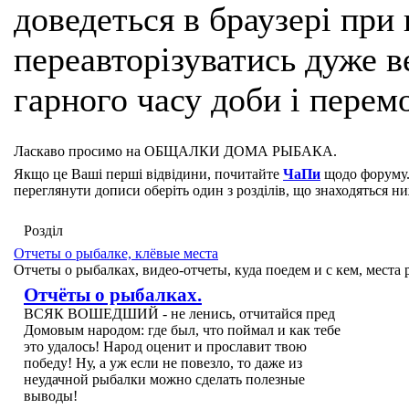
доведеться в браузері при
переавторізуватись дуже ве
гарного часу доби і перем
Ласкаво просимо на ОБЩАЛКИ ДОМА РЫБАКА.
Якщо це Ваші перші відвідини, почитайте
ЧаПи
щодо форуму.
переглянути дописи оберіть один з розділів, що знаходяться н
Розділ
Отчеты о рыбалке, клёвые места
Отчеты о рыбалках, видео-отчеты, куда поедем и с кем, места
Отчёты о рыбалках.
ВСЯК ВОШЕДШИЙ - не ленись, отчитайся пред
Домовым народом: где был, что поймал и как тебе
это удалось! Народ оценит и прославит твою
победу! Ну, а уж если не повезло, то даже из
неудачной рыбалки можно сделать полезные
выводы!