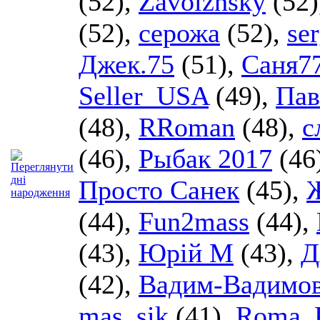
(52),
Zavolzhsky
(52
(52),
серожа
(52),
se
Джек.75
(51),
Саня7
Seller_USA
(49),
Пав
(48),
RRoman
(48),
с
(46),
Рыбак 2017
(46
Просто Санек
(45),
(44),
Fun2mass
(44),
(43),
Юрій М
(43),
Д
(42),
Вадим-Вадимо
mas_sik
(41),
Roma_