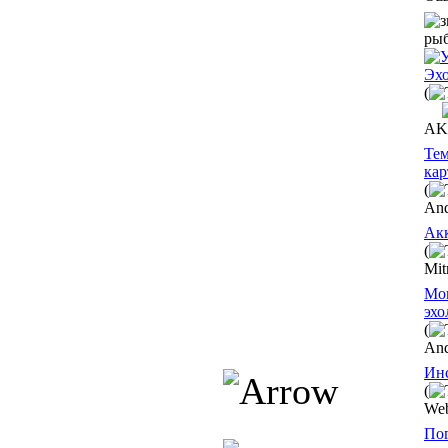
Эхо
(
AK
Тем
кар
(
An
Акк
(
Mit
Мон
эхо
(
An
Инс
(
Web
Пог