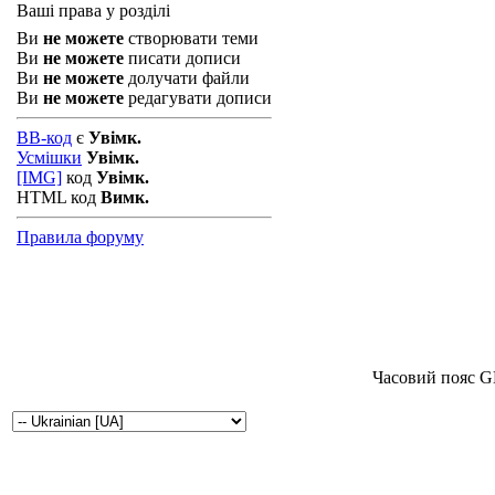
Ваші права у розділі
Ви
не можете
створювати теми
Ви
не можете
писати дописи
Ви
не можете
долучати файли
Ви
не можете
редагувати дописи
BB-код
є
Увімк.
Усмішки
Увімк.
[IMG]
код
Увімк.
HTML код
Вимк.
Правила форуму
Часовий пояс G