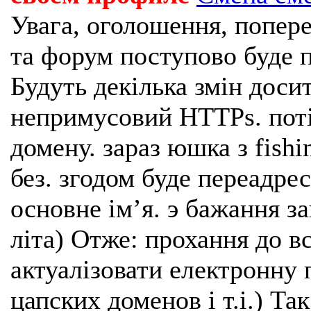
Увага, оголошення, попере
та форум поступово буде п
Будуть декілька змін доси
непримусовий HTTPs. поті
домену. зараз юшка з fishi
без. згодом буде переадрес
основне імʼя. э бажання з
літа) Отже: прохання до в
актуалізовати електронну 
цапских доменов і т.і.) Та