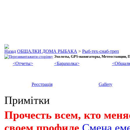
ОБЩАЛКИ ДОМА РЫБАКА
>
Рыб-тех-снаб-треп
Эхолоты, GPS-навигаторы, Метеостанции, П
<Отчеты>
<Барахолка>
<Общалк
Реєстрація
Gallery
Примітки
Прочесть всем, кто меня
своем профиле
Смена ем