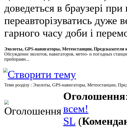
доведеться в браузері при
переавторізуватись дуже ве
гарного часу доби і перем
Эхолоты, GPS-навигаторы, Метеостанции, Предсказатели 
Обсуждение эхолотов, навигаторов, метео- и погодных станци
приборами...
Теми розділу
: Эхолоты, GPS-навигаторы, Метеостанции, Пред
Оголошення
всем!
SL
(
Коменда