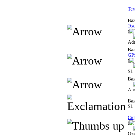
Те
Ва
Эхо
(
Ad
Ва
GP
(
SL
Ва
An
Ва
SL
Ск
(
Оz