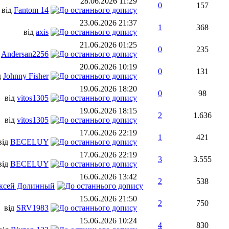
28.06.2026
11:29
0
157
від
Fantom 14
23.06.2026
21:37
1
368
від
axis
21.06.2026
01:25
0
235
д
Andersan2256
20.06.2026
10:19
0
131
д
Johnny Fisher
19.06.2026
18:20
0
98
від
vitos1305
19.06.2026
18:15
2
1.636
від
vitos1305
17.06.2026
22:19
1
421
від
BECELUY
17.06.2026
22:19
3
3.555
від
BECELUY
16.06.2026
13:42
2
538
ксей Долинный
15.06.2026
21:50
2
750
від
SRV1983
15.06.2026
10:24
4
830