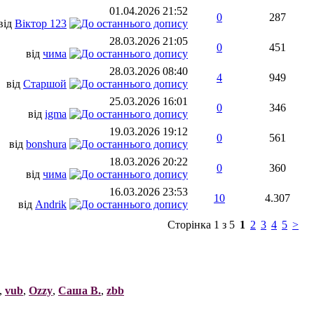
01.04.2026
21:52
0
287
від
Віктор 123
28.03.2026
21:05
0
451
від
чима
28.03.2026
08:40
4
949
від
Старшой
25.03.2026
16:01
0
346
від
igma
19.03.2026
19:12
0
561
від
bonshura
18.03.2026
20:22
0
360
від
чима
16.03.2026
23:53
10
4.307
від
Andrik
Сторінка 1 з 5
1
2
3
4
5
>
,
vub
,
Оzzy
,
Саша В.
,
zbb