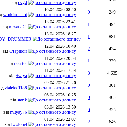
від
evg.l
16.04.2026
08:50
0
249
ід
workforashot
13.04.2026
22:41
1
494
від
nirvana21
13.04.2026
18:27
1
881
DY_DRUMMER
12.04.2026
10:40
2
424
від
Старшой
11.04.2026
20:54
1
339
від
neestor
11.04.2026
17:54
3
4.635
від
Swiya
09.04.2026
21:26
0
301
від
ztaleks.1188
06.04.2026
10:25
0
305
від
starik
03.04.2026
13:50
0
325
від
mityay76
01.04.2026
22:07
2
646
від
Lcolonel