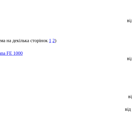
ві
1
2
)
na FE 1000
ві
в
від