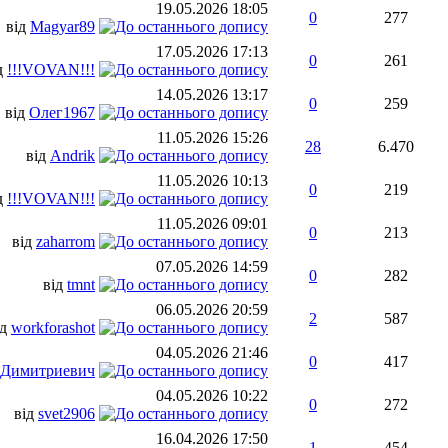
19.05.2026
18:05
0
277
від
Magyar89
17.05.2026
17:13
0
261
д
!!!VOVAN!!!
14.05.2026
13:17
0
259
від
Олег1967
11.05.2026
15:26
28
6.470
від
Andrik
11.05.2026
10:13
0
219
д
!!!VOVAN!!!
11.05.2026
09:01
0
213
від
zaharrom
07.05.2026
14:59
0
282
від
tmnt
06.05.2026
20:59
2
587
ід
workforashot
04.05.2026
21:46
0
417
Димитриевич
04.05.2026
10:22
0
272
від
svet2906
16.04.2026
17:50
1
454