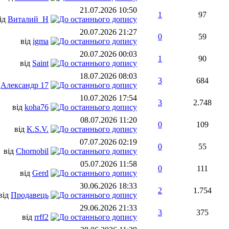
21.07.2026
10:50
1
97
ід
Виталий_Н
20.07.2026
21:27
0
59
від
igma
20.07.2026
00:03
1
90
від
Saint
18.07.2026
08:03
3
684
д
Александр 17
10.07.2026
17:54
3
2.748
від
koha76
08.07.2026
11:20
0
109
від
K.S.V.
07.07.2026
02:19
0
55
від
Chornobil
05.07.2026
11:58
0
111
від
Gerd
30.06.2026
18:33
2
1.754
від
Продавець
29.06.2026
21:33
3
375
від
rrff2