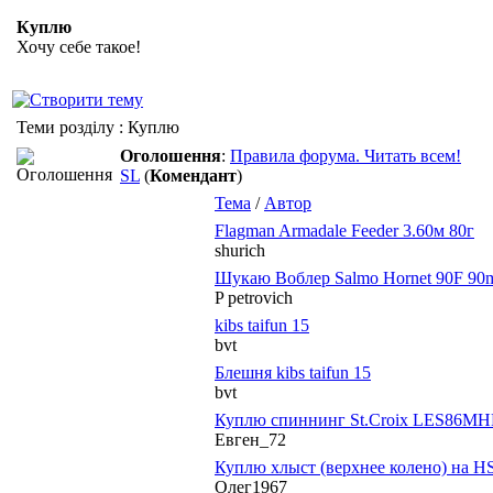
Куплю
Хочу себе такое!
Теми розділу
: Куплю
Оголошення
:
Правила форума. Читать всем!
SL
(
Комендант
)
Тема
/
Автор
Flagman Armadale Feeder 3.60м 80г
shurich
Шукаю Воблер Salmo Hornet 90F 9
P petrovich
kibs taifun 15
bvt
Блешня kibs taifun 15
bvt
Куплю спиннинг St.Croix LES86M
Евген_72
Куплю хлыст (верхнее колено) на H
Олег1967