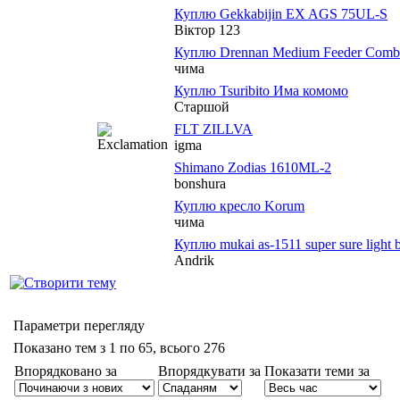
Куплю Gekkabijin EX AGS 75UL-S
Віктор 123
Куплю Drennan Medium Feeder Combo 11
чима
Куплю Tsuribito Има комомо
Старшой
FLT ZILLVA
igma
Shimano Zodias 1610ML-2
bonshura
Куплю кресло Korum
чима
Куплю mukai as-1511 super sure light
Andrik
Параметри перегляду
Показано тем з 1 по 65, всього 276
Впорядковано за
Впорядкувати за
Показати теми за