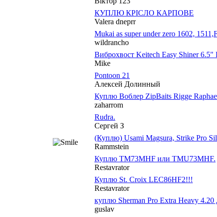
Віктор 123
КУПЛЮ КРІСЛО КАРПОВЕ
Valera dneprr
Mukai as super under zero 1602, 1511,F
wildrancho
Виброхвост Keitech Easy Shiner 6.5" 
Мike
Pontoon 21
Алексей Долинный
Куплю Воблер ZipBaits Rigge Raphae
zaharrom
Rudra.
Сергей З
(Куплю) Usami Magsura, Strike Pro Si
Rammstein
Куплю TM73MHF или TMU73MHF.
Restavrator
Куплю St. Croix LEC86HF2!!!
Restavrator
куплю Sherman Pro Extra Heavy 4.20 
guslav