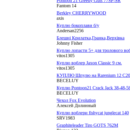
Pontoon 21 Greedy Guts 77SP-SR
Fantom 14
Berkley CHERRYWOOD
axis
Куплю бокоплави б/у
Andersan2256
Блешні Крилатка,Гранка,Верхівка
Johnny Fisher
Куплю лопасти 5+ для тролового воб
vitos1305
Куплю воблер Jaxon Classic 9 см.
vitos1305
КУПЛЮ Шпулю на Rarenium 12 C2
BECELUY
Куплю Pontoon21 Crack Jack 38-48-58S
BECELUY
Чехол Fox Evolution
Алексей Долинный
Куплю воблери fishycat junglecat 140
SRV1983
Graphiteleader Tiro GOTS 762M