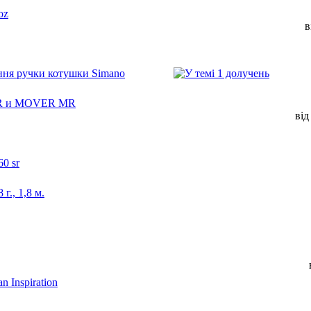
oz
в
ення ручки котушки Simano
MR и MOVER MR
ві
60 sr
г., 1,8 м.
 Inspiration