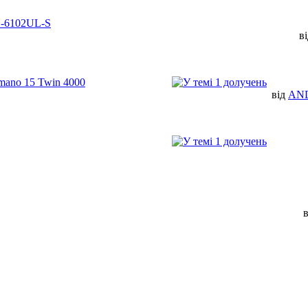
PS-6102UL-S
в
mano 15 Twin 4000
від
AN