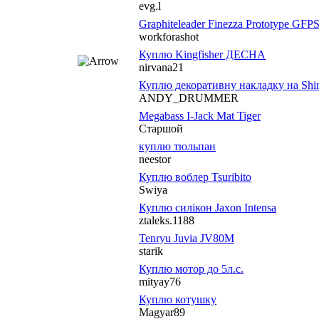
evg.l
Graphiteleader Finezza Prototype GF
workforashot
Куплю Kingfisher ДЕСНА
nirvana21
Куплю декоративну накладку на Shi
ANDY_DRUMMER
Megabass I-Jack Mat Tiger
Старшой
куплю тюльпан
neestor
Куплю воблер Tsuribito
Swiya
Куплю силікон Jaxon Intensa
ztaleks.1188
Tenryu Juvia JV80M
starik
Куплю мотор до 5л.с.
mityay76
Куплю котушку
Magyar89