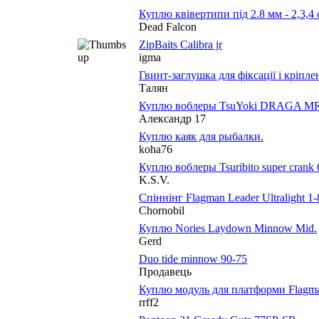
Куплю квівертипи під 2.8 мм - 2,3,4 
Dead Falcon
ZipBaits Calibra jr
igma
Гвинт-заглушка для фіксації і кріпл
Талян
Куплю воблеры TsuYoki DRAGA 
Александр 17
Куплю каяк для рыбалки.
koha76
Куплю воблеры Tsuribito super crank 
K.S.V.
Спіннінг Flagman Leader Ultralight 1-8 
Chornobil
Куплю Nories Laydown Minnow Mid.
Gerd
Duo tide minnow 90-75
Продавець
Куплю модуль для платформи Flagman
rrff2