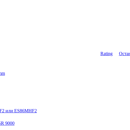
Rating
Оста
0mm
HF2 или ES86MHF2
SR 9000