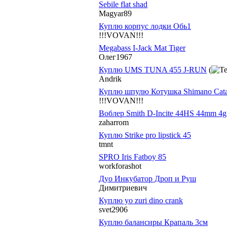
Sebile flat shad
Magyar89
Куплю корпус лодки Обь1
!!!VOVAN!!!
Megabass I-Jack Mat Tiger
Олег1967
Куплю UMS TUNA 455 J-RUN
(
Andrik
Куплю шпулю Котушка Shimano Cata
!!!VOVAN!!!
Воблер Smith D-Incite 44HS 44mm 4g
zaharrom
Куплю Strike pro lipstick 45
tmnt
SPRO Iris Fatboy 85
workforashot
Дуо Инкубатор Дроп и Руш
Димитриевич
Куплю yo zuri dino crank
svet2906
Куплю балансиры Крапаль 3см