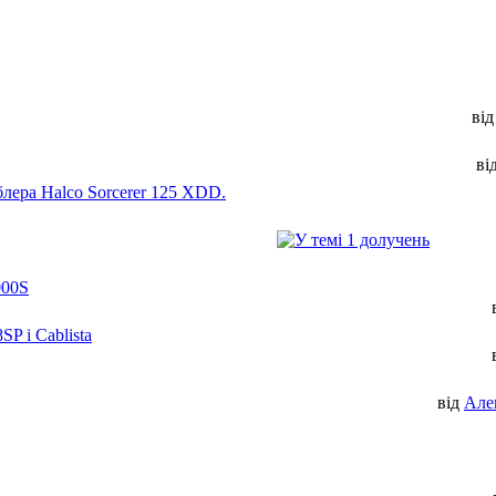
ві
ві
лера Halco Sorcerer 125 XDD.
000S
P і Cablista
від
Але