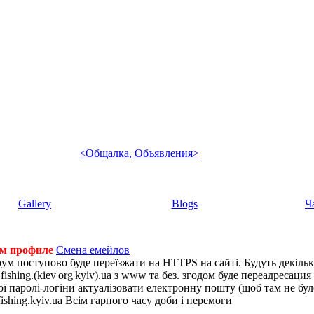
<Общалка, Объявления>
Gallery
Blogs
Ч
ем профиле
Смена емейлов
рум поступово буде переїзжати на HTTPS на сайті. Будуть декіль
shing.(kiev|org|kyiv).ua з www та без. згодом буде переадресация н
 паролі-логіни актуалізовати електронну пошту (щоб там не було 
ishing.kyiv.ua Всім гарного часу доби і перемоги