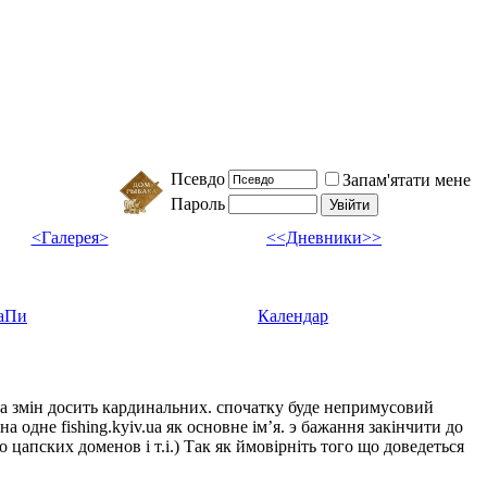
Псевдо
Запам'ятати мене
Пароль
<Галерея>
<<Дневники>>
аПи
Календар
ка змін досить кардинальних. спочатку буде непримусовий
а одне fishing.kyiv.ua як основне імʼя. э бажання закінчити до
цапских доменов і т.і.) Так як ймовірніть того що доведеться