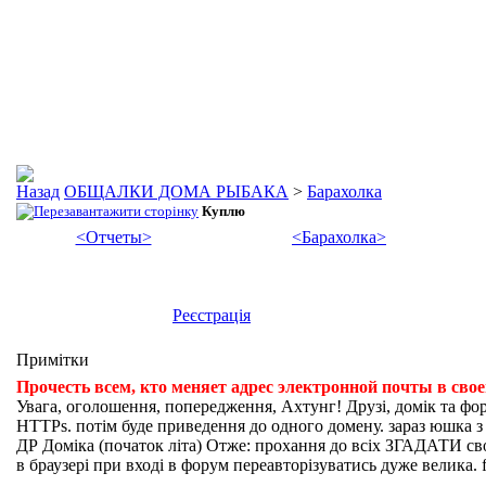
ОБЩАЛКИ ДОМА РЫБАКА
>
Барахолка
Куплю
<Отчеты>
<Барахолка>
Реєстрація
Примітки
Прочесть всем, кто меняет адрес электронной почты в сво
Увага, оголошення, попередження, Ахтунг! Друзі, домік та фо
HTTPs. потім буде приведення до одного домену. зараз юшка з fi
ДР Доміка (початок літа) Отже: прохання до всіх ЗГАДАТИ свої
в браузері при вході в форум переавторізуватись дуже велика. f