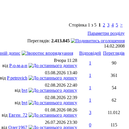
Сторінка 1 з 5
1
2
3
4
5
>
Параметри розділу
Переглядів:
2.413.845
14.02.2008
нній допис
Відповідей
Переглядів
Вчора
11:28
1
90
від
Р-о-м-а-н
03.08.2026
13:40
1
361
від
P petrovich
02.08.2026
22:40
1
54
від
bvt
02.08.2026
22:39
1
62
від
bvt
01.08.2026
08:26
3
11.012
від
Евген_72
26.07.2026
23:30
0
115
від
Олег1967