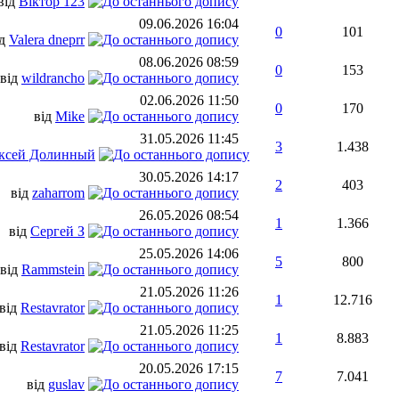
від
Віктор 123
09.06.2026
16:04
0
101
ід
Valera dneprr
08.06.2026
08:59
0
153
від
wildrancho
02.06.2026
11:50
0
170
від
Мike
31.05.2026
11:45
3
1.438
ксей Долинный
30.05.2026
14:17
2
403
від
zaharrom
26.05.2026
08:54
1
1.366
від
Сергей З
25.05.2026
14:06
5
800
від
Rammstein
21.05.2026
11:26
1
12.716
від
Restavrator
21.05.2026
11:25
1
8.883
від
Restavrator
20.05.2026
17:15
7
7.041
від
guslav