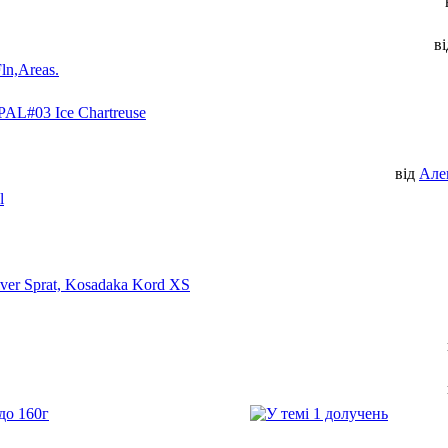
в
ln,Areas.
PAL#03 Ice Chartreuse
від
Але
l
lver Sprat, Kosadaka Kord XS
до 160г