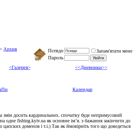
>
Архив
Псевдо
Запам'ятати мене
Пароль
<Галерея>
<<Дневники>>
аПи
Календар
ка змін досить кардинальних. спочатку буде непримусовий
а одне fishing.kyiv.ua як основне імʼя. э бажання закінчити до
цапских доменов і т.і.) Так як ймовірніть того що доведеться