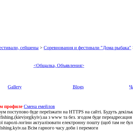
фестивали, сейшены
>
Соревнования и фестивали "Дома рыбака"
<Общалка, Объявления>
Gallery
Blogs
Ч
ем профиле
Смена емейлов
рум поступово буде переїзжати на HTTPS на сайті. Будуть декіль
shing.(kiev|org|kyiv).ua з www та без. згодом буде переадресация н
 паролі-логіни актуалізовати електронну пошту (щоб там не було 
ishing.kyiv.ua Всім гарного часу доби і перемоги