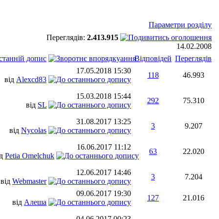
Параметри розділу
Переглядів:
2.413.915
14.02.2008
станній допис
Відповідей
Переглядів
17.05.2018
15:30
118
46.993
від
Alexcd83
15.03.2018
15:44
292
75.310
від
SL
31.08.2017
13:25
3
9.207
від
Nycolas
16.06.2017
11:12
63
22.020
ід
Petia Omelchuk
12.06.2017
14:46
3
7.204
від
Webmaster
09.06.2017
19:30
127
21.016
від
Алеша
04.06.2017
00:23