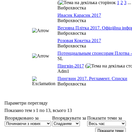
(
1
2
3
..
Виброхвостка
Ивасик Карасик 2017
Виброхвостка
Весняна Плітка 2017. Офіційна інфо
Виброхвостка
Розовая Кокетка 2017
Виброхвостка
Потенциальным спонсорам Плотва -
SL
Пінгвін-2017
(
Adm1
Пингвин 2017. Регламент. Списки
Виброхвостка
Параметри перегляду
Показано тем з 1 по 13, всього 13
Впорядковано за
Впорядкувати за
Показати теми за