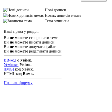
Нові дописи
Нових дописів немає
Тема зачинена
Ваші права у розділі
Ви
не можете
створювати теми
Ви
не можете
писати дописи
Ви
не можете
долучати файли
Ви
не можете
редагувати дописи
BB-код
є
Увімк.
Усмішки
Увімк.
[IMG]
код
Увімк.
HTML код
Вимк.
Правила форуму