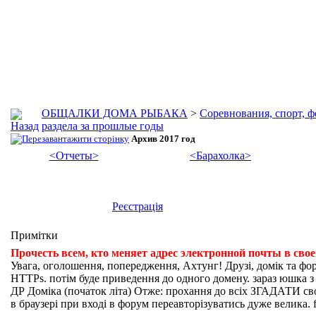
ОБЩАЛКИ ДОМА РЫБАКА
>
Соревнования, спорт, 
раздела за прошлые годы
Архив 2017 год
<Отчеты>
<Барахолка>
Реєстрація
Примітки
Прочесть всем, кто меняет адрес электронной почты в сво
Увага, оголошення, попередження, Ахтунг! Друзі, домік та фо
HTTPs. потім буде приведення до одного домену. зараз юшка з fi
ДР Доміка (початок літа) Отже: прохання до всіх ЗГАДАТИ свої
в браузері при вході в форум переавторізуватись дуже велика. f