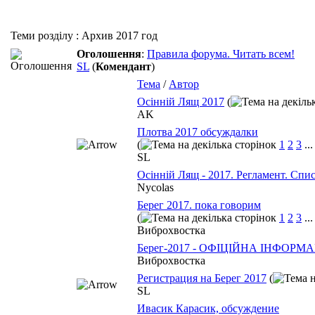
Теми розділу
: Архив 2017 год
Оголошення
:
Правила форума. Читать всем!
SL
(
Комендант
)
Тема
/
Автор
Осінній Лящ 2017
(
AK
Плотва 2017 обсуждалки
(
1
2
3
..
SL
Осінній Лящ - 2017. Регламент. Спи
Nycolas
Берег 2017. пока говорим
(
1
2
3
..
Виброхвостка
Берег-2017 - ОФІЦІЙНА ІНФОРМ
Виброхвостка
Регистрация на Берег 2017
(
SL
Ивасик Карасик, обсуждение