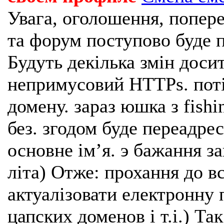
Увага, оголошення, попере
та форум поступово буде п
Будуть декілька змін доси
непримусовий HTTPs. поті
домену. зараз юшка з fishi
без. згодом буде переадрес
основне імʼя. э бажання з
літа) Отже: прохання до в
актуалізовати електронну 
цапских доменов і т.і.) Та