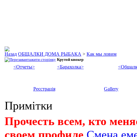
ОБЩАЛКИ ДОМА РЫБАКА
>
Как мы ловим
Крутой квокер
<Отчеты>
<Барахолка>
<Общалк
Реєстрація
Gallery
Примітки
Прочесть всем, кто меня
своем профиле
Смена ем