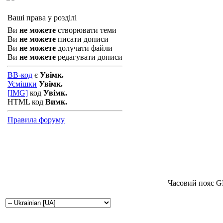
Ваші права у розділі
Ви
не можете
створювати теми
Ви
не можете
писати дописи
Ви
не можете
долучати файли
Ви
не можете
редагувати дописи
BB-код
є
Увімк.
Усмішки
Увімк.
[IMG]
код
Увімк.
HTML код
Вимк.
Правила форуму
Часовий пояс G