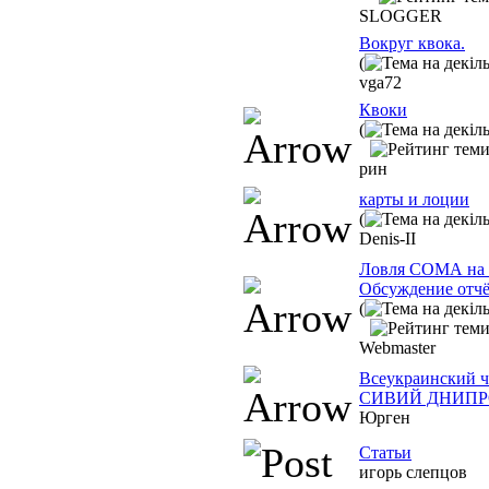
SLOGGER
Вокруг квока.
(
vga72
Квоки
(
рин
карты и лоции
(
Denis-II
Ловля СОМА на
Обсуждение отчё
(
Webmaster
Всеукраинский ч
СИВИЙ ДНИПРО
Юрген
Статьи
игорь слепцов