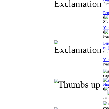
Jer
Бер
(
SL
Укл
(
iva
Бер
ин
SL
Укл
iva
Ива
(
Jer