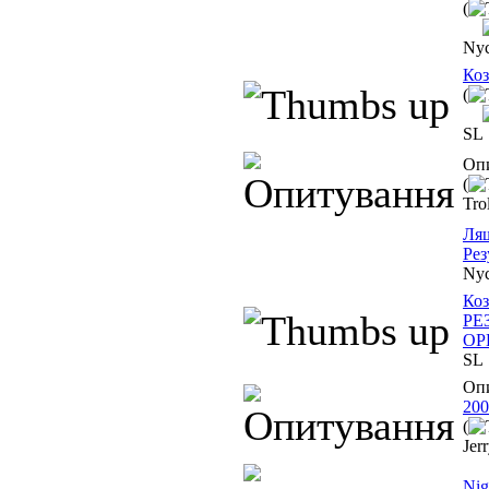
(
Nyc
Коз
(
SL
Оп
(
Tro
Лящ
Рез
Nyc
Коз
РЕ
ОР
SL
Оп
200
(
Jer
Nig