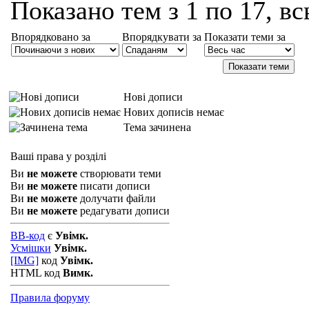
Показано тем з 1 по 17, вс
Впорядковано за
Впорядкувати за
Показати теми за
Нові дописи
Нових дописів немає
Тема зачинена
Ваші права у розділі
Ви
не можете
створювати теми
Ви
не можете
писати дописи
Ви
не можете
долучати файли
Ви
не можете
редагувати дописи
BB-код
є
Увімк.
Усмішки
Увімк.
[IMG]
код
Увімк.
HTML код
Вимк.
Правила форуму