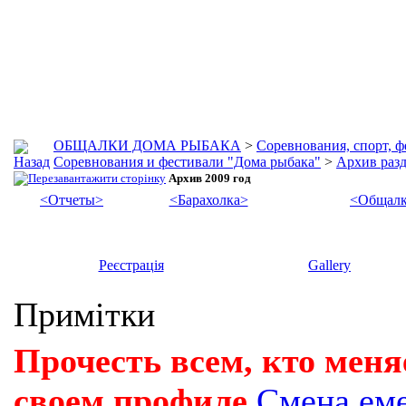
ОБЩАЛКИ ДОМА РЫБАКА
>
Соревнования, спорт, 
Соревнования и фестивали "Дома рыбака"
>
Архив разд
Архив 2009 год
<Отчеты>
<Барахолка>
<Общалк
Реєстрація
Gallery
Примітки
Прочесть всем, кто меня
своем профиле
Смена ем