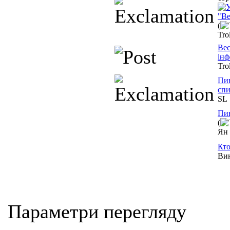
"Ве
(
Tro
Вес
інф
Tro
Пин
спи
SL
Пи
(
Ян
Кто
Ви
Параметри перегляду