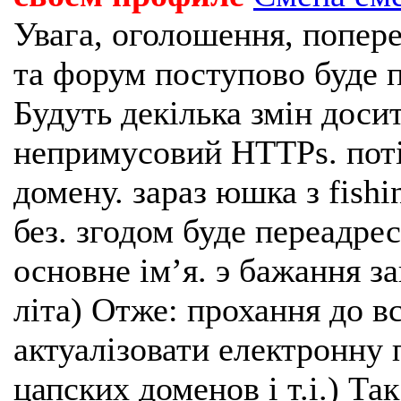
Увага, оголошення, попере
та форум поступово буде п
Будуть декілька змін доси
непримусовий HTTPs. поті
домену. зараз юшка з fishi
без. згодом буде переадрес
основне імʼя. э бажання з
літа) Отже: прохання до в
актуалізовати електронну 
цапских доменов і т.і.) Та